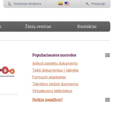
Svetainės struktūra
Prisijungti
s
Žinių centras
Kontaktai
Populiariausios nuorodos
Ieškoti pateiktų dokumentų
Teikti dokumentus į talpyklą
Formuoti ataskaitas
Talpyklos viešieji duomenys
Virtualiosios bibliotekos
Reikia pagalbos?