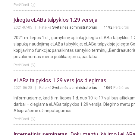
Peržiūrėti
Įdiegta eLABa talpyklos 1.29 versija
2021-07-05
Pateikė
Svetainės administratorius
1192
Peržiūros
2021 m. liepos 1 d. į gamybinę aplinką įdiegta eLABa talpyklos 1.
slapukų naudojimą eLABa talpykloje; eLABa talpykloje įdiegta Go
kopijavimo funkcija; panaikintas santykio terminų „Bendraautoriu
privalomumas meno publikacijoms; pastaba...
Peržiūrėti
eLABa talpyklos 1.29 versijos diegimas
2021-06-28
Pateikė
Svetainės administratorius
1069
Peržiūros
Informuojame, kad š. m. liepos 1 d. nuo 10 iki 17 val. bus atli
darbai – diegiama eLABa talpyklos 1.29 versija. Diegimo metu p
Atsiprašome už nepatogumus.
Peržiūrėti
Internetinis seminaras „Dokumentų įkėlimo į eLABa