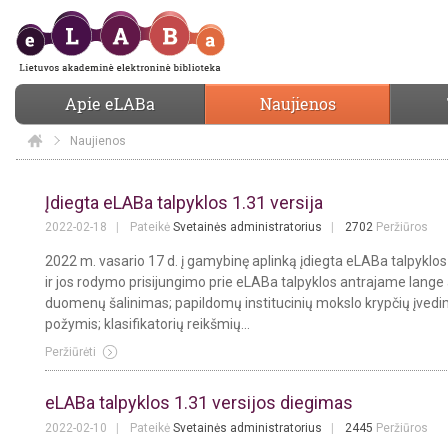
Apie eLABa
Naujienos
Naujienos
Elaba
Naujienos
Įdiegta eLABa talpyklos 1.31 versija
2022-02-18
Pateikė
Svetainės administratorius
2702
Peržiūros
2022 m. vasario 17 d. į gamybinę aplinką įdiegta eLABa talpyklos 1.
ir jos rodymo prisijungimo prie eLABa talpyklos antrajame lang
duomenų šalinimas; papildomų institucinių mokslo krypčių įvedima
požymis; klasifikatorių reikšmių...
Peržiūrėti
eLABa talpyklos 1.31 versijos diegimas
2022-02-10
Pateikė
Svetainės administratorius
2445
Peržiūros