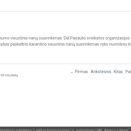
umo visuotinis narių susirinkimas. Dėl Pasaulio sveikatos organizacijos
bės paskelbto karantino visuotinis narių susirinkimas vyks nuotoliniu b
← Pirmas
Ankstesnis
Kitas
Pa
09 rezultatų.
studijoms palaikymo ir plėtros
konsorciumas
| e. sprendimas
UAB „Asseco Lietuva“