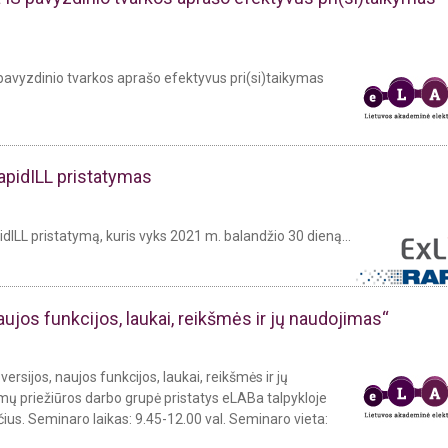
pavyzdinio tvarkos aprašo efektyvus pri(si)taikymas
apidILL pristatymas
dILL pristatymą, kuris vyks 2021 m. balandžio 30 dieną...
aujos funkcijos, laukai, reikšmės ir jų naudojimas“
rsijos, naujos funkcijos, laukai, reikšmės ir jų
ų priežiūros darbo grupė pristatys eLABa talpykloje
us. Seminaro laikas: 9.45-12.00 val. Seminaro vieta: