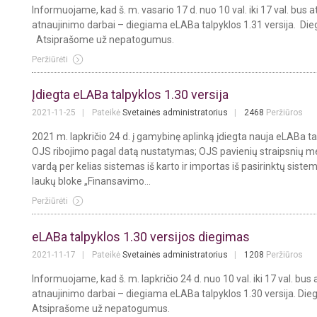
Informuojame, kad š. m. vasario 17 d. nuo 10 val. iki 17 val. bu
atnaujinimo darbai – diegiama eLABa talpyklos 1.31 versija. D
Atsiprašome už nepatogumus.
Peržiūrėti
Įdiegta eLABa talpyklos 1.30 versija
2021-11-25
Pateikė
Svetainės administratorius
2468
Peržiūros
2021 m. lapkričio 24 d. į gamybinę aplinką įdiegta nauja eLABa talp
OJS ribojimo pagal datą nustatymas; OJS pavienių straipsnių 
vardą per kelias sistemas iš karto ir importas iš pasirinktų siste
laukų bloke „Finansavimo...
Peržiūrėti
eLABa talpyklos 1.30 versijos diegimas
2021-11-17
Pateikė
Svetainės administratorius
1208
Peržiūros
Informuojame, kad š. m. lapkričio 24 d. nuo 10 val. iki 17 val. 
atnaujinimo darbai – diegiama eLABa talpyklos 1.30 versija. D
Atsiprašome už nepatogumus.