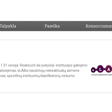
Talpykla
Paieška
Konsorciuma
31 versija. Realizuoti šie pokyčiai: institucijos galiojimo
e atsiejimas; eLABa naudotojų nebeaktualių asmens
s; specifinių institucinių klasifikatorių viešumo