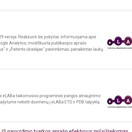
29 versija. Realizuoti šie pokyčiai: informuojama apie
ogle Analytics; modifikuota publikacijos aprašo
s" ir „Patento išradėjas" pasirinkimas; panaikintas laukų
ekami eLABa taikomosios programinės įrangos atnaujinimo
rašytume nekelti duomenų į eLABa ETD ir PDB talpyklą.
 IS pavyzdinio tvarkos aprašo efektyvus pri(si)taikymas