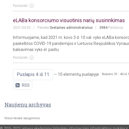
Peržiūrėti
eLABa konsorciumo visuotinis narių susirinkimas
2021-03-02
Pateikė
Svetainės administratorius
3984
Peržiūros
Informuojame, kad 2021 m. kovo 3 d. 10 val. vyks eLABa konsorci
paskelbtos COVID-19 pandemijos ir Lietuvos Respublikos Vyriausy
balsavimas vyks el. paštu.
Peržiūrėti
Puslapis 4 iš 11
— 10 elementų puslapyje
Rodomi 31 - 40 iš 1
RSS
Naujienų archyvas
Visos teisės saugomos
© 2010–2023 Lietuvos akademinių bibliotekų informacinės infrastruktūros mokslui ir 