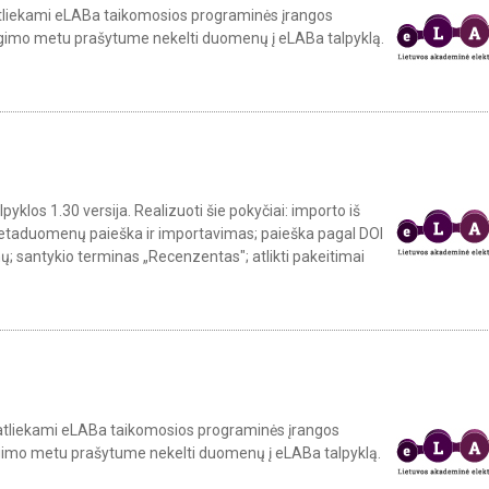
s atliekami eLABa taikomosios programinės įrangos
iegimo metu prašytume nekelti duomenų į eLABa talpyklą.
yklos 1.30 versija. Realizuoti šie pokyčiai: importo iš
metaduomenų paieška ir importavimas; paieška pagal DOI
mų; santykio terminas „Recenzentas"; atlikti pakeitimai
bus atliekami eLABa taikomosios programinės įrangos
iegimo metu prašytume nekelti duomenų į eLABa talpyklą.