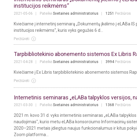
institucijos reikmėms“
2021-05-06
Pateikė
Svetainės administratorius
1251
Peržiūros
Kviečiame į internetinį seminarą „Dokumentų įkėlimo į eLABa IS 
institucijos reikmėms“, kuris vyks gegužės 6 d...
Peržiūrėti
Tarpbibliotekinio abonemento sistemos Ex Libris R
2021-04-28
Pateikė
Svetainės administratorius
3994
Peržiūros
Kviečiame į Ex Libris tarpbibliotekinio abonemento sistemos Rapi
Peržiūrėti
Internetinis seminaras „eLABa talpyklos versijos, n
2021-03-30
Pateikė
Svetainės administratorius
1368
Peržiūros
2021 m. kovo 31 d. vyks internetinis seminaras „eLABa talpyklos ve
naudojimas", kurio metu eLABa konsorciumo Informacinių sistem
2020–2021 metais įdiegtus naujus funkcionalumus ir kitus pokyči
Zoom platforma...