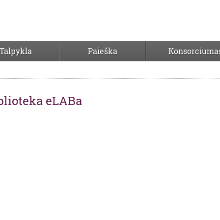
Talpykla
Paieška
Konsorciuma
blioteka eLABa