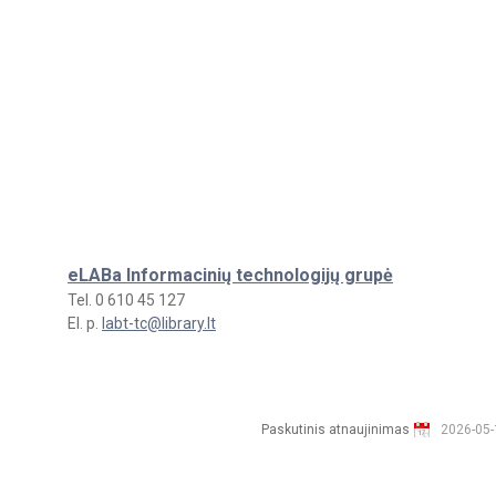
eLABa Informacinių technologijų grupė
Tel. 0 610 45 127
El. p.
labt-tc@library.lt
Paskutinis atnaujinimas
2026-05-