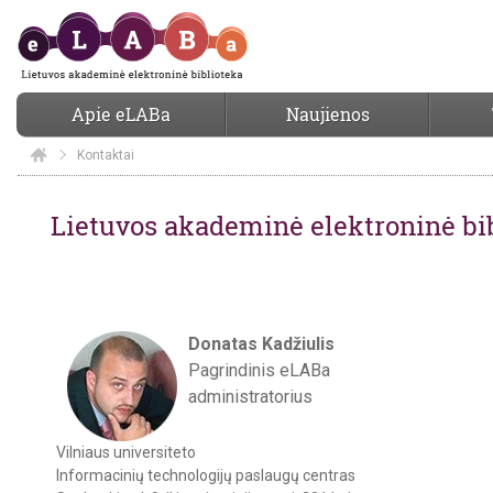
Apie eLABa
Naujienos
Kontaktai
Elaba
Kontaktai
Lietuvos akademinė elektroninė bi
Donatas Kadžiulis
Pagrindinis eLABa
administratorius
Vilniaus universiteto
Informacinių technologijų paslaugų centras