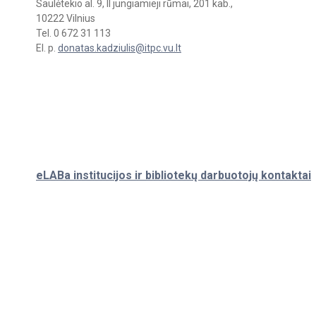
Saulėtekio al. 9, II jungiamieji rūmai, 201 kab.,
10222 Vilnius
Tel. 0 672 31 113
El. p.
donatas.kadziulis@itpc.vu.lt
eLABa institucijos ir bibliotekų darbuotojų kontaktai