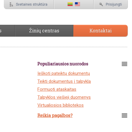
Svetainės struktūra
Prisijungti
s
Žinių centras
Kontaktai
Populiariausios nuorodos
Ieškoti pateiktų dokumentų
Teikti dokumentus į talpyklą
Formuoti ataskaitas
Talpyklos viešieji duomenys
Virtualiosios bibliotekos
Reikia pagalbos?