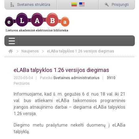
Svetainės struktūra
Prisijungti
Naujienos
Elaba
eLABa talpyklos 1.26 versijos diegimas
eLABa talpyklos 1.26 versijos diegima
eLABa talpyklos 1.26 versijos diegimas
2020-05-04
Pateikė
Svetainės administratorius
3910
Peržiūros
Informuojame, kad š. m. gegužės 6 d. nuo 18 val. iki 21
val. bus atliekami eLABa taikomosios programinės
įrangos atnaujinimo darbai – diegiama eLABa talpyklos
1.26 versija.
Diegimo metu prašytume nekelti duomenų į eLABa
talpyklą.