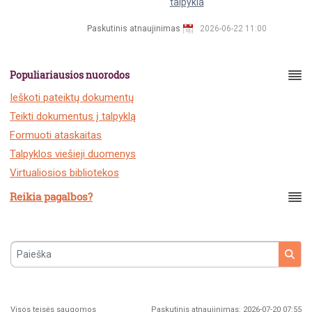
talpykla
Paskutinis atnaujinimas
2026-06-22 11:00
Populiariausios nuorodos
Ieškoti pateiktų dokumentų
Teikti dokumentus į talpyklą
Formuoti ataskaitas
Talpyklos viešieji duomenys
Virtualiosios bibliotekos
Reikia pagalbos?
Paieška
Visos teisės saugomos
Paskutinis atnaujinimas: 2026-07-20 07:55