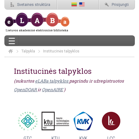
Svetainės struktūra
Prisijungti
Talpykla
Elaba
Institucinės talpyklos
Institucinės talpyklos
Institucinės talpyklos
(sukurtos
eLABa talpyklos
pagrindu ir užregistruotos
OpenDOAR
ir
OpenAIRE
)
GTC
KTU
KVK
LCC