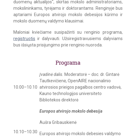
duomenų aktualijos", skirtas mokslo administratoriams,
mokslininkams, tyrėjams ir doktorantams. Renginyje bus
aptariami Europos atvirojo mokslo debesijos kūrimo ir
mokslo duomenų valdymo klausimai.
Maloniai kviečiame susipažinti su renginio programa,
registruotis
ir dalyvauti. Užsiregistravusiems dalyviams
bus išsiųsta prisijungimo prie renginio nuoroda.
Programa
Įvadinė dalis.
Moderatorė – doc. dr. Gintarė
Tautkevičienė, OpenAIRE nacionalinio
10.00–10.10
atvirosios prieigos pagalbos centro vadovė,
Kauno technologijos universiteto
Bibliotekos direktorė
Europos atvirojo mokslo debesija
Aušra Gribauskienė
10.10–10.30
Europos atvirojo mokslo debesies valdymo