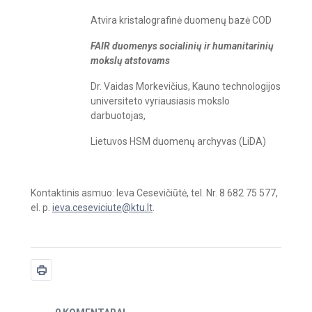
Atvira kristalografinė duomenų bazė COD
FAIR duomenys socialinių ir humanitarinių
mokslų atstovams
Dr. Vaidas Morkevičius, Kauno technologijos
universiteto vyriausiasis mokslo
darbuotojas,
Lietuvos HSM duomenų archyvas (LiDA)
Kontaktinis asmuo: Ieva Cesevičiūtė, tel. Nr. 8 682 75 577,
el. p.
ieva.ceseviciute@ktu.lt
.
Naujienos