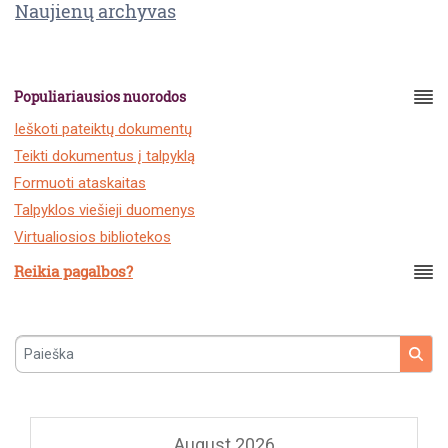
Naujienų archyvas
Populiariausios nuorodos
Ieškoti pateiktų dokumentų
Teikti dokumentus į talpyklą
Formuoti ataskaitas
Talpyklos viešieji duomenys
Virtualiosios bibliotekos
Reikia pagalbos?
Paieška
August 2026