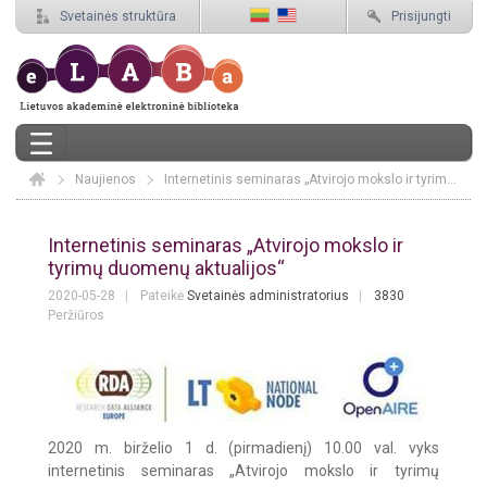
Svetainės struktūra
Prisijungti
Naujienos
Elaba
Internetinis seminaras „Atvirojo mokslo ir tyrimų duomenų aktualijos“
Internetinis seminaras „Atvirojo moks
Internetinis seminaras „Atvirojo mokslo ir
tyrimų duomenų aktualijos“
2020-05-28
Pateikė
Svetainės administratorius
3830
Peržiūros
2020 m. birželio 1 d. (pirmadienį) 10.00 val. vyks
internetinis seminaras „Atvirojo mokslo ir tyrimų