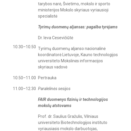
tarybos narė, Švietimo, mokslo ir sporto
ministerijos Mokslo skyriaus vyriausioji
specialistė
Tyrimų duomenų aljansas: pagalba tyrėjams
Dr. Ieva Cesevičiūtė
10.30–10.50
Tyrimų duomenų aljanso nacionalinė
koordinatorė Lietuvoje, Kauno technologijos
universiteto Mokslinės informacijos
skyriaus vadovė
10.50–11.00
Pertrauka
11.00–12.30
Paralelinės sesijos
FAIR duomenys fizinių ir technologijos
mokslų atstovams
Prof. dr. Saulius Gražulis, Vilniaus
universiteto Biotechnologijos instituto
vyriausiasis mokslo darbuotojas,