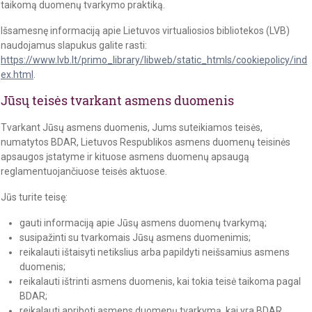
taikomą duomenų tvarkymo praktiką.
Išsamesnę informaciją apie Lietuvos virtualiosios bibliotekos (LVB)
naudojamus slapukus galite rasti:
https://www.lvb.lt/primo_library/libweb/static_htmls/cookiepolicy/ind
ex.html
.
Jūsų teisės tvarkant asmens duomenis
Tvarkant Jūsų asmens duomenis, Jums suteikiamos teisės,
numatytos BDAR, Lietuvos Respublikos asmens duomenų teisinės
apsaugos įstatyme ir kituose asmens duomenų apsaugą
reglamentuojančiuose teisės aktuose.
Jūs turite teisę:
gauti informaciją apie Jūsų asmens duomenų tvarkymą;
susipažinti su tvarkomais Jūsų asmens duomenimis;
reikalauti ištaisyti netikslius arba papildyti neišsamius asmens
duomenis;
reikalauti ištrinti asmens duomenis, kai tokia teisė taikoma pagal
BDAR;
reikalauti apriboti asmens duomenų tvarkymą, kai yra BDAR