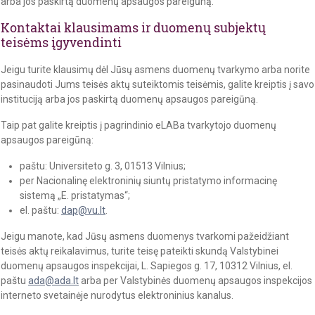
arba jos paskirtą duomenų apsaugos pareigūną.
Kontaktai klausimams ir duomenų subjektų
teisėms įgyvendinti
Jeigu turite klausimų dėl Jūsų asmens duomenų tvarkymo arba norite
pasinaudoti Jums teisės aktų suteiktomis teisėmis, galite kreiptis į savo
instituciją arba jos paskirtą duomenų apsaugos pareigūną.
Taip pat galite kreiptis į pagrindinio eLABa tvarkytojo duomenų
apsaugos pareigūną:
paštu: Universiteto g. 3, 01513 Vilnius;
per Nacionalinę elektroninių siuntų pristatymo informacinę
sistemą „E. pristatymas“;
el. paštu:
dap@vu.lt
.
Jeigu manote, kad Jūsų asmens duomenys tvarkomi pažeidžiant
teisės aktų reikalavimus, turite teisę pateikti skundą Valstybinei
duomenų apsaugos inspekcijai, L. Sapiegos g. 17, 10312 Vilnius, el.
paštu
ada@ada.lt
arba per Valstybinės duomenų apsaugos inspekcijos
interneto svetainėje nurodytus elektroninius kanalus.