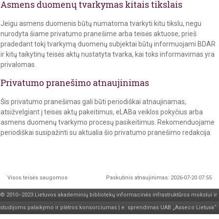
Asmens duomenų tvarkymas kitais tikslais
Jeigu asmens duomenis būtų numatoma tvarkyti kitu tikslu, negu
nurodyta šiame privatumo pranešime arba teisės aktuose, prieš
pradedant tokį tvarkymą duomenų subjektai būtų informuojami BDAR
ir kitų taikytinų teisės aktų nustatyta tvarka, kai toks informavimas yra
privalomas.
Privatumo pranešimo atnaujinimas
Šis privatumo pranešimas gali būti periodiškai atnaujinamas,
atsižvelgiant į teisės aktų pakeitimus, eLABa veiklos pokyčius arba
asmens duomenų tvarkymo procesų pasikeitimus. Rekomenduojame
periodiškai susipažinti su aktualia šio privatumo pranešimo redakcija.
Visos teisės saugomos
Paskutinis atnaujinimas: 2026-07-20 07:55
© 2010–2023 Lietuvos akademinių bibliotekų informacinės infrastruktūros mokslui ir
studijoms palaikymo ir plėtros
konsorciumas
| e. sprendimas
UAB „Asseco Lietuva“