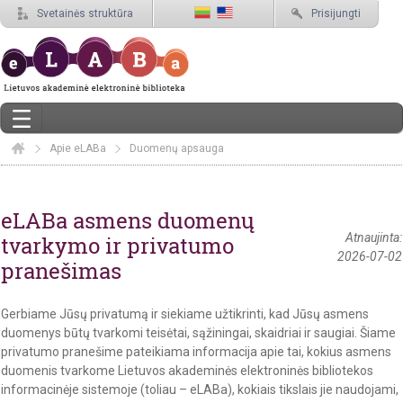
Svetainės struktūra
Prisijungti
Apie eLABa
Elaba
Duomenų apsauga
Duomenų apsauga
eLABa asmens duomenų
Atnaujinta:
tvarkymo ir privatumo
2026-07-02
pranešimas
Gerbiame Jūsų privatumą ir siekiame užtikrinti, kad Jūsų asmens
duomenys būtų tvarkomi teisėtai, sąžiningai, skaidriai ir saugiai. Šiame
privatumo pranešime pateikiama informacija apie tai, kokius asmens
duomenis tvarkome Lietuvos akademinės elektroninės bibliotekos
informacinėje sistemoje (toliau – eLABa), kokiais tikslais jie naudojami,