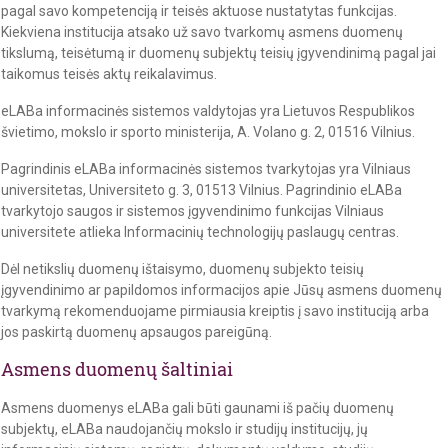
pagal savo kompetenciją ir teisės aktuose nustatytas funkcijas.
Kiekviena institucija atsako už savo tvarkomų asmens duomenų
tikslumą, teisėtumą ir duomenų subjektų teisių įgyvendinimą pagal jai
taikomus teisės aktų reikalavimus.
eLABa informacinės sistemos valdytojas yra Lietuvos Respublikos
švietimo, mokslo ir sporto ministerija, A. Volano g. 2, 01516 Vilnius.
Pagrindinis eLABa informacinės sistemos tvarkytojas yra Vilniaus
universitetas, Universiteto g. 3, 01513 Vilnius. Pagrindinio eLABa
tvarkytojo saugos ir sistemos įgyvendinimo funkcijas Vilniaus
universitete atlieka Informacinių technologijų paslaugų centras.
Dėl netikslių duomenų ištaisymo, duomenų subjekto teisių
įgyvendinimo ar papildomos informacijos apie Jūsų asmens duomenų
tvarkymą rekomenduojame pirmiausia kreiptis į savo instituciją arba
jos paskirtą duomenų apsaugos pareigūną.
Asmens duomenų šaltiniai
Asmens duomenys eLABa gali būti gaunami iš pačių duomenų
subjektų, eLABa naudojančių mokslo ir studijų institucijų, jų