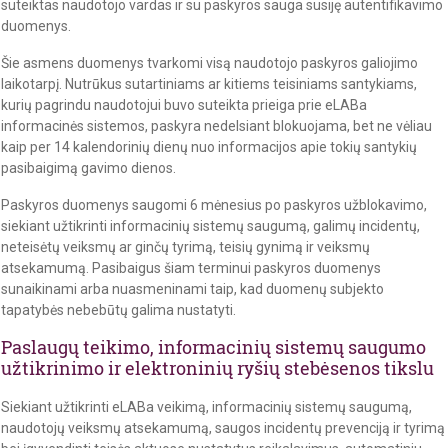
suteiktas naudotojo vardas ir su paskyros sauga susiję autentifikavimo
duomenys.
Šie asmens duomenys tvarkomi visą naudotojo paskyros galiojimo
laikotarpį. Nutrūkus sutartiniams ar kitiems teisiniams santykiams,
kurių pagrindu naudotojui buvo suteikta prieiga prie eLABa
informacinės sistemos, paskyra nedelsiant blokuojama, bet ne vėliau
kaip per 14 kalendorinių dienų nuo informacijos apie tokių santykių
pasibaigimą gavimo dienos.
Paskyros duomenys saugomi 6 mėnesius po paskyros užblokavimo,
siekiant užtikrinti informacinių sistemų saugumą, galimų incidentų,
neteisėtų veiksmų ar ginčų tyrimą, teisių gynimą ir veiksmų
atsekamumą. Pasibaigus šiam terminui paskyros duomenys
sunaikinami arba nuasmeninami taip, kad duomenų subjekto
tapatybės nebebūtų galima nustatyti.
Paslaugų teikimo, informacinių sistemų saugumo
užtikrinimo ir elektroninių ryšių stebėsenos tikslu
Siekiant užtikrinti eLABa veikimą, informacinių sistemų saugumą,
naudotojų veiksmų atsekamumą, saugos incidentų prevenciją ir tyrimą