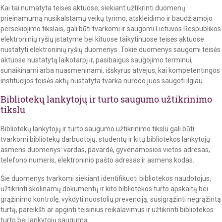
Kai tai numatyta teisės aktuose, siekiant užtikrinti duomenų
prieinamumą nusikalstamų veikų tyrimo, atskleidimo ir baudžiamojo
persekiojimo tikslais, gali būti tvarkomi ir saugomi Lietuvos Respublikos
elektroninių ryšių įstatyme bei kituose taikytinuose teisės aktuose
nustatyti elektroninių ryšių duomenys. Tokie duomenys saugomi teisės
aktuose nustatytą laikotarpį ir, pasibaigus saugojimo terminui,
sunaikinami arba nuasmeninami, išskyrus atvejus, kai kompetentingos
institucijos teisės aktų nustatyta tvarka nurodo juos saugoti ilgiau.
Bibliotekų lankytojų ir turto saugumo užtikrinimo
tikslu
Bibliotekų lankytojų ir turto saugumo užtikrinimo tikslu gali būti
tvarkomi bibliotekų darbuotojų, studentų ir kitų bibliotekos lankytojų
asmens duomenys: vardas, pavardė, gyvenamosios vietos adresas,
telefono numeris, elektroninio pašto adresas ir asmens kodas.
Šie duomenys tvarkomi siekiant identifikuoti bibliotekos naudotojus,
užtikrinti skolinamų dokumentų ir kito bibliotekos turto apskaitą bei
grąžinimo kontrolę, vykdyti nuostolių prevenciją, susigrąžinti negrąžintą
turtą, pareikšti ar apginti teisinius reikalavimus ir užtikrinti bibliotekos
turto bei lankytojų saugumą.