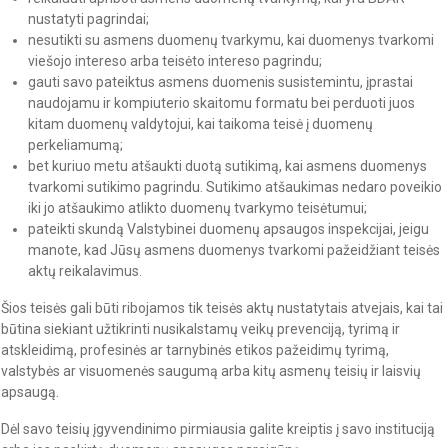
nustatyti pagrindai;
nesutikti su asmens duomenų tvarkymu, kai duomenys tvarkomi
viešojo intereso arba teisėto intereso pagrindu;
gauti savo pateiktus asmens duomenis susistemintu, įprastai
naudojamu ir kompiuterio skaitomu formatu bei perduoti juos
kitam duomenų valdytojui, kai taikoma teisė į duomenų
perkeliamumą;
bet kuriuo metu atšaukti duotą sutikimą, kai asmens duomenys
tvarkomi sutikimo pagrindu. Sutikimo atšaukimas nedaro poveikio
iki jo atšaukimo atlikto duomenų tvarkymo teisėtumui;
pateikti skundą Valstybinei duomenų apsaugos inspekcijai, jeigu
manote, kad Jūsų asmens duomenys tvarkomi pažeidžiant teisės
aktų reikalavimus.
Šios teisės gali būti ribojamos tik teisės aktų nustatytais atvejais, kai tai
būtina siekiant užtikrinti nusikalstamų veikų prevenciją, tyrimą ir
atskleidimą, profesinės ar tarnybinės etikos pažeidimų tyrimą,
valstybės ar visuomenės saugumą arba kitų asmenų teisių ir laisvių
apsaugą.
Dėl savo teisių įgyvendinimo pirmiausia galite kreiptis į savo instituciją