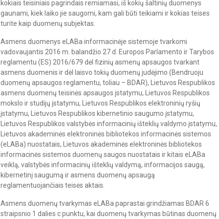
kokiais teisiniais pagrindais remiamasi, iš kokių šaltinių duomenys
gaunami, kiek laiko jie saugomi, kam gali būti teikiami ir kokias teises
turite kaip duomenų subjektas.
Asmens duomenys eLABa informacinėje sistemoje tvarkomi
vadovaujantis 2016 m. balandžio 27 d. Europos Parlamento ir Tarybos
reglamentu (ES) 2016/679 dėl fizinių asmenų apsaugos tvarkant
asmens duomenis ir dėl laisvo tokių duomenų judėjimo (Bendruoju
duomenų apsaugos reglamentu, toliau – BDAR), Lietuvos Respublikos
asmens duomenų teisinės apsaugos įstatymu, Lietuvos Respublikos
mokslo ir studijų įstatymu, Lietuvos Respublikos elektroninių ryšių
įstatymu, Lietuvos Respublikos kibernetinio saugumo įstatymu,
Lietuvos Respublikos valstybės informacinių išteklių valdymo įstatymu,
Lietuvos akademinės elektroninės bibliotekos informacinės sistemos
(eLABa) nuostatais, Lietuvos akademinės elektroninės bibliotekos
informacinės sistemos duomenų saugos nuostatais ir kitais eLABa
veiklą, valstybės informacinių išteklių valdymą, informacijos saugą,
kibernetinį saugumą ir asmens duomenų apsaugą
reglamentuojančiais teisės aktais.
Asmens duomenų tvarkymas eLABa paprastai grindžiamas BDAR 6
straipsnio 1 dalies c punktu, kai duomenų tvarkymas būtinas duomenų