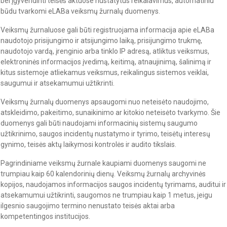
bei įgyvendinti teisės aktuose nustatytus reikalavimus, automatiniu
būdu tvarkomi eLABa veiksmų žurnalų duomenys.
Veiksmų žurnaluose gali būti registruojama informacija apie eLABa
naudotojo prisijungimo ir atsijungimo laiką, prisijungimo trukmę,
naudotojo vardą, įrenginio arba tinklo IP adresą, atliktus veiksmus,
elektroninės informacijos įvedimą, keitimą, atnaujinimą, šalinimą ir
kitus sistemoje atliekamus veiksmus, reikalingus sistemos veiklai,
saugumui ir atsekamumui užtikrinti.
Veiksmų žurnalų duomenys apsaugomi nuo neteisėto naudojimo,
atskleidimo, pakeitimo, sunaikinimo ar kitokio neteisėto tvarkymo. Šie
duomenys gali būti naudojami informacinių sistemų saugumo
užtikrinimo, saugos incidentų nustatymo ir tyrimo, teisėtų interesų
gynimo, teisės aktų laikymosi kontrolės ir audito tikslais.
Pagrindiniame veiksmų žurnale kaupiami duomenys saugomi ne
trumpiau kaip 60 kalendorinių dienų. Veiksmų žurnalų archyvinės
kopijos, naudojamos informacijos saugos incidentų tyrimams, auditui ir
atsekamumui užtikrinti, saugomos ne trumpiau kaip 1 metus, jeigu
ilgesnio saugojimo termino nenustato teisės aktai arba
kompetentingos institucijos.