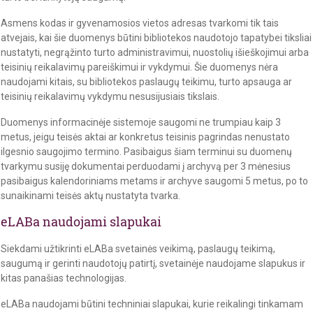
Asmens kodas ir gyvenamosios vietos adresas tvarkomi tik tais
atvejais, kai šie duomenys būtini bibliotekos naudotojo tapatybei tiksliai
nustatyti, negrąžinto turto administravimui, nuostolių išieškojimui arba
teisinių reikalavimų pareiškimui ir vykdymui. Šie duomenys nėra
naudojami kitais, su bibliotekos paslaugų teikimu, turto apsauga ar
teisinių reikalavimų vykdymu nesusijusiais tikslais.
Duomenys informacinėje sistemoje saugomi ne trumpiau kaip 3
metus, jeigu teisės aktai ar konkretus teisinis pagrindas nenustato
ilgesnio saugojimo termino. Pasibaigus šiam terminui su duomenų
tvarkymu susiję dokumentai perduodami į archyvą per 3 mėnesius
pasibaigus kalendoriniams metams ir archyve saugomi 5 metus, po to
sunaikinami teisės aktų nustatyta tvarka.
eLABa naudojami slapukai
Siekdami užtikrinti eLABa svetainės veikimą, paslaugų teikimą,
saugumą ir gerinti naudotojų patirtį, svetainėje naudojame slapukus ir
kitas panašias technologijas.
eLABa naudojami būtini techniniai slapukai, kurie reikalingi tinkamam