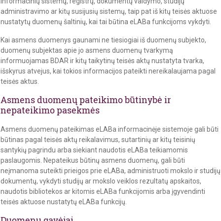
informacinių sistemų, registrų, dokumentų valdymo, studijų
administravimo ar kitų susijusių sistemų, taip pat iš kitų teisės aktuose
nustatytų duomenų šaltinių, kai tai būtina eLABa funkcijoms vykdyti.
Kai asmens duomenys gaunami ne tiesiogiai iš duomenų subjekto,
duomenų subjektas apie jo asmens duomenų tvarkymą
informuojamas BDAR ir kitų taikytinų teisės aktų nustatyta tvarka,
išskyrus atvejus, kai tokios informacijos pateikti nereikalaujama pagal
teisės aktus.
Asmens duomenų pateikimo būtinybė ir
nepateikimo pasekmės
Asmens duomenų pateikimas eLABa informacinėje sistemoje gali būti
būtinas pagal teisės aktų reikalavimus, sutartinių ar kitų teisinių
santykių pagrindu arba siekiant naudotis eLABa teikiamomis
paslaugomis. Nepateikus būtinų asmens duomenų, gali būti
neįmanoma suteikti prieigos prie eLABa, administruoti mokslo ir studijų
dokumentų, vykdyti studijų ar mokslo veiklos rezultatų apskaitos,
naudotis bibliotekos ar kitomis eLABa funkcijomis arba įgyvendinti
teisės aktuose nustatytų eLABa funkcijų.
Duomenų gavėjai