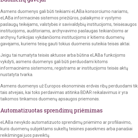
Asmens duomenys gali būti teikiami eLABa konsorciumo nariams,
eLABa informacinės sistemos priežiūros, palaikymo ir vystymo
paslaugų teikėjams, valstybės ir savivaldybių institucijoms, teisėsaugos
institucijoms, auditoriams, archyvavimo paslaugas teikiančioms ar
archyvų funkcijas vykdančioms institucijoms ir kitiems duomenų
gavėjams, kuriems teisę gauti tokius duomenis suteikia teisės aktai.
Jeigu tai numatyta teisės aktuose arba būtina eLABa funkcijoms
vykdyti, asmens duomenys gali būti perduodami kitoms
informacinėms sistemoms, registrams ar institucijoms teisės aktų
nustatyta tvarka.
Asmens duomenys už Europos ekonominės erdvės ribų perduodami tik
tais atvejais, kai toks perdavimas atitinka BDAR reikalavimus ir yra
taikomos tinkamos duomenų apsaugos priemonės.
Automatizuotas sprendimų priėmimas
eLABa nevykdo automatizuoto sprendimų priėmimo ar profiliavimo,
kuris duomenų subjektams sukeltų teisines pasekmes arba panašiai
reikšmingai juos paveiktų.