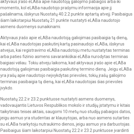
aktyvaus įrašo eLABa apie naudotoją galiojimo pabaigos arba iki
momento, kol eLABa naudotojo prašymu informacija apie jį
pašalinama, išskyrus Nuostatų 40.2.2 punkte aptartą atvejį. Pasibaigus
šiam laikotarpiui Nuostatų 21 punkte nustatyti eLABa naudotojo
asmens duomenys sunaikinami.
Aktyvaus įrašo apie eLABa naudotoją galiojimas pasibaigia tą dieną,
kai eLABa naudotojas paskutinį kartą pasinaudojo eLABa, išskyrus
atvejus, kai registravimo eLABa naudotoju metu nustatytas terminas
arba paties fizinio asmens savarankiškai eLABa nurodytas terminas
baigiasi vėliau. Tokiu atveju laikoma, kad aktyvaus įrašo apie eLABa
naudotoją galiojimas pasibaigia paskutinę termino dieną. Jeigu eLABa
yra įrašų apie naudotojo neįvykdytas prievoles, tokių įrašų galiojimo
terminas pasibaigia tą dieną, kai eLABa naudotojas šias prievoles
įvykdo.
Nuostatų 22.2 ir 23.2 punktuose nustatyti asmens duomenys,
vadovaujantis Lietuvos Respublikos mokslo ir studijų įstatymu ir kitais
taikytinais teisės aktais, saugomi 10 metų nuo studijų pabaigos datos,
jeigu asmuo yra studentas ar klausytojas, arba nuo asmens sutarties
su eLABa tvarkytoju nutraukimo dienos, jeigu asmuo yra darbuotojas.
Pasibaigus šiam laikotarpiui Nuostatų 22.2 ir 23.2 punktuose įvardinti