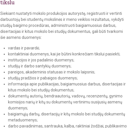
tikslu
Siekiant nustatyti mokslo produkcijos autorystę, registruoti ir vertinti
darbuotojų bei studentų mokslinės ir meno veiklos rezultatus, vykdyti
studijų baigimo procedūras, administruoti baigiamuosius darbus,
disertacijas ir kitus mokslo bei studijų dokumentus, gali būti tvarkomi
šie asmens duomenys:
vardas ir pavardė;
kontaktiniai duomenys, kai jie būtini konkrečiam tikslui pasiekti;
institucijos ir jos padalinio duomenys;
studijų ir darbo santykių duomenys;
pareigos, akademinis statusas ir mokslo laipsnis;
studijų pradžios ir pabaigos duomenys;
informacija apie publikacijas, baigiamuosius darbus, disertacijas ir
kitus mokslo bei studijų dokumentus;
dokumentų autorių, bendraautorių, vadovų, recenzentų, gynimo
komisijos narių ir kitų su dokumentų vertinimu susijusių asmenų
duomenys;
baigiamųjų darbų, disertacijų ir kitų mokslo bei studijų dokumentų
metaduomenys;
darbo pavadinimas, santrauka, kalba, raktiniai žodžiai, publikavimo