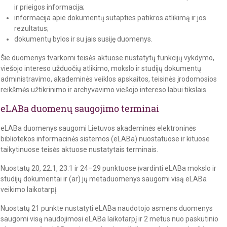
ir prieigos informacija;
informacija apie dokumentų sutapties patikros atlikimą ir jos
rezultatus;
dokumentų bylos ir su jais susiję duomenys.
Šie duomenys tvarkomi teisės aktuose nustatytų funkcijų vykdymo,
viešojo intereso užduočių atlikimo, mokslo ir studijų dokumentų
administravimo, akademinės veiklos apskaitos, teisinės įrodomosios
reikšmės užtikrinimo ir archyvavimo viešojo intereso labui tikslais.
eLABa duomenų saugojimo terminai
eLABa duomenys saugomi Lietuvos akademinės elektroninės
bibliotekos informacinės sistemos (eLABa) nuostatuose ir kituose
taikytinuose teisės aktuose nustatytais terminais.
Nuostatų 20, 22.1, 23.1 ir 24–29 punktuose įvardinti eLABa mokslo ir
studijų dokumentai ir (ar) jų metaduomenys saugomi visą eLABa
veikimo laikotarpį.
Nuostatų 21 punkte nustatyti eLABa naudotojo asmens duomenys
saugomi visą naudojimosi eLABa laikotarpį ir 2 metus nuo paskutinio