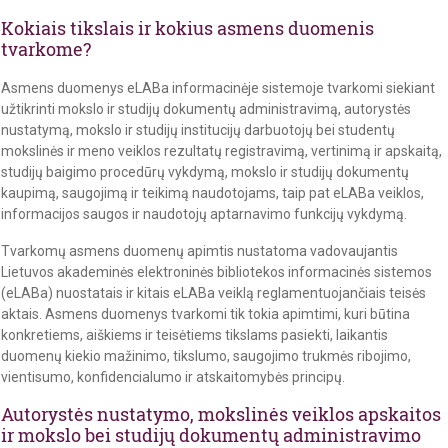
Kokiais tikslais ir kokius asmens duomenis
tvarkome?
Asmens duomenys eLABa informacinėje sistemoje tvarkomi siekiant
užtikrinti mokslo ir studijų dokumentų administravimą, autorystės
nustatymą, mokslo ir studijų institucijų darbuotojų bei studentų
mokslinės ir meno veiklos rezultatų registravimą, vertinimą ir apskaitą,
studijų baigimo procedūrų vykdymą, mokslo ir studijų dokumentų
kaupimą, saugojimą ir teikimą naudotojams, taip pat eLABa veiklos,
informacijos saugos ir naudotojų aptarnavimo funkcijų vykdymą.
Tvarkomų asmens duomenų apimtis nustatoma vadovaujantis
Lietuvos akademinės elektroninės bibliotekos informacinės sistemos
(eLABa) nuostatais ir kitais eLABa veiklą reglamentuojančiais teisės
aktais. Asmens duomenys tvarkomi tik tokia apimtimi, kuri būtina
konkretiems, aiškiems ir teisėtiems tikslams pasiekti, laikantis
duomenų kiekio mažinimo, tikslumo, saugojimo trukmės ribojimo,
vientisumo, konfidencialumo ir atskaitomybės principų.
Autorystės nustatymo, mokslinės veiklos apskaitos
ir mokslo bei studijų dokumentų administravimo