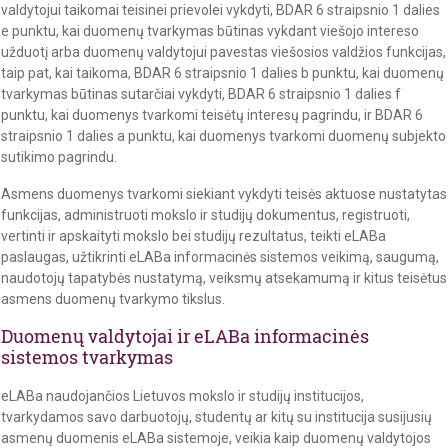
valdytojui taikomai teisinei prievolei vykdyti, BDAR 6 straipsnio 1 dalies
e punktu, kai duomenų tvarkymas būtinas vykdant viešojo intereso
užduotį arba duomenų valdytojui pavestas viešosios valdžios funkcijas,
taip pat, kai taikoma, BDAR 6 straipsnio 1 dalies b punktu, kai duomenų
tvarkymas būtinas sutarčiai vykdyti, BDAR 6 straipsnio 1 dalies f
punktu, kai duomenys tvarkomi teisėtų interesų pagrindu, ir BDAR 6
straipsnio 1 dalies a punktu, kai duomenys tvarkomi duomenų subjekto
sutikimo pagrindu.
Asmens duomenys tvarkomi siekiant vykdyti teisės aktuose nustatytas
funkcijas, administruoti mokslo ir studijų dokumentus, registruoti,
vertinti ir apskaityti mokslo bei studijų rezultatus, teikti eLABa
paslaugas, užtikrinti eLABa informacinės sistemos veikimą, saugumą,
naudotojų tapatybės nustatymą, veiksmų atsekamumą ir kitus teisėtus
asmens duomenų tvarkymo tikslus.
Duomenų valdytojai ir eLABa informacinės
sistemos tvarkymas
eLABa naudojančios Lietuvos mokslo ir studijų institucijos,
tvarkydamos savo darbuotojų, studentų ar kitų su institucija susijusių
asmenų duomenis eLABa sistemoje, veikia kaip duomenų valdytojos