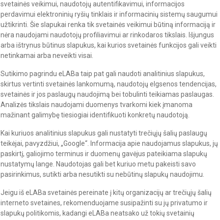
svetainės veikimui, naudotojų autentifikavimui, informacijos
perdavimui elektroninių ryšių tinklais ir informacinių sistemų saugumui
užtikrinti. Šie slapukai renka tik svetainės veikimui būtiną informaciją ir
nėra naudojami naudotojų profiliavimui ar rinkodaros tikslais. Išjungus
arba ištrynus būtinus slapukus, kai kurios svetainės funkcijos gali veikti
netinkamai arba neveikti visai.
Sutikimo pagrindu eLABa taip pat gali naudoti analitinius slapukus,
skirtus vertinti svetainės lankomumą, naudotojų elgsenos tendencijas,
svetainės ir jos paslaugų naudojimą bei tobulinti teikiamas paslaugas.
Analizės tikslais naudojami duomenys tvarkomi kiek įmanoma
mažinant galimybę tiesiogiai identifikuoti konkretų naudotoją.
Kai kuriuos analitinius slapukus gali nustatyti trečiųjų šalių paslaugų
teikėjai, pavyzdžiui, „Google“. Informacija apie naudojamus slapukus, jų
paskirtį, galiojimo terminus ir duomenų gavėjus pateikiama slapukų
nustatymų lange. Naudotojas gali bet kuriuo metu pakeisti savo
pasirinkimus, sutikti arba nesutikti su nebūtinų slapukų naudojimu.
Jeigu iš eLABa svetainės pereinate į kitų organizacijų ar trečiųjų šalių
interneto svetaines, rekomenduojame susipažinti su jų privatumo ir
slapukų politikomis, kadangi eLABa neatsako už tokių svetainių