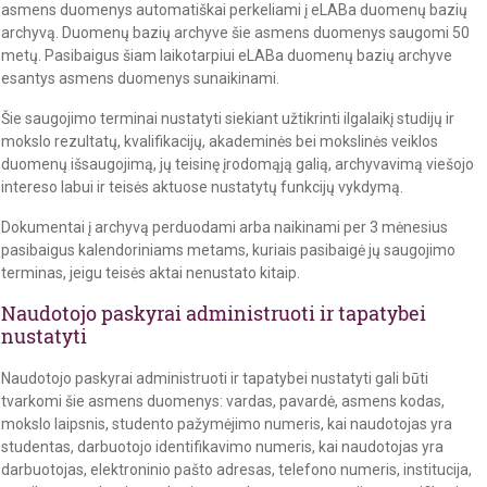
asmens duomenys automatiškai perkeliami į eLABa duomenų bazių
archyvą. Duomenų bazių archyve šie asmens duomenys saugomi 50
metų. Pasibaigus šiam laikotarpiui eLABa duomenų bazių archyve
esantys asmens duomenys sunaikinami.
Šie saugojimo terminai nustatyti siekiant užtikrinti ilgalaikį studijų ir
mokslo rezultatų, kvalifikacijų, akademinės bei mokslinės veiklos
duomenų išsaugojimą, jų teisinę įrodomąją galią, archyvavimą viešojo
intereso labui ir teisės aktuose nustatytų funkcijų vykdymą.
Dokumentai į archyvą perduodami arba naikinami per 3 mėnesius
pasibaigus kalendoriniams metams, kuriais pasibaigė jų saugojimo
terminas, jeigu teisės aktai nenustato kitaip.
Naudotojo paskyrai administruoti ir tapatybei
nustatyti
Naudotojo paskyrai administruoti ir tapatybei nustatyti gali būti
tvarkomi šie asmens duomenys: vardas, pavardė, asmens kodas,
mokslo laipsnis, studento pažymėjimo numeris, kai naudotojas yra
studentas, darbuotojo identifikavimo numeris, kai naudotojas yra
darbuotojas, elektroninio pašto adresas, telefono numeris, institucija,