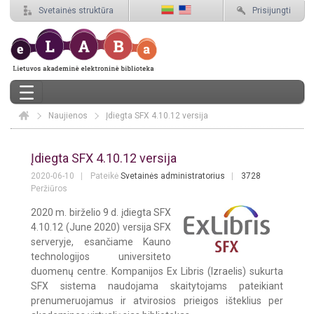
Svetainės struktūra
Prisijungti
Naujienos
Elaba
Įdiegta SFX 4.10.12 versija
Įdiegta SFX 4.10.12 versija
Įdiegta SFX 4.10.12 versija
2020-06-10
Pateikė
Svetainės administratorius
3728
Peržiūros
2020 m. birželio 9 d. įdiegta SFX
4.10.12 (June 2020) versija SFX
serveryje, esančiame Kauno
technologijos universiteto
duomenų centre. Kompanijos Ex Libris (Izraelis) sukurta
SFX sistema naudojama skaitytojams pateikiant
prenumeruojamus ir atvirosios prieigos išteklius per