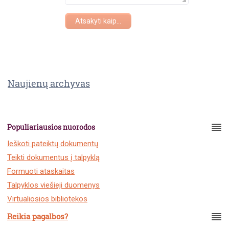
Atsakyti kaip...
Naujienų archyvas
Populiariausios nuorodos
Ieškoti pateiktų dokumentų
Teikti dokumentus į talpyklą
Formuoti ataskaitas
Talpyklos viešieji duomenys
Virtualiosios bibliotekos
Reikia pagalbos?