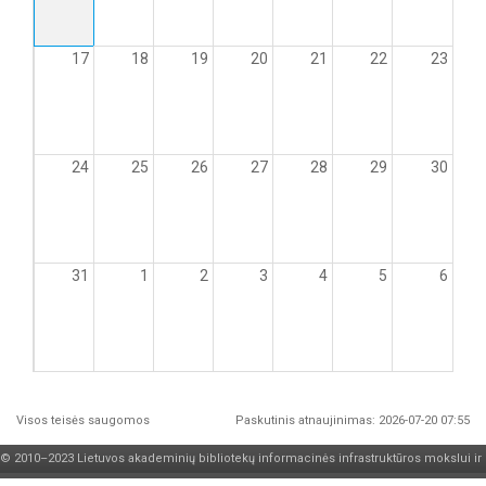
17
18
19
20
21
22
23
24
25
26
27
28
29
30
31
1
2
3
4
5
6
Visos teisės saugomos
Paskutinis atnaujinimas: 2026-07-20 07:55
© 2010–2023 Lietuvos akademinių bibliotekų informacinės infrastruktūros mokslui ir