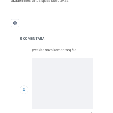
akademines virtualiąsias bibliotekas.
Naujienos
0 KOMENTARAI
Įveskite savo komentarą čia.