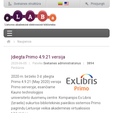
Svetainės struktūra
Prisijungti
Naujienos
Elaba
Naujienos
Įdiegta Primo 4.9.21 versija
2020-06-05
Pateikė
Svetainės administratorius
3894
Peržiūros
2020 m. birželio 3 d. įdiegta
Primo 4.9.21 (May 2020) versija
Primo serveryje, esančiame
Kauno technologijos
universiteto duomenų centre. Kompanijos Ex Libris
(Izraelis) sukurtos bibliotekinės paieškos sistemos Primo
pagrindu Lietuvoje veikia akademinės virtualiosios