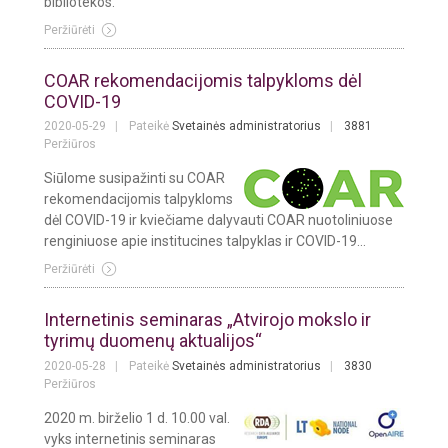
bibliotekos.
Peržiūrėti
COAR rekomendacijomis talpykloms dėl
COVID-19
2020-05-29
Pateikė
Svetainės administratorius
3881
Peržiūros
Siūlome susipažinti su COAR
rekomendacijomis talpykloms
dėl COVID-19 ir kviečiame dalyvauti COAR nuotoliniuose
renginiuose apie institucines talpyklas ir COVID-19...
Peržiūrėti
Internetinis seminaras „Atvirojo mokslo ir
tyrimų duomenų aktualijos“
2020-05-28
Pateikė
Svetainės administratorius
3830
Peržiūros
2020 m. birželio 1 d. 10.00 val.
vyks internetinis seminaras