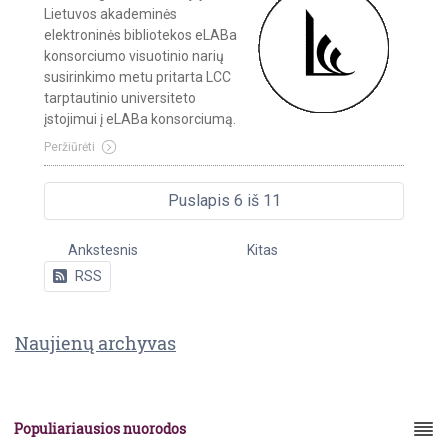
Lietuvos akademinės
elektroninės bibliotekos eLABa
konsorciumo visuotinio narių
susirinkimo metu pritarta LCC
tarptautinio universiteto
įstojimui į eLABa konsorciumą.
Peržiūrėti
Puslapis 6 iš 11
Ankstesnis
Kitas
RSS
Naujienų archyvas
Populiariausios nuorodos