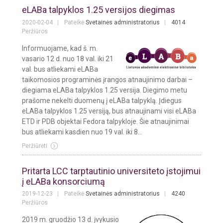
eLABa talpyklos 1.25 versijos diegimas
2020-02-04
Pateikė
Svetainės administratorius
4014
Peržiūros
Informuojame, kad š. m.
vasario 12 d. nuo 18 val. iki 21
val. bus atliekami eLABa
taikomosios programinės įrangos atnaujinimo darbai –
diegiama eLABa talpyklos 1.25 versija. Diegimo metu
prašome nekelti duomenų į eLABa talpyklą. Įdiegus
eLABa talpyklos 1.25 versiją, bus atnaujinami visi eLABa
ETD ir PDB objektai Fedora talpykloje. Šie atnaujinimai
bus atliekami kasdien nuo 19 val. iki 8...
Peržiūrėti
Pritarta LCC tarptautinio universiteto įstojimui
į eLABa konsorciumą
2019-12-23
Pateikė
Svetainės administratorius
4240
Peržiūros
2019 m. gruodžio 13 d. įvykusio