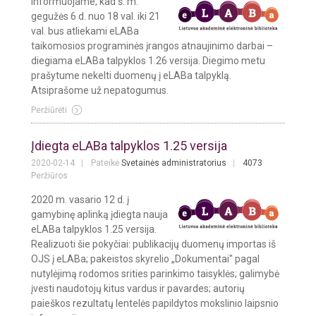
Informuojame, kad š. m.
gegužės 6 d. nuo 18 val. iki 21
val. bus atliekami eLABa
taikomosios programinės įrangos atnaujinimo darbai –
diegiama eLABa talpyklos 1.26 versija. Diegimo metu
prašytume nekelti duomenų į eLABa talpyklą.
Atsiprašome už nepatogumus.
Peržiūrėti
Įdiegta eLABa talpyklos 1.25 versija
2020-02-14
Pateikė
Svetainės administratorius
4073
Peržiūros
2020 m. vasario 12 d. į
gamybinę aplinką įdiegta nauja
eLABa talpyklos 1.25 versija.
Realizuoti šie pokyčiai: publikacijų duomenų importas iš
OJS į eLABa; pakeistos skyrelio „Dokumentai" pagal
nutylėjimą rodomos srities parinkimo taisyklės; galimybė
įvesti naudotojų kitus vardus ir pavardes; autorių
paieškos rezultatų lentelės papildytos mokslinio laipsnio