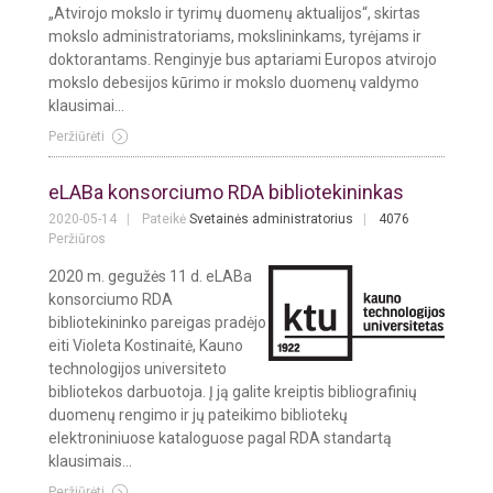
„Atvirojo mokslo ir tyrimų duomenų aktualijos“, skirtas
mokslo administratoriams, mokslininkams, tyrėjams ir
doktorantams. Renginyje bus aptariami Europos atvirojo
mokslo debesijos kūrimo ir mokslo duomenų valdymo
klausimai...
Peržiūrėti
eLABa konsorciumo RDA bibliotekininkas
2020-05-14
Pateikė
Svetainės administratorius
4076
Peržiūros
2020 m. gegužės 11 d. eLABa
konsorciumo RDA
bibliotekininko pareigas pradėjo
eiti Violeta Kostinaitė, Kauno
technologijos universiteto
bibliotekos darbuotoja. Į ją galite kreiptis bibliografinių
duomenų rengimo ir jų pateikimo bibliotekų
elektroniniuose kataloguose pagal RDA standartą
klausimais...
Peržiūrėti