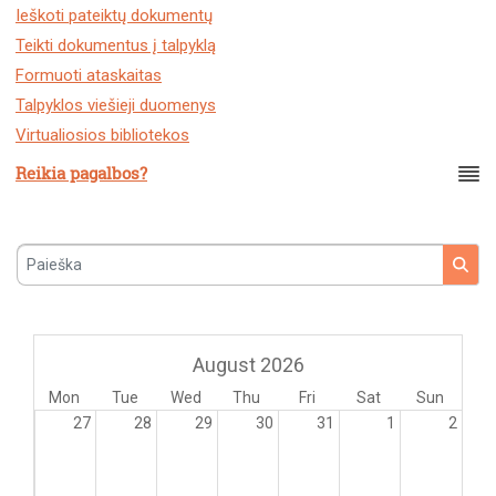
Ieškoti pateiktų dokumentų
Teikti dokumentus į talpyklą
Formuoti ataskaitas
Talpyklos viešieji duomenys
Virtualiosios bibliotekos
Reikia pagalbos?
Paieška
August 2026
Mon
Tue
Wed
Thu
Fri
Sat
Sun
27
28
29
30
31
1
2