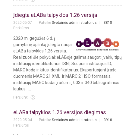
Įdiegta eLABa talpyklos 1.26 versija
2020-05-07
Pateikė
Svetainės administratorius
3818
Peržiūros
2020 m. gegužės 6 d. į
gamybinę aplinką įdiegta nauja
eLABa talpyklos 1.26 versija.
Realizuoti šie pokyčiai: eLABoje galima saugoti įvairių tipų
institucijų identifikatorius: ISNI, Scopus institucijos ID,
MARC kodą ir kitus identifikatorius. Eksportuojant įrašo
duomenis MARC 21 XML ir MARC 21 ISO formatais,
institucijų MARC kodai įrašomi į 003 ir 040 bibliografinius
laukus.. ...
Peržiūrėti
eLABa talpyklos 1.26 versijos diegimas
2020-05-04
Pateikė
Svetainės administratorius
3910
Peržiūros