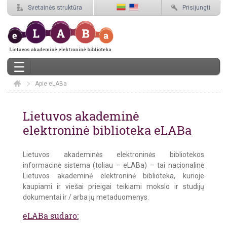
Svetainės struktūra
Prisijungti
Apie eLABa
Elaba
Apie eLABa
Lietuvos akademinė
elektroninė biblioteka eLABa
Lietuvos akademinės elektroninės bibliotekos
informacinė sistema (toliau – eLABa) – tai nacionalinė
Lietuvos akademinė elektroninė biblioteka, kurioje
kaupiami ir viešai prieigai
teikiami
mokslo ir studijų
dokumentai ir / arba jų metaduomenys.
eLABa sudaro: