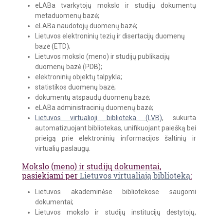
eLABa tvarkytojų mokslo ir studijų dokumentų
metaduomenų bazė;
eLABa naudotojų duomenų bazė;
Lietuvos elektroninių tezių ir disertacijų duomenų
bazė (ETD);
Lietuvos mokslo (meno) ir studijų publikacijų
duomenų bazė (PDB);
elektroninių objektų talpykla;
statistikos duomenų bazė;
dokumentų atspaudų duomenų bazė;
eLABa administracinių duomenų bazė;
Lietuvos virtualioji biblioteka (LVB)
, sukurta
automatizuojant bibliotekas, unifikuojant paiešką bei
prieigą prie elektroninių informacijos šaltinių ir
virtualių paslaugų.
Mokslo (meno) ir studijų dokumentai,
pasiekiami per
Lietuvos virtualiąją biblioteką
:
Lietuvos akademinėse bibliotekose saugomi
dokumentai;
Lietuvos mokslo ir studijų institucijų dėstytojų,