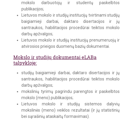
mokslo darbuotojų ir studentų paskelbtos
publikacijos;
Lietuvos mokslo ir studijų institucijų tvirtinami studijų
baigiamieji darbai, daktaro disertacijos ir jų
santraukos, habilitacijos procedūrai teiktos mokslo
darbų apžvalgos;
Lietuvos mokslo ir studijų institucijų prenumeruojų ir
atvirosios prieigos duomenų bazių dokumentai.
Mokslo ir studijų dokumentai eLABa
talpykloje:
studijų baigiamieji darbai, daktaro disertacijos ir jų
santraukos, habilitacijos procedūrai teiktos mokslo
darbų apžvalgos;
mokslinių tyrimų pagrindu parengtos ir paskelbtos
mokslo (meno) publikacijos;
Lietuvos mokslo ir studijų sistemos dalyvių
mokslinės (meno) veiklos rezultatai (ir jų statistinių
bei sąrašinių ataskaitų formavimas).