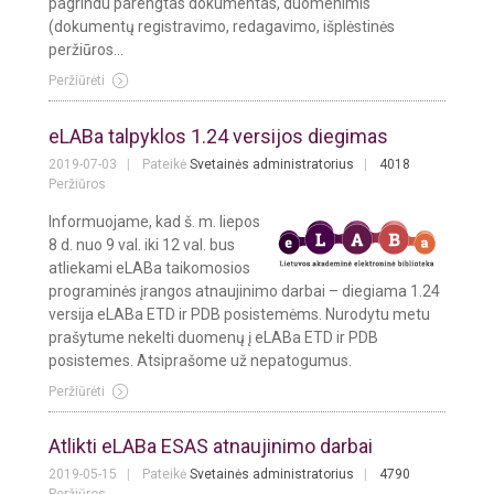
pagrindu parengtas dokumentas, duomenimis
(dokumentų registravimo, redagavimo, išplėstinės
peržiūros...
Peržiūrėti
eLABa talpyklos 1.24 versijos diegimas
2019-07-03
Pateikė
Svetainės administratorius
4018
Peržiūros
Informuojame, kad š. m. liepos
8 d. nuo 9 val. iki 12 val. bus
atliekami eLABa taikomosios
programinės įrangos atnaujinimo darbai – diegiama 1.24
versija eLABa ETD ir PDB posistemėms. Nurodytu metu
prašytume nekelti duomenų į eLABa ETD ir PDB
posistemes. Atsiprašome už nepatogumus.
Peržiūrėti
Atlikti eLABa ESAS atnaujinimo darbai
2019-05-15
Pateikė
Svetainės administratorius
4790