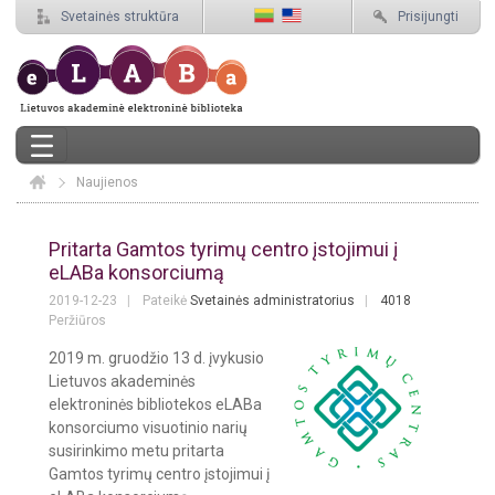
Svetainės struktūra
Prisijungti
Naujienos
Elaba
Naujienos
Pritarta Gamtos tyrimų centro įstojimui į
eLABa konsorciumą
2019-12-23
Pateikė
Svetainės administratorius
4018
Peržiūros
2019 m. gruodžio 13 d. įvykusio
Lietuvos akademinės
elektroninės bibliotekos eLABa
konsorciumo visuotinio narių
susirinkimo metu pritarta
Gamtos tyrimų centro įstojimui į