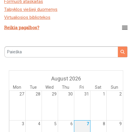
Formuoti ataskaitas
Talpyklos viešieji duomenys
Virtualiosios bibliotekos
Reikia pagalbos?
Paieška
August 2026
Mon
Tue
Wed
Thu
Fri
Sat
Sun
27
28
29
30
31
1
2
3
4
5
6
7
8
9