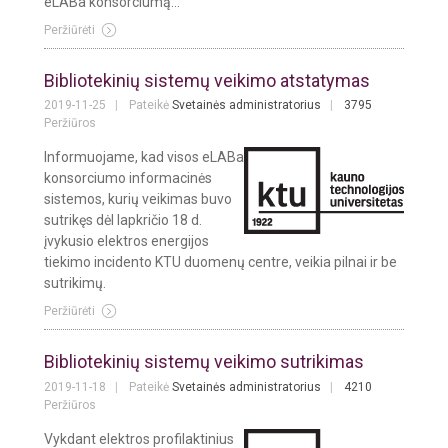
eLABa konsorciumą...
Peržiūrėti
Bibliotekinių sistemų veikimo atstatymas
2019-11-25
Pateikė
Svetainės administratorius
3795
Peržiūros
Informuojame, kad visos eLABa
konsorciumo informacinės
sistemos, kurių veikimas buvo
sutrikęs dėl lapkričio 18 d.
įvykusio elektros energijos
tiekimo incidento KTU duomenų centre, veikia pilnai ir be
sutrikimų.
Peržiūrėti
Bibliotekinių sistemų veikimo sutrikimas
2019-11-18
Pateikė
Svetainės administratorius
4210
Peržiūros
Vykdant elektros profilaktinius