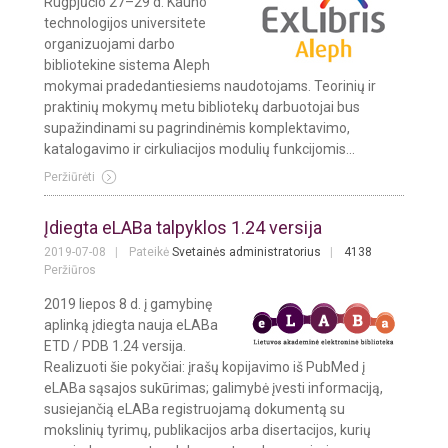
Rugpjūčio 27–29 d. Kauno
technologijos universitete
organizuojami darbo
bibliotekine sistema Aleph
mokymai pradedantiesiems naudotojams. Teorinių ir
praktinių mokymų metu bibliotekų darbuotojai bus
supažindinami su pagrindinėmis komplektavimo,
katalogavimo ir cirkuliacijos modulių funkcijomis...
Peržiūrėti
Įdiegta eLABa talpyklos 1.24 versija
2019-07-08
Pateikė
Svetainės administratorius
4138
Peržiūros
2019 liepos 8 d. į gamybinę
aplinką įdiegta nauja eLABa
ETD / PDB 1.24 versija.
Realizuoti šie pokyčiai: įrašų kopijavimo iš PubMed į
eLABa sąsajos sukūrimas; galimybė įvesti informaciją,
susiejančią eLABa registruojamą dokumentą su
mokslinių tyrimų, publikacijos arba disertacijos, kurių