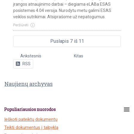
įrangos atnaujinimo darbai – diegiama eLABa ESAS
posistemės 4.04 versija. Nurodytu metu galimi ESAS
veiklos sutrikimai. Atsiprašome už nepatogumus.
Peržiūrėti
Puslapis 7 iš 11
Ankstesnis
Kitas
RSS
Naujienų archyvas
Populiariausios nuorodos
Ieškoti pateiktų dokumentų
Teikti dokumentus į talpyklą