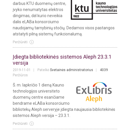
darbus KTU duomenų centre,
įvyko nenumatytas elektros
dingimas, dėl kurio neveikia
dalis eLABa konsorciumo
naudojamų tarnybinių stočių. Dedamos visos pastangos
atstatyti pilną sistemų funkcionalumą.
Peržiūrėti
Įdiegta bibliotekinės sistemos Aleph 23.3.1
versija
2019-11-01
Pateikė
Svetainės administratorius
4039
Peržiūros
Š. m. lapkričio 1 dieną Kauno
technologijos universiteto
duomenų centre esančiame
bendrame eLABa konsorciumo
bibliotekų Aleph serveryje įdiegta naujausia bibliotekinės
sistemos Aleph versija – 23.3.1.
Peržiūrėti