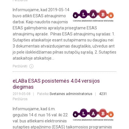
Peržiūros
Informuojame, kad 2019-05-14
buvo atlikti ESAS atnaujinimo
darbai. Kaip naudotis naujomis
ESAS galimybėmis aprašyta prisegtame ESAS
atnaujinimų apraše. Pilnas ESAS atnaujinimų sąrašas: 1.
Sutapties ataskaitoje esant sutapimams su daugiau nei
3 dokumentais atvaizduojamas daugtaškis, užvedus ant
jo pele išskleidžiamas pilnas sutapčių sąrašą. 2. Sutapties
ataskaitoje atskaitoje...
Peržiūrėti
eLABa ESAS posistemės 4.04 versijos
diegimas
2019-05-08
Pateikė
Svetainės administratorius
4231
Peržiūros
Informuojame, kad š.m.
gegužės 14 d. nuo 16 val. iki 22
val. bus atliekami elektroninės
sutapties atpažinimo (ESAS) taikomosios programinės