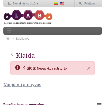
Svetainės struktūra
Prisijungti
Naujienos
Elaba
Naujienos
Klaida
Atgal
Klaida:
Nepavyko rasti turto.
Uždaryti
Naujienų archyvas
Populiariausios nuorodos