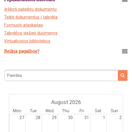
Ieškoti pateiktų dokumentų
Teikti dokumentus į talpyklą
Formuoti ataskaitas
Talpyklos viešieji duomenys
Virtualiosios bibliotekos
Reikia pagalbos?
Paieška
August 2026
Mon
Tue
Wed
Thu
Fri
Sat
Sun
27
28
29
30
31
1
2