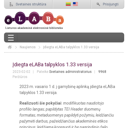
Svetainės struktūra
Prisijungti
Naujienos
Elaba
Įdiegta eLABa talpyklos 1.33 versija
Įdiegta eLABa talpyklos 1.33 versija
Įdiegta eLABa talpyklos 1.33 versija
2023-02-02
Pateikė
Svetainės administratorius
9968
Peržiūros
2023 m. vasario 1 d. į gamybinę aplinką įdiegta eLABa
talpyklos 1.33 versija.
Realizuoti šie pokyčiai
:
modifikuotas naudotojo
profilio langas; papildytas TEI Header duomenų
formatas; metaduomenys papildyti požymiu, leidžiančiu
pažymėti darbus, pažeidžiančius akademinės etikos
principus; leidžiama koreguoti ir be pagrindinio failo