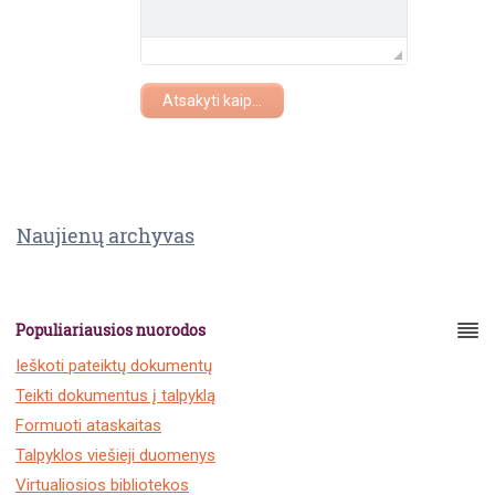
Atsakyti kaip...
Naujienų archyvas
Populiariausios nuorodos
Ieškoti pateiktų dokumentų
Teikti dokumentus į talpyklą
Formuoti ataskaitas
Talpyklos viešieji duomenys
Virtualiosios bibliotekos