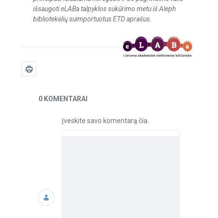
išsaugoti eLABa talpyklos sukūrimo metu iš Aleph
bibliotekėlių suimportuotus ETD aprašus.
Naujienos
0 KOMENTARAI
Įveskite savo komentarą čia.