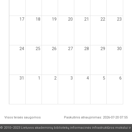
17
18
19
20
21
22
23
24
25
26
27
28
29
30
31
1
2
3
4
5
6
Visos teisės saugomos
Paskutinis atnaujinimas: 2026-07-20 07:55
© 2010–2023 Lietuvos akademinių bibliotekų informacinės infrastruktūros mokslui ir