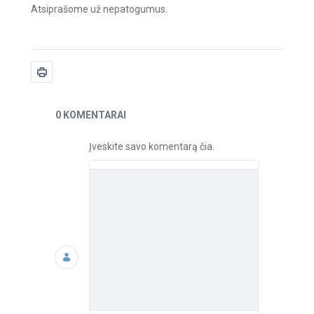
Atsiprašome už nepatogumus.
Naujienos
0 KOMENTARAI
Įveskite savo komentarą čia.