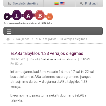
Svetainės struktūra
Prisijungti
Naujienos
Elaba
eLABa talpyklos 1.33 versijos diegimas
eLABa talpyklos 1.33 versijos diegima
eLABa talpyklos 1.33 versijos diegimas
2023-01-27
Pateikė
Svetainės administratorius
10663
Peržiūros
Informuojame, kad š. m. vasario 1 d. nuo 17 val. iki 22 val.
bus atliekami eLABa taikomosios programinės įrangos
atnaujinimo darbai – diegiama eLABa talpyklos 1.33
versija.
Diegimo metu prašytume nekelti duomenų į eLABa
talpyklą.