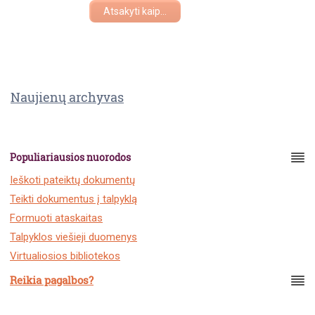
Atsakyti kaip...
Naujienų archyvas
Populiariausios nuorodos
Ieškoti pateiktų dokumentų
Teikti dokumentus į talpyklą
Formuoti ataskaitas
Talpyklos viešieji duomenys
Virtualiosios bibliotekos
Reikia pagalbos?