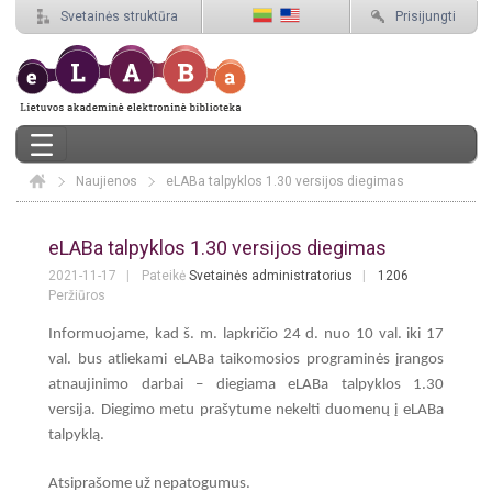
Svetainės struktūra
Prisijungti
Naujienos
Elaba
eLABa talpyklos 1.30 versijos diegimas
eLABa talpyklos 1.30 versijos diegima
eLABa talpyklos 1.30 versijos diegimas
2021-11-17
Pateikė
Svetainės administratorius
1206
Peržiūros
Informuojame, kad š. m. lapkričio 24 d. nuo 10 val. iki 17
val. bus atliekami eLABa taikomosios programinės įrangos
atnaujinimo darbai – diegiama eLABa talpyklos 1.30
versija.
Diegimo metu prašytume nekelti duomenų į eLABa
talpyklą.
Atsiprašome už nepatogumus.