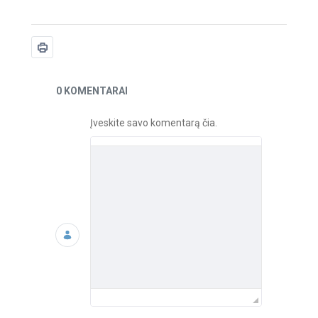
Naujienos
0 KOMENTARAI
Įveskite savo komentarą čia.