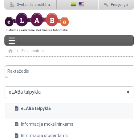
Svetainės struktūra
Prisijungti
Žinių centras
Elaba
eLABa talpykla - eLABa talpykla
eLABa talpykla
Informacija mokslininkams
Informacija studentams