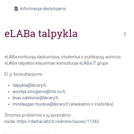
Informacija dėstytojams
eLABa talpykla
eLABa institucijų darbuotojus, studentus ir publikacijų autorius
eLABa talpyklos klausimais konsultuoja
eLABa IT grupė
.
El. p. konsultacijoms:
talpykla@library.lt
,
aurelija.striogiene@mb.vu.lt
,
linas.salelionis@library.lt
,
mindaugas.muckus@library.lt
(ataskaitos ir statistika).
Žinomos problemos ir jų sprendimo
būdai:
https://darbai.labt.lt/redmine/issues/11342
.