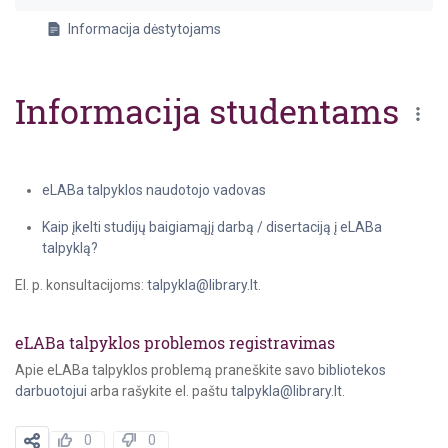
Informacija dėstytojams
Informacija studentams
eLABa talpyklos naudotojo vadovas
Kaip įkelti studijų baigiamąjį darbą / disertaciją į eLABa
talpyklą?
El. p. konsultacijoms:
talpykla@library.lt
.
eLABa talpyklos problemos registravimas
Apie eLABa talpyklos problemą praneškite savo
bibliotekos
darbuotojui
arba rašykite el. paštu
talpykla@library.lt
.
0
0