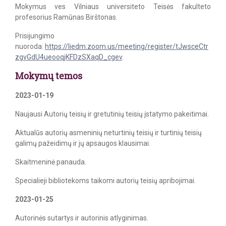
Mokymus ves Vilniaus universiteto Teisės fakulteto
profesorius Ramūnas Birštonas.
Prisijungimo
nuoroda:
https://liedm.zoom.us/meeting/register/tJwsceCtr
zgvGdU4ueooqjKFDzSXaqD_cgev
.
Mokymų temos
2023-01-19
Naujausi Autorių teisių ir gretutinių teisių įstatymo pakeitimai.
Aktualūs autorių asmeninių neturtinių teisių ir turtinių teisių
galimų pažeidimų ir jų apsaugos klausimai.
Skaitmeninė panauda.
Specialieji bibliotekoms taikomi autorių teisių apribojimai.
2023-01-25
Autorinės sutartys ir autorinis atlyginimas.