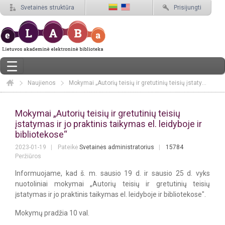
Svetainės struktūra
Prisijungti
Naujienos
Elaba
Mokymai „Autorių teisių ir gretutinių teisių įstatymas ir jo praktinis taikymas el. leidyboje ir bibliotekose“
Mokymai „Autorių teisių ir gretutinių te
Mokymai „Autorių teisių ir gretutinių teisių
įstatymas ir jo praktinis taikymas el. leidyboje ir
bibliotekose“
2023-01-19
Pateikė
Svetainės administratorius
15784
Peržiūros
Informuojame, kad š. m. sausio 19 d. ir sausio 25 d. vyks
nuotoliniai mokymai „Autorių teisių ir gretutinių teisių
įstatymas ir jo praktinis taikymas el. leidyboje ir bibliotekose".
Mokymų pradžia 10 val.