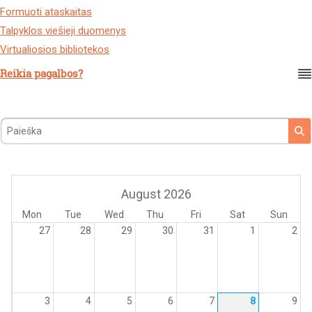
Formuoti ataskaitas
Talpyklos viešieji duomenys
Virtualiosios bibliotekos
Reikia pagalbos?
Paieška
August 2026
Mon
Tue
Wed
Thu
Fri
Sat
Sun
27
28
29
30
31
1
2
3
4
5
6
7
8
9