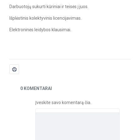
Darbuotojų sukurti kūriniai ir teisės į juos.
Išplėstinis kolektyvinis licencijavimas.
Elektroninės leidybos klausimai.
Naujienos
0 KOMENTARAI
Įveskite savo komentarą čia.