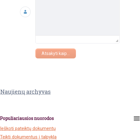
Atsakyti kaip...
Naujienų archyvas
Populiariausios nuorodos
Ieškoti pateiktų dokumentų
Teikti dokumentus į talpyklą