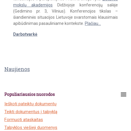
mokslų aka­de­mi­jos
Didžiojoje konferencijų salėje
(Gedimino pr. 3, Vilnius). Kon­fe­ren­ci­jos tikslas –
šiandieninės situacijos Lietuvoje svarstomais klau­si­mais
api­bū­di­ni­mas pasauliniame kontekste.
Plačiau...
Darbotvarkė
Naujienos
Populiariausios nuorodos
Ieškoti pateiktų dokumentų
Teikti dokumentus į talpyklą
Formuoti ataskaitas
Talpyklos viešieji duomenys