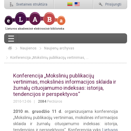
Svetainės struktūra
Prisijungti
Naujienos
Elaba
Naujienų archyvas
Konferencija „Mokslinių publikacijų vertinimas, mokslinės informacijos sklaida ir žurnalų cituojamumo indeksas: istorija, tendencijos ir perspektyvos“
Konferencija „Mokslinių publikacijų v
Konferencija „Mokslinių publikacijų
vertinimas, mokslinės informacijos sklaida ir
žurnalų cituojamumo indeksas: istorija,
tendencijos ir perspektyvos“
2010-12-06
2084
Peržiūros
2010 m. gruodžio 11 d.
organizuojama konferencija
„Mokslinių publikacijų ver­ti­ni­mas, mokslinės informacijos
sklaida ir žurnalų cituojamumo indeksas: istorija,
tendencijos ir perspektyvos". Konferencija vyks
Lietuvos