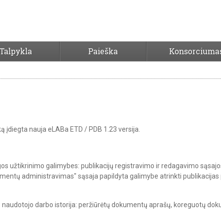
Talpykla
Paieška
Konsorciuma
ką įdiegta nauja eLABa ETD / PDB 1.23 versija.
igos užtikrinimo galimybes:
publikacijų registravimo ir redagavimo sąsajo
mentų administravimas" sąsaja papildyta galimybe atrinkti publikacijas
sio naudotojo darbo istorija: peržiūrėtų dokumentų aprašų, koreguotų d