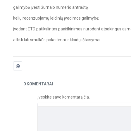
galimybė įvesti žurnalo numerio antraštę;
kelių recenzuojamų leidinių įvedimos galimybė;
įvedant ETD patikslintas paaiškinimas nurodant atsakingus asm
atlikti kiti smulkūs pakeitimai ir klaidų ištaisymai.
Naujienos
0 KOMENTARAI
Įveskite savo komentarą čia.