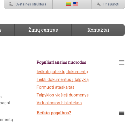
Svetainės struktūra
Prisijungti
s
Žinių centras
Kontaktai
Populiariausios nuorodos
Ieškoti pateiktų dokumentų
Teikti dokumentus į talpyklą
Formuoti ataskaitas
Talpyklos viešieji duomenys
s
Virtualiosios bibliotekos
 pagal
Reikia pagalbos?
okumentų