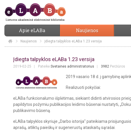
Apie eLABa
Naujienos
Naujienos
Elaba
Įdiegta talpyklos eLABa 1.23 versija
Įdiegta talpyklos eLABa 1.23 versija
Įdiegta talpyklos eLABa 1.23 versija
2019-02-25
Pateikė
Svetainės administratorius
3982
Peržiūros
2019 vasario 18 d. į gamybinę aplin
Realizuoti pokyčiai:
eLABa funkcionalumo išplėtimas, siekiant didinti atvirosios prie
papildytos požymiu publikacijos leidimo būsenai nustatyti,
„Doku
publikavimo būseną.
eLABa talpyklos skyriuje „Darbo istorija" pateikiama prisijungu
aprašų, atliktų paieškų ir sugeneruotų ataskaitų sąrašai.