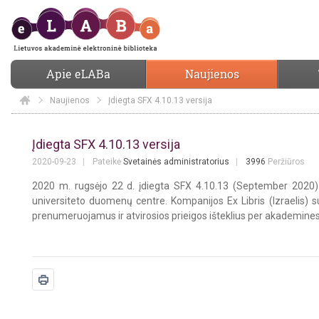
Apie eLABa
Naujienos
Naujienos
Elaba
Įdiegta SFX 4.10.13 versija
Įdiegta SFX 4.10.13 versija
Įdiegta SFX 4.10.13 versija
2020-09-23
Pateikė
Svetainės administratorius
3996
Peržiūros
2020 m. rugsėjo 22 d. įdiegta SFX 4.10.13 (September 2020) 
universiteto duomenų centre. Kompanijos Ex Libris (Izraelis)
prenumeruojamus ir atvirosios prieigos išteklius per akademines v