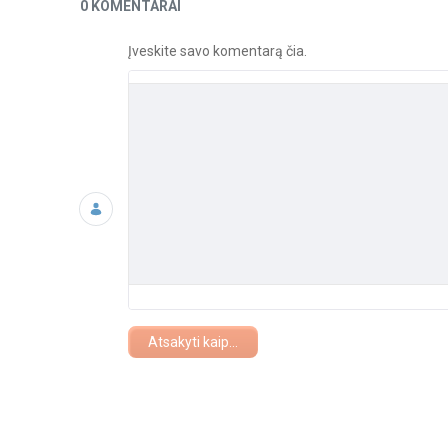
Naujienos
0 KOMENTARAI
Įveskite savo komentarą čia.
Atsakyti kaip...