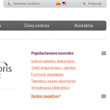
Svetainės struktūra
Prisijungti
s
Žinių centras
Kontaktai
Populiariausios nuorodos
Ieškoti pateiktų dokumentų
Teikti dokumentus į talpyklą
Formuoti ataskaitas
Talpyklos viešieji duomenys
Virtualiosios bibliotekos
Reikia pagalbos?