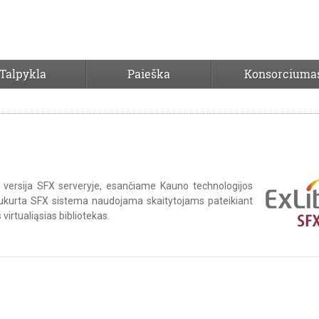
Talpykla
Paieška
Konsorciuma
versija SFX serveryje, esančiame Kauno technologijos
 sukurta SFX sistema naudojama skaitytojams pateikiant
irtualiąsias bibliotekas.