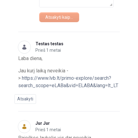
Atsakyti kaip...
Testas testas
Prieš 1 metai
Laba diena,
Jau kurį laiką neveikia -
>
https://www.lvb.lt/primo-explore/search?
search_scope=eLABa&vid=ELABA&lang=lt_LT
Atsakyti
Jur Jur
Prieš 1 metai
Paieškos laukelis vis dar neveikia.