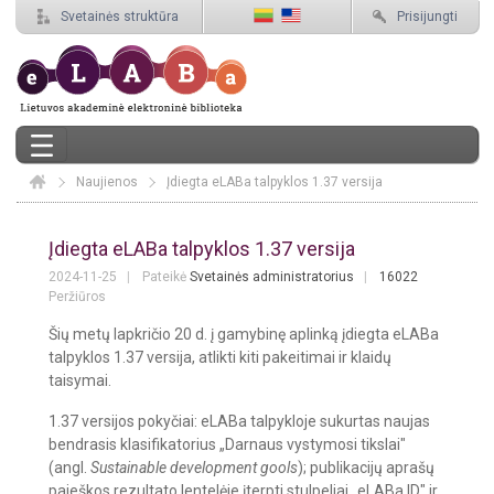
Svetainės struktūra
Prisijungti
Naujienos
Elaba
Įdiegta eLABa talpyklos 1.37 versija
Įdiegta eLABa talpyklos 1.37 versija
Įdiegta eLABa talpyklos 1.37 versija
2024-11-25
Pateikė
Svetainės administratorius
16022
Peržiūros
Šių metų lapkričio 20 d. į gamybinę aplinką įdiegta eLABa
talpyklos 1.37 versija, atlikti kiti pakeitimai ir klaidų
taisymai.
1.37 versijos pokyčiai: eLABa talpykloje sukurtas naujas
bendrasis klasifikatorius „Darnaus vystymosi tikslai"
(angl.
Sustainable development gools
); publikacijų aprašų
paieškos rezultato lentelėje įterpti stulpeliai „eLABa ID" ir