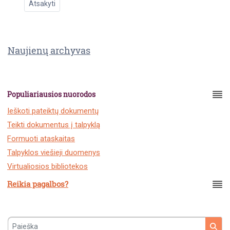
Atsakyti
Naujienų archyvas
Populiariausios nuorodos
Ieškoti pateiktų dokumentų
Teikti dokumentus į talpyklą
Formuoti ataskaitas
Talpyklos viešieji duomenys
Virtualiosios bibliotekos
Reikia pagalbos?
Paieška