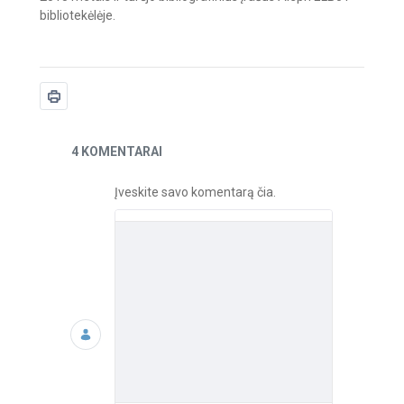
bibliotekėlėje.
Naujienos
4 KOMENTARAI
Įveskite savo komentarą čia.