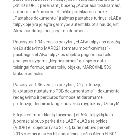
„Kiti ID ir URL"; pereinant į būseną „Autoriaus tikslinamas",
autoriui siunčiamame el. laiške pateikiamas lauke
„Pastabos dokumentui" įrašytas pastabos turinys; eLABa
talpykloje yra įdiegta galimybė autentifikuotis naudojant
Alma naudotojų prisijungimo duomenis.
Pataisytas 1.34 versijos pokytis: „eLABa talpyklos aprašų
viešo atidavimo MARC21 formatu modifikavimas" -
pasibaigus eLABa talpyklos objekto pagrindinio failo
prieigos sąlygoms „Neprieinamas" galiojimo data,
teisingai formuojamas tokių objektų MARCXML 506
lauko a polaukis.
Pataisytas 1.36 versijos pokytis: „Dėl pretenzijų
laikotarpio nustatymo PDB dokumentams" - dokumento
redagavimo ir peržiūros formose atidaromame
pretenzijų derinimo lange jau veikia mygtukas „Uždaryti".
Kiti pakeitimai ir klaidų taisymai: į eLABa talpyklą kaip
juodraščiai buvo perkelti tie LABT eLABa talpyklos
(VDDB) el. objektai (viso 3175), kurie nebuvo perkelti
2015 metais ir turėjo bibliografinius įrašus Aleph ELB01