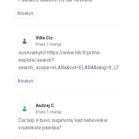
Atsakyti
Vilte Cic
Prieš 1 metai
susitvarkykit
https://www.lvb.lt/primo-
explore/search?
search_scope=eLABa&vid=ELABA&lang=lt_LT
Atsakyti
Andzej C
Prieš 1 metai
Čia taip ir buvo sugalvota, kad nebeveikia
visatekstė paieška?