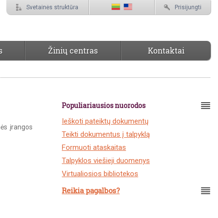
Svetainės struktūra
Prisijungti
s
Žinių centras
Kontaktai
s diegimas
Populiariausios nuorodos
Ieškoti pateiktų dokumentų
nės įrangos
Teikti dokumentus į talpyklą
Formuoti ataskaitas
Talpyklos viešieji duomenys
Virtualiosios bibliotekos
Reikia pagalbos?