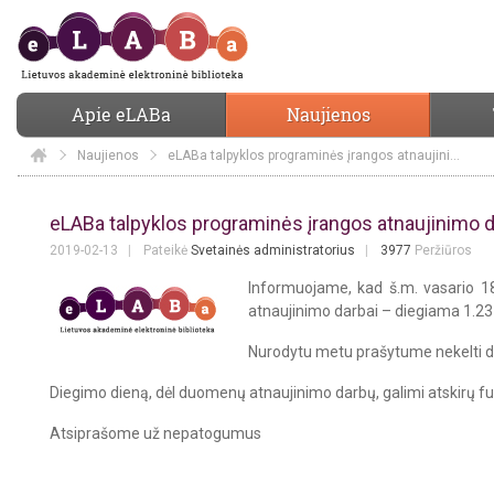
Apie eLABa
Naujienos
Naujienos
Elaba
eLABa talpyklos programinės įrangos atnaujinimo darbai – 1.23 versijos diegimas
eLABa talpyklos programinės įrangos a
eLABa talpyklos programinės įrangos atnaujinimo d
2019-02-13
Pateikė
Svetainės administratorius
3977
Peržiūros
Informuojame, kad š.m. vasario 18
atnaujinimo darbai
– diegiama 1.23
Nurodytu metu prašytume nekelti 
Diegimo dieną, dėl duomenų atnaujinimo darbų, galimi atskirų fun
Atsiprašome už nepatogumus