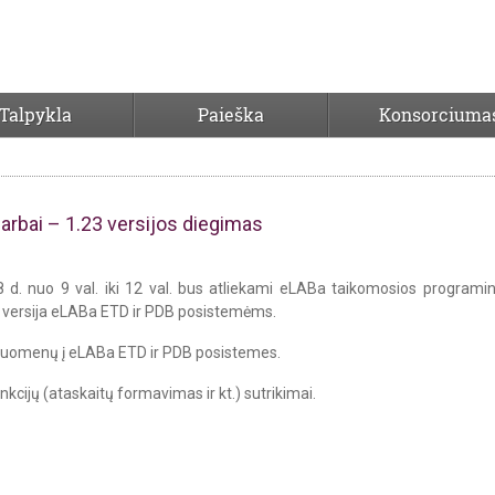
Talpykla
Paieška
Konsorciuma
tnaujinimo darbai &#8211; 1.23 versijo
arbai – 1.23 versijos diegimas
 d. nuo 9 val. iki 12 val. bus atliekami eLABa taikomosios programi
 versija eLABa ETD ir PDB posistemėms.
duomenų į eLABa ETD ir PDB posistemes.
kcijų (ataskaitų formavimas ir kt.) sutrikimai.