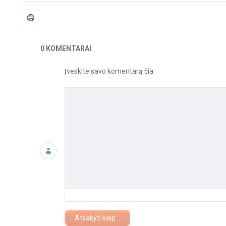
Naujienos
0 KOMENTARAI
Įveskite savo komentarą čia.
Atsakyti kaip...