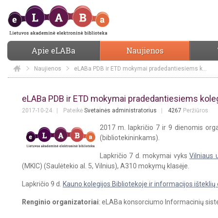
Apie eLABa
Naujienos
Naujienos
Elaba
eLABa PDB ir ETD mokymai pradedantiesiems kolegijų naudotojams
eLABa PDB ir ETD mokymai pradedant
eLABa PDB ir ETD mokymai pradedantiesiems kole
2017-10-24
Pateikė
Svetainės administratorius
4267
Peržiūros
2017 m. lapkričio 7 ir 9 dienomis o
(bibliotekininkams).
Lapkričio 7 d. mokymai vyks
Vilniaus 
(MKIC) (Saulėtekio al. 5, Vilnius), A310 mokymų klasėje.
Lapkričio 9 d.
Kauno kolegijos Bibliotekoje ir informacijos išteklių
Renginio organizatoriai
: eLABa konsorciumo Informacinių sist