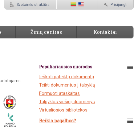
Svetainės struktūra
Prisijungti
s
Žinių centras
Kontaktai
Populiariausios nuorodos
Ieškoti pateiktų dokumentų
audotojams
Teikti dokumentus į talpyklą
Formuoti ataskaitas
Talpyklos viešieji duomenys
Virtualiosios bibliotekos
Reikia pagalbos?