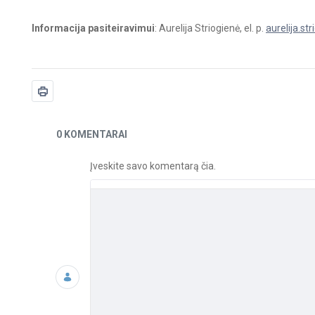
Informacija pasiteiravimui
: Aurelija Striogienė, el. p.
aurelija.st
Naujienos
0 KOMENTARAI
Įveskite savo komentarą čia.