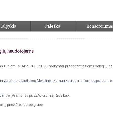
Talpykla
Paieška
Konsorciuma
iesiems kolegijų naudotojams
gijų naudotojams
rganizuojami eLABa PDB ir ETD mokymai pradedantiesiems kolegijų n
universiteto bibliotekos
Moks
linės komunikacijos ir informacijos centre
 centre
(Pramonės pr. 22A, Kaunas), 208 kab.
emų priežiūros darbo grupė.