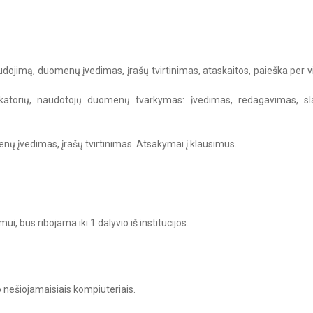
jimą, duomenų įvedimas, įrašų tvirtinimas, ataskaitos, paieška per vi
ikatorių, naudotojų duomenų tvarkymas: įvedimas, redagavimas, sl
ų įvedimas, įrašų tvirtinimas. Atsakymai į klausimus.
ui, bus ribojama iki 1 dalyvio iš institucijos.
o nešiojamaisiais kompiuteriais.