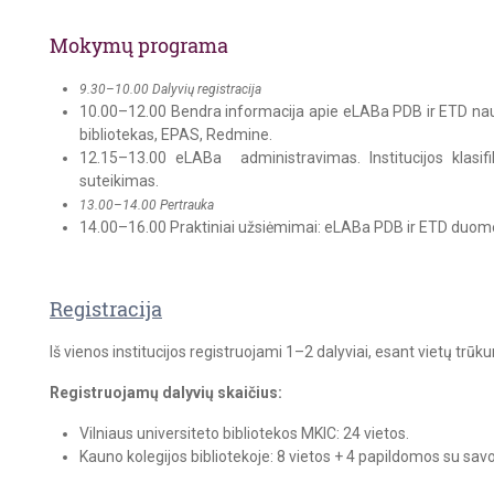
Mokymų programa
9.30–10.00 Dalyvių registracija
10.00–12.00 Bendra informacija apie eLABa PDB ir ETD naudo
bibliotekas, EPAS, Redmine.
12.15–13.00 eLABa administravimas. Institucijos klasif
suteikimas.
13.00–14.00 Pertrauka
14.00–16.00 Praktiniai užsiėmimai: eLABa PDB ir ETD duomen
Registracija
Iš vienos institucijos registruojami 1–2 dalyviai, esant vietų trūkum
Registruojamų dalyvių skaičius:
Vilniaus universiteto bibliotekos MKIC: 24 vietos.
Kauno kolegijos bibliotekoje: 8 vietos + 4 papildomos su sav