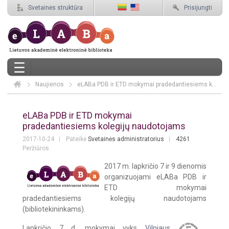
Svetainės struktūra
Prisijungti
Naujienos
Elaba
eLABa PDB ir ETD mokymai pradedantiesiems kolegijų naudotojams
eLABa PDB ir ETD mokymai pradedant
eLABa PDB ir ETD mokymai
pradedantiesiems kolegijų naudotojams
2017-10-24
Pateikė
Svetainės administratorius
4261
Peržiūros
2017 m. lapkričio 7 ir 9 dienomis
organizuojami eLABa PDB ir
ETD mokymai
pradedantiesiems kolegijų naudotojams
(bibliotekininkams).
Lapkričio 7 d. mokymai vyks
Vilniaus