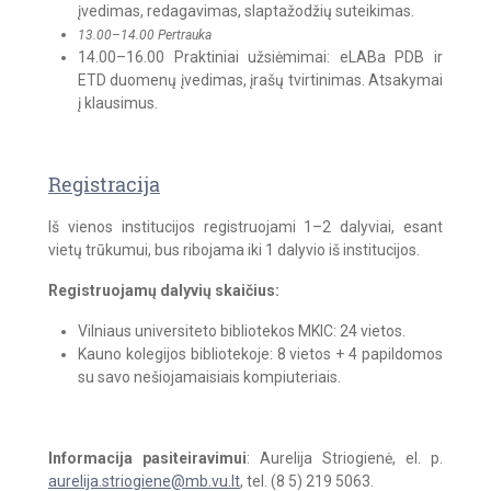
įvedimas, redagavimas, slaptažodžių suteikimas.
13.00–14.00 Pertrauka
14.00–16.00 Praktiniai užsiėmimai: eLABa PDB ir
ETD duomenų įvedimas, įrašų tvirtinimas. Atsakymai
į klausimus.
Registracija
Iš vienos institucijos registruojami 1–2 dalyviai, esant
vietų trūkumui, bus ribojama iki 1 dalyvio iš institucijos.
Registruojamų dalyvių skaičius:
Vilniaus universiteto bibliotekos MKIC: 24 vietos.
Kauno kolegijos bibliotekoje: 8 vietos + 4 papildomos
su savo nešiojamaisiais kompiuteriais.
Informacija pasiteiravimui
: Aurelija Striogienė, el. p.
aurelija.striogiene@mb.vu.lt
, tel. (8 5) 219 5063.