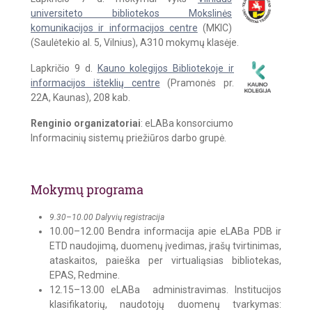
universiteto bibliotekos
Moks
linės
komunikacijos ir informacijos centre
(MKIC)
(Saulėtekio al. 5, Vilnius), A310 mokymų klasėje.
Lapkričio 9 d.
Kauno kolegijos Bibliotekoje ir
informacijos išteklių centre
(Pramonės pr.
22A, Kaunas), 208 kab.
Renginio organizatoriai
: eLABa konsorciumo
Informacinių sistemų priežiūros darbo grupė.
Mokymų programa
9.30–10.00 Dalyvių registracija
10.00–12.00 Bendra informacija apie eLABa PDB ir
ETD naudojimą, duomenų įvedimas, įrašų tvirtinimas,
ataskaitos, paieška per virtualiąsias bibliotekas,
EPAS, Redmine.
12.15–13.00 eLABa administravimas. Institucijos
klasifikatorių, naudotojų duomenų tvarkymas: