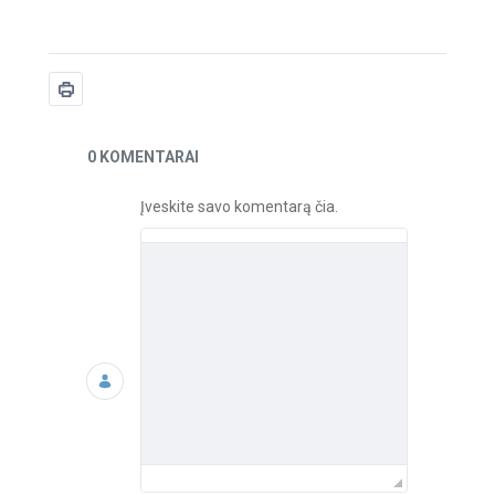
Naujienos
0 KOMENTARAI
Įveskite savo komentarą čia.