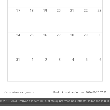
17
18
19
20
21
22
23
24
25
26
27
28
29
30
31
1
2
3
4
5
6
Visos teisės saugomos
Paskutinis atnaujinimas: 2026-07-20 07:55
© 2010–2023 Lietuvos akademinių bibliotekų informacinės infrastruktūros mokslui ir
studijoms palaikymo ir plėtros
konsorciumas
| e. sprendimas
UAB „Asseco Lietuva“