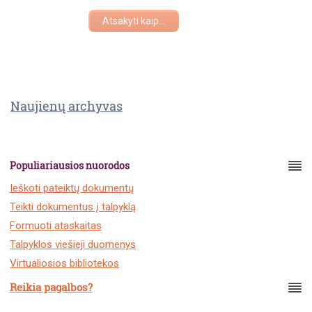
Atsakyti kaip...
Naujienų archyvas
Populiariausios nuorodos
Ieškoti pateiktų dokumentų
Teikti dokumentus į talpyklą
Formuoti ataskaitas
Talpyklos viešieji duomenys
Virtualiosios bibliotekos
Reikia pagalbos?