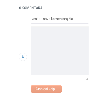
Naujienos
0 KOMENTARAI
Įveskite savo komentarą čia.
Atsakyti kaip...