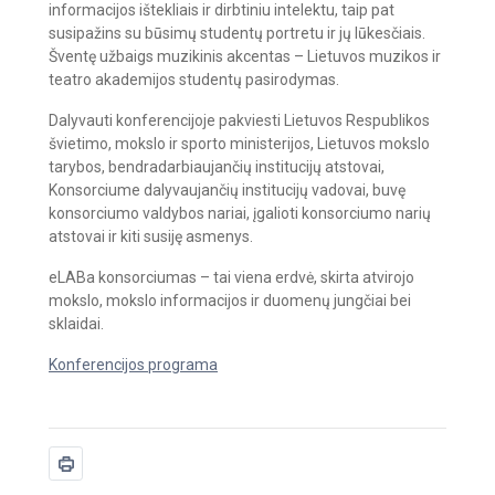
informacijos ištekliais ir dirbtiniu intelektu, taip pat
susipažins su būsimų studentų portretu ir jų lūkesčiais.
Šventę užbaigs muzikinis akcentas – Lietuvos muzikos ir
teatro akademijos studentų pasirodymas.
Dalyvauti konferencijoje pakviesti Lietuvos Respublikos
švietimo, mokslo ir sporto ministerijos, Lietuvos mokslo
tarybos, bendradarbiaujančių institucijų atstovai,
Konsorciume dalyvaujančių institucijų vadovai, buvę
konsorciumo valdybos nariai, įgalioti konsorciumo narių
atstovai ir kiti susiję asmenys.
eLABa konsorciumas – tai viena erdvė, skirta atvirojo
mokslo, mokslo informacijos ir duomenų jungčiai bei
sklaidai.
Konferencijos programa