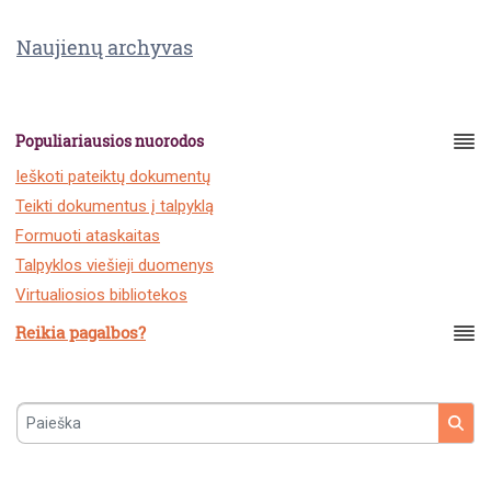
Naujienų archyvas
Populiariausios nuorodos
Ieškoti pateiktų dokumentų
Teikti dokumentus į talpyklą
Formuoti ataskaitas
Talpyklos viešieji duomenys
Virtualiosios bibliotekos
Reikia pagalbos?
Paieška