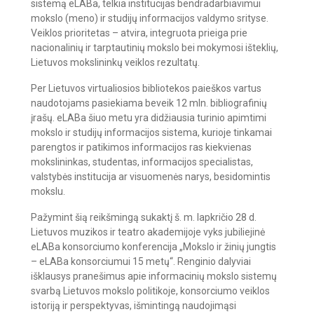
sistemą eLABa, telkia institucijas bendradarbiavimui
mokslo (meno) ir studijų informacijos valdymo srityse.
Veiklos prioritetas – atvira, integruota prieiga prie
nacionalinių ir tarptautinių mokslo bei mokymosi išteklių,
Lietuvos mokslininkų veiklos rezultatų.
Per Lietuvos virtualiosios bibliotekos paieškos vartus
naudotojams pasiekiama beveik 12 mln. bibliografinių
įrašų. eLABa šiuo metu yra didžiausia turinio apimtimi
mokslo ir studijų informacijos sistema, kurioje tinkamai
parengtos ir patikimos informacijos ras kiekvienas
mokslininkas, studentas, informacijos specialistas,
valstybės institucija ar visuomenės narys, besidomintis
mokslu.
Pažymint šią reikšmingą sukaktį š. m. lapkričio 28 d.
Lietuvos muzikos ir teatro akademijoje vyks jubiliejinė
eLABa konsorciumo konferencija „Mokslo ir žinių jungtis
– eLABa konsorciumui 15 metų“. Renginio dalyviai
išklausys pranešimus apie informacinių mokslo sistemų
svarbą Lietuvos mokslo politikoje, konsorciumo veiklos
istoriją ir perspektyvas, išmintingą naudojimąsi