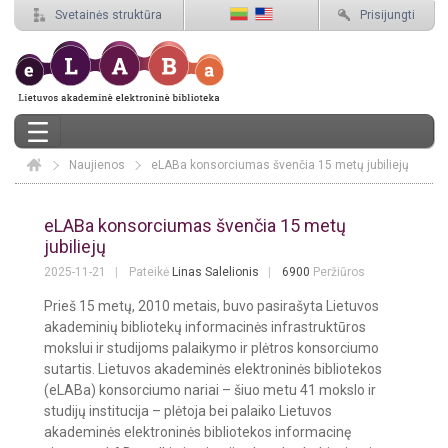
Svetainės struktūra
Prisijungti
Naujienos
Elaba
eLABa konsorciumas švenčia 15 metų jubiliejų
eLABa konsorciumas švenčia 15 metų j
eLABa konsorciumas švenčia 15 metų
jubiliejų
2025-11-21
Pateikė
Linas Salelionis
6900
Peržiūros
Prieš 15 metų, 2010 metais, buvo pasirašyta Lietuvos
akademinių bibliotekų informacinės infrastruktūros
mokslui ir studijoms palaikymo ir plėtros konsorciumo
sutartis. Lietuvos akademinės elektroninės bibliotekos
(eLABa) konsorciumo nariai – šiuo metu 41 mokslo ir
studijų institucija – plėtoja bei palaiko Lietuvos
akademinės elektroninės bibliotekos informacinę