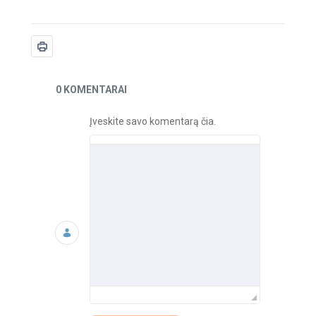
Naujienos
0 KOMENTARAI
Įveskite savo komentarą čia.