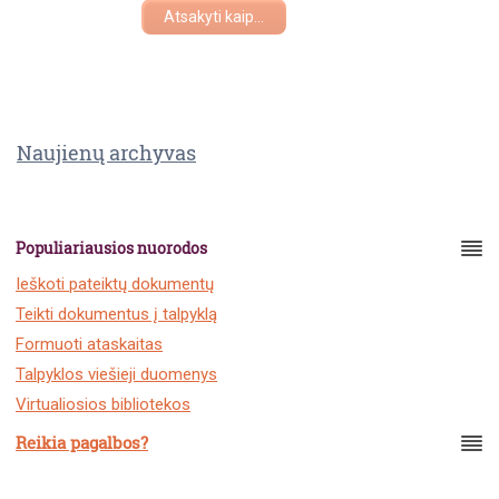
Atsakyti kaip...
Naujienų archyvas
Populiariausios nuorodos
Ieškoti pateiktų dokumentų
Teikti dokumentus į talpyklą
Formuoti ataskaitas
Talpyklos viešieji duomenys
Virtualiosios bibliotekos
Reikia pagalbos?