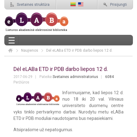
Svetainės struktūra
Prisijungti
Naujienos
Elaba
Dėl eLABa ETD ir PDB darbo liepos 12 d.
Dėl eLABa ETD ir PDB darbo liepos 12 
Dėl eLABa ETD ir PDB darbo liepos 12 d.
2017-06-29
Pateikė
Svetainės administratorius
6084
Peržiūros
Informuojame, kad liepos 12 d.
nuo 18 iki 20 val. Vilniaus
universiteto duomenų centre
vyks tinklo pertvarkymo darbai. Nurodytu metu eLABa
ETD ir PDB moduliai naudotojams bus nepasiekiami.
Atsiprašome už nepatogumus.