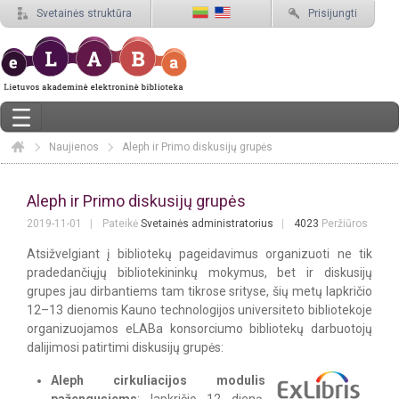
Svetainės struktūra
Prisijungti
Naujienos
Elaba
Aleph ir Primo diskusijų grupės
Aleph ir Primo diskusijų grupės
Aleph ir Primo diskusijų grupės
2019-11-01
Pateikė
Svetainės administratorius
4023
Peržiūros
Atsižvelgiant į bibliotekų pageidavimus organizuoti ne tik
pradedančiųjų bibliotekininkų mokymus, bet ir diskusijų
grupes jau dirbantiems tam tikrose srityse, šių metų lapkričio
12–13 dienomis Kauno technologijos universiteto bibliotekoje
organizuojamos eLABa konsorciumo bibliotekų darbuotojų
dalijimosi patirtimi diskusijų grupės:
Aleph cirkuliacijos modulis