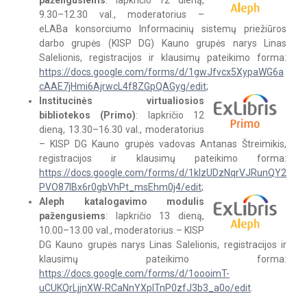
pažengusiems
: lapkričio 12 dieną,
9.30–12.30 val., moderatorius –
eLABa konsorciumo Informacinių sistemų priežiūros
darbo grupės (KISP DG) Kauno grupės narys Linas
Salelionis, registracijos ir klausimų pateikimo forma:
https://docs.google.com/forms/d/1gwJfvcx5XypaWG6a
cAAE7jHmi6AjrwcL4f8ZGpQAGyg/edit
;
Institucinės virtualiosios
bibliotekos (Primo)
: lapkričio 12
dieną, 13.30–16.30 val., moderatorius
– KISP DG Kauno grupės vadovas Antanas Štreimikis,
registracijos ir klausimų pateikimo forma:
https://docs.google.com/forms/d/1kIzUDzNqrVJRunQY2
PVO87lBx6r0gbVhPt_msEhm0j4/edit
;
Aleph katalogavimo modulis
pažengusiems
: lapkričio 13 dieną,
10.00–13.00 val., moderatorius – KISP
DG Kauno grupės narys Linas Salelionis, registracijos ir
klausimų pateikimo forma:
https://docs.google.com/forms/d/1oooimT-
uCUKQrLjjnXW-RCaNnYXplTnP0zfJ3b3_a0o/edit
.