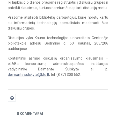
Iki lapkričio 5 dienos prašome registruotis į diskusijų grupes ir
pateikti klausimus, kuriuos norėtumėte aptarti diskusijų metu.
Prašome atsiliepti bibliotekų darbuotojus, kurie norėtų kartu
su informacinių technologijų specialistais moderuoti šias
diskusijų grupes.
Diskusijos vyks Kauno technologijos universiteto Centrinėje
bibliotekoje adresu Gedimino g. 50, Kaunas, 203/206
auditorijose.
Kontaktinis asmuo diskusijų organizavimo klausimais –
eLABa konsorciumą administruojančios institucijos
vadybininkė Deimantė Šulskytė, el. p.
deimante.sulskyte@ktu.lt
, tel. (8 37) 300 652.
Naujienos
0 KOMENTARAI