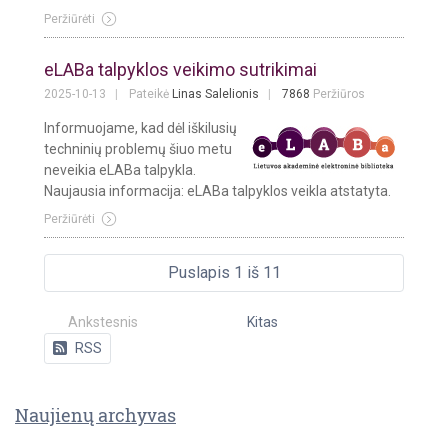
Peržiūrėti
eLABa talpyklos veikimo sutrikimai
2025-10-13
Pateikė
Linas Salelionis
7868
Peržiūros
Informuojame, kad dėl iškilusių
techninių problemų šiuo metu
neveikia eLABa talpykla.
Naujausia informacija: eLABa talpyklos veikla atstatyta.
Peržiūrėti
Puslapis 1 iš 11
Ankstesnis
Kitas
RSS
Naujienų archyvas