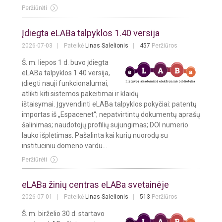
Peržiūrėti
Įdiegta eLABa talpyklos 1.40 versija
2026-07-03
Pateikė
Linas Salelionis
457
Peržiūros
Š. m. liepos 1 d. buvo įdiegta
eLABa talpyklos 1.40 versija,
įdiegti nauji funkcionalumai,
atlikti kiti sistemos pakeitimai ir klaidų
ištaisymai. Įgyvendinti eLABa talpyklos pokyčiai: patentų
importas iš „Espacenet“; nepatvirtintų dokumentų aprašų
šalinimas; naudotojų profilių sujungimas; DOI numerio
lauko išplėtimas. Pašalinta kai kurių nuorodų su
instituciniu domeno vardu...
Peržiūrėti
eLABa žinių centras eLABa svetainėje
2026-07-01
Pateikė
Linas Salelionis
513
Peržiūros
Š. m. birželio 30 d. startavo