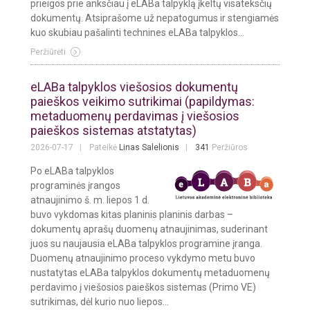
prieigos prie anksčiau į eLABa talpyklą įkeltų visateksčių
dokumentų. Atsiprašome už nepatogumus ir stengiamės
kuo skubiau pašalinti technines eLABa talpyklos...
Peržiūrėti
eLABa talpyklos viešosios dokumentų
paieškos veikimo sutrikimai (papildymas:
metaduomenų perdavimas į viešosios
paieškos sistemas atstatytas)
2026-07-17
Pateikė
Linas Salelionis
341
Peržiūros
Po eLABa talpyklos
programinės įrangos
atnaujinimo š. m. liepos 1 d.
buvo vykdomas kitas planinis planinis darbas –
dokumentų aprašų duomenų atnaujinimas, suderinant
juos su naujausia eLABa talpyklos programine įranga.
Duomenų atnaujinimo proceso vykdymo metu buvo
nustatytas eLABa talpyklos dokumentų metaduomenų
perdavimo į viešosios paieškos sistemas (Primo VE)
sutrikimas, dėl kurio nuo liepos...