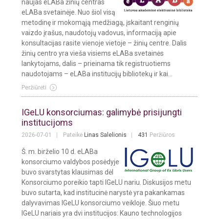
naujas eLABa žinių centras
eLABa svetainėje. Nuo šiol visą
metodinę ir mokomąją medžiagą, įskaitant renginių
vaizdo įrašus, naudotojų vadovus, informaciją apie
konsultacijas rasite vienoje vietoje – žinių centre. Dalis
žinių centro yra vieša visiems eLABa svetainės
lankytojams, dalis – prieinama tik registruotiems
naudotojams – eLABa institucijų bibliotekų ir kai...
Peržiūrėti
IGeLU konsorciumas: galimybė prisijungti
institucijoms
2026-07-01
Pateikė
Linas Salelionis
431
Peržiūros
Š. m. birželio 10 d. eLABa
konsorciumo valdybos posėdyje
buvo svarstytas klausimas dėl
Konsorciumo poreikio tapti IGeLU nariu. Diskusijos metu
buvo sutarta, kad institucinė narystė yra pakankamas
dalyvavimas IGeLU konsorciumo veikloje. Šiuo metu
IGeLU nariais yra dvi institucijos: Kauno technologijos