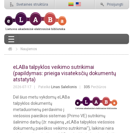
Svetainės struktūra
Prisijungti
Naujienos
Elaba
Naujienos
eLABa talpyklos veikimo sutrikimai
(papildymas: prieiga visateksčių dokumentų
atstatyta)
2026-07-17
Pateikė
Linas Salelionis
335
Peržiūros
Dėl šiuo metu vykdomų eLABa
talpyklos dokumentų
metaduomenų perdavimo į
viešosios paieškos sistemas (Primo VE) sutrikimų
šalinimo darbų (žr. naujieną „eLABa talpyklos viešosios
dokumentų paieškos veikimo sutrikimai"), laikinai nėra