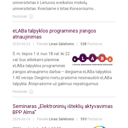
universitetas ir Lietuvos sveikatos mokslų
universitetas. Kviečiame ir kitas Konsorciumo...
Peržiūrėti
eLABa talpyklos programinės įrangos
atnaujinimas
2026-06-23
Pateikė
Linas Salelionis
538
Peržiūros
Š. m. liepos 1 d. nuo 18 val. iki 22
val. bus atliekami planiniai
eLABa talpyklos programinės
įrangos atnaujinimo darbai – diegiama eLABa talpyklos
1.40 versija. Diegimo metu prašome nesinaudoti eLABa
talpykla. Atsiprašome už galimus nepatogumus.
Peržiūrėti
Seminaras „Elektroninių išteklių aktyvavimas
BPP Alma“
2026-06-16
Pateikė
Linas Salelionis
593
Peržiūros