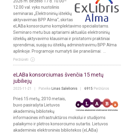
2026 m. birželio 17 d. 10.00–
12.00 val. vyks nuotolinis
seminaras „Elektroninių išteklių
aktyvavimas BPP Alma“, skirtas
eLABa konsorciumo komplektavimo specialistams.
Seminaro metu bus aptariami aktualūs elektroninių
išteklių aktyvavimo klausimai ir pristatomi praktiniai
sprendimai, susiję su išteklių administravimu BPP Alma
aplinkoje. Programoje numatyti šie pranešimai: ...
Peržiūrėti
eLABa konsorciumas švenčia 15 metų
jubiliejų
2025-11-21
Pateikė
Linas Salelionis
6915
Peržiūros
Prieš 15 metų, 2010 metais,
buvo pasirašyta Lietuvos
akademinių bibliotekų
informacinės infrastruktūros mokslui ir studijoms
palaikymo ir plėtros konsorciumo sutartis. Lietuvos
akademinės elektroninės bibliotekos (eLABa)