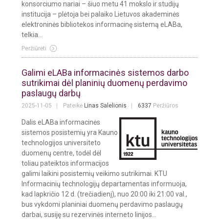
konsorciumo nariai – šiuo metu 41 mokslo ir studijų
institucija – plėtoja bei palaiko Lietuvos akademinės
elektroninės bibliotekos informacinę sistemą eLABa,
telkia...
Peržiūrėti
Galimi eLABa informacinės sistemos darbo
sutrikimai dėl planinių duomenų perdavimo
paslaugų darbų
2025-11-05
Pateikė
Linas Salelionis
6337
Peržiūros
Dalis eLABa informacinės
sistemos posistemių yra Kauno
technologijos universiteto
duomenų centre, todėl dėl
toliau pateiktos informacijos
galimi laikini posistemių veikimo sutrikimai. KTU
Informacinių technologijų departamentas informuoja,
kad lapkričio 12 d. (trečiadienį), nuo 20:00 iki 21:00 val.,
bus vykdomi planiniai duomenų perdavimo paslaugų
darbai, susiję su rezervinės interneto linijos...