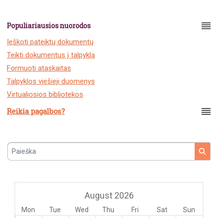
Populiariausios nuorodos
Ieškoti pateiktų dokumentų
Teikti dokumentus į talpyklą
Formuoti ataskaitas
Talpyklos viešieji duomenys
Virtualiosios bibliotekos
Reikia pagalbos?
Paieška
August 2026
Mon
Tue
Wed
Thu
Fri
Sat
Sun