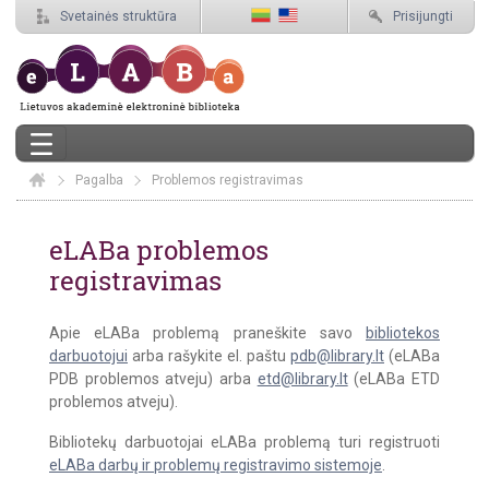
Svetainės struktūra
Prisijungti
Pagalba
Elaba
Problemos registravimas
Problemos registravimas
eLABa problemos
registravimas
Apie eLABa problemą praneškite savo
bibliotekos
darbuotojui
arba rašykite el. paštu
pdb@library.lt
(eLABa
PDB problemos atveju) arba
etd@library.lt
(eLABa ETD
problemos atveju).
Bibliotekų darbuotojai eLABa problemą turi registruoti
eLABa darbų ir problemų registravimo sistemoje
.