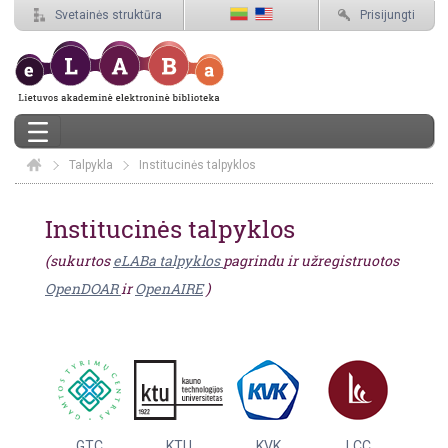
Svetainės struktūra
Prisijungti
Talpykla
Elaba
Institucinės talpyklos
Institucinės talpyklos
Institucinės talpyklos
(sukurtos
eLABa talpyklos
pagrindu ir užregistruotos
OpenDOAR
ir
OpenAIRE
)
GTC
KTU
KVK
LCC