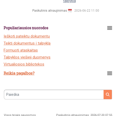
talpykla
Paskutinis atnaujinimas
2026-06-22 11:00
Populiariausios nuorodos
Ieškoti pateiktų dokumentų
Teikti dokumentus į talpyklą
Formuoti ataskaitas
Talpyklos viešieji duomenys
Virtualiosios bibliotekos
Reikia pagalbos?
Paieška
Visos teisės saugomos
Paskutinis atnaujinimas: 2026-07-20 07:55