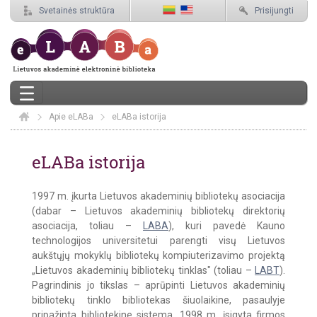
Svetainės struktūra
Prisijungti
Apie eLABa
Elaba
eLABa istorija
eLABa istorija
eLABa istorija
1997 m. įkurta Lietuvos akademinių bibliotekų asociacija
(dabar – Lietuvos akademinių bibliotekų direktorių
asociacija, toliau –
LABA
), kuri pavedė Kauno
technologijos universitetui parengti visų Lietuvos
aukštųjų mokyklų bibliotekų kompiuterizavimo projektą
„Lietuvos akademinių bibliotekų tinklas" (toliau –
LABT
).
Pagrindinis jo tikslas – aprūpinti Lietuvos akademinių
bibliotekų tinklo bibliotekas šiuolaikine, pasaulyje
pripažinta bibliotekine sistema. 1998 m. įsigyta firmos