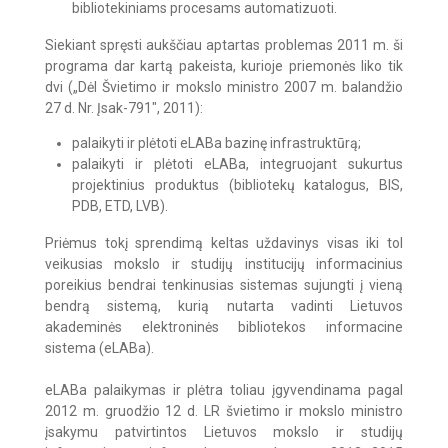
bibliotekiniams procesams automatizuoti.
Siekiant spręsti aukščiau aptartas problemas 2011 m. ši
programa dar kartą pakeista, kurioje priemonės liko tik
dvi („Dėl Švietimo ir mokslo ministro 2007 m. balandžio
27 d. Nr. Įsak-791", 2011):
palaikyti ir plėtoti eLABa bazinę infrastruktūrą;
palaikyti ir plėtoti eLABa, integruojant sukurtus
projektinius produktus (bibliotekų katalogus, BIS,
PDB, ETD, LVB).
Priėmus tokį sprendimą keltas uždavinys visas iki tol
veikusias mokslo ir studijų institucijų informacinius
poreikius bendrai tenkinusias sistemas sujungti į vieną
bendrą sistemą, kurią nutarta vadinti Lietuvos
akademinės elektroninės bibliotekos informacine
sistema (eLABa).
eLABa palaikymas ir plėtra toliau įgyvendinama pagal
2012 m. gruodžio 12 d. LR švietimo ir mokslo ministro
įsakymu patvirtintos Lietuvos mokslo ir studijų