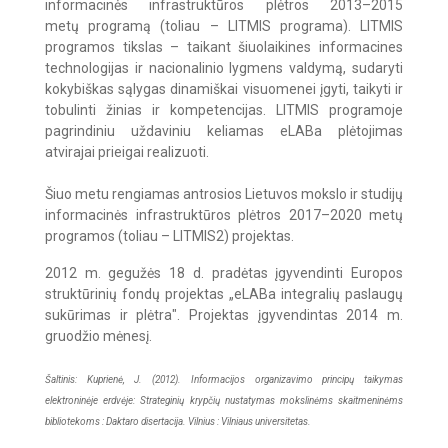
informacinės infrastruktūros plėtros 2013–2015
metų
programą (toliau – LITMIS programa). LITMIS
programos tikslas – taikant šiuolaikines informacines
technologijas ir nacionalinio lygmens valdymą, sudaryti
kokybiškas sąlygas dinamiškai visuomenei įgyti, taikyti ir
tobulinti žinias ir kompetencijas. LITMIS programoje
pagrindiniu uždaviniu keliamas eLABa plėtojimas
atvirajai prieigai realizuoti.
Šiuo metu rengiamas antrosios Lietuvos mokslo ir studijų
informacinės infrastruktūros plėtros 2017–2020 metų
programos (toliau – LITMIS2) projektas.
2012 m. gegužės 18 d. pradėtas įgyvendinti Europos
struktūrinių fondų projektas „eLABa integralių paslaugų
sukūrimas ir plėtra". Projektas įgyvendintas 2014 m.
gruodžio mėnesį.
Šaltinis: Kuprienė, J. (2012). Informacijos organizavimo principų taikymas
elektroninėje erdvėje: Strateginių krypčių nustatymas mokslinėms skaitmeninėms
bibliotekoms : Daktaro disertacija. Vilnius : Vilniaus universitetas.