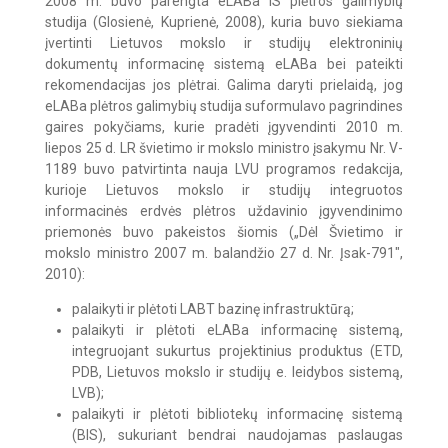
2008 m. buvo parengta eLABa IS plėtros galimybių
studija (Glosienė, Kuprienė, 2008), kuria buvo siekiama
įvertinti Lietuvos mokslo ir studijų elektroninių
dokumentų informacinę sistemą eLABa bei pateikti
rekomendacijas jos plėtrai. Galima daryti prielaidą, jog
eLABa plėtros galimybių studija suformulavo pagrindines
gaires pokyčiams, kurie pradėti įgyvendinti 2010 m.
liepos 25 d. LR švietimo ir mokslo ministro įsakymu Nr. V-
1189 buvo patvirtinta nauja LVU programos redakcija,
kurioje Lietuvos mokslo ir studijų integruotos
informacinės erdvės plėtros uždavinio įgyvendinimo
priemonės buvo pakeistos šiomis („Dėl Švietimo ir
mokslo ministro 2007 m. balandžio 27 d. Nr. Įsak-791",
2010):
palaikyti ir plėtoti LABT bazinę infrastruktūrą;
palaikyti ir plėtoti eLABa informacinę sistemą,
integruojant sukurtus projektinius produktus (ETD,
PDB, Lietuvos mokslo ir studijų e. leidybos sistemą,
LVB);
palaikyti ir plėtoti bibliotekų informacinę sistemą
(BIS), sukuriant bendrai naudojamas paslaugas