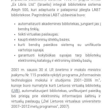
„Ex Libris Ltd." (Izraelis) integrali bibliotekinė sistema
Aleph 500, kuri adaptuota ir palaipsniui įdiegta LABT
bibliotekose.
Pagrindiniai LABT uždaviniai buvo:
automatizuoti akademines bibliotekas, jungiant jas į
bendrą tinklą;
teikti virtualias paslaugas;
kaupti elektroninių išteklių bazes;
kurti bendrą paieškos sistemą su unifikuota
vartotojo sąsaja;
garantuoti kokybiškas sąsajas tarp bibliotekų
elektroninių katalogų ir ektroninių išteklių bazių.
2001 m. sausio 30 d. LR švietimo ir mokslo ministro
įsakymu Nr. 115 pradėta vykdyti programa „Informacinės
technologijos mokslui ir studijoms 2001–2006 m.",
kurioje buvo numatyta kurti Lietuvos virtualią biblioteką
(
LVB
), automatizuojant bibliotekas, unifikuojant paiešką
bei prieigą prie elektroninių informacijos šaltinių ir
virtualių paslaugų („Dėl Lietuvos virtualaus universiteto
2007–2012 metų programos", 2007).