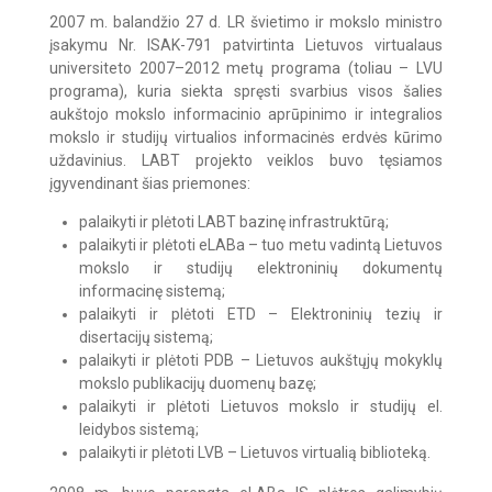
2007 m. balandžio 27 d. LR švietimo ir mokslo ministro
įsakymu Nr. ISAK-791 patvirtinta Lietuvos virtualaus
universiteto 2007–2012 metų programa (toliau – LVU
programa), kuria siekta spręsti svarbius visos šalies
aukštojo mokslo informacinio aprūpinimo ir integralios
mokslo ir studijų virtualios informacinės erdvės kūrimo
uždavinius. LABT projekto veiklos buvo tęsiamos
įgyvendinant šias priemones:
palaikyti ir plėtoti LABT bazinę infrastruktūrą;
palaikyti ir plėtoti eLABa – tuo metu vadintą Lietuvos
mokslo ir studijų elektroninių dokumentų
informacinę sistemą;
palaikyti ir plėtoti ETD – Elektroninių tezių ir
disertacijų sistemą;
palaikyti ir plėtoti PDB – Lietuvos aukštųjų mokyklų
mokslo publikacijų duomenų bazę;
palaikyti ir plėtoti Lietuvos mokslo ir studijų el.
leidybos sistemą;
palaikyti ir plėtoti LVB – Lietuvos virtualią biblioteką.