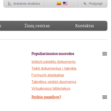
Svetainės struktūra
Prisijungti
s
Žinių centras
Kontaktai
Populiariausios nuorodos
Ieškoti pateiktų dokumentų
Teikti dokumentus į talpyklą
Formuoti ataskaitas
Talpyklos viešieji duomenys
Virtualiosios bibliotekos
Reikia pagalbos?