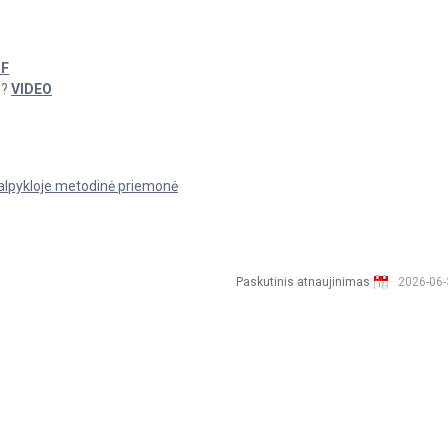
F
ą?
VIDEO
alpykloje metodinė priemonė
Paskutinis atnaujinimas
2026-06-