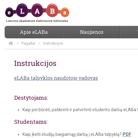
Apie eLABa
Naujienos
Pagalba
Elaba
Instrukcijos
Instrukcijos
Instrukcijos
eLABa talpyklos naudotojo vadovas
Dėstytojams:
Kaip peržiūrėti, patikrinti ir patvirtinti studento darbą eLABa
Studentams
:
Kaip įkelti studijų baigiamąjį darbą į eLABa talpyklą?
PDF