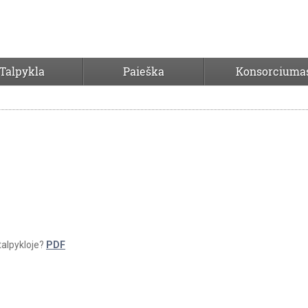
Talpykla
Paieška
Konsorciuma
 talpykloje?
PDF