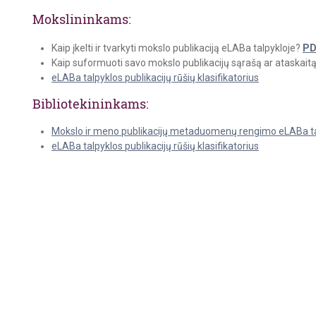
Mokslininkams
:
Kaip įkelti ir tvarkyti mokslo publikaciją eLABa talpykloje?
PD
Kaip suformuoti savo mokslo publikacijų sąrašą ar ataskait
eLABa talpyklos publikacijų rūšių klasifikatorius
Bibliotekininkams:
Mokslo ir meno publikacijų metaduomenų rengimo eLABa t
eLABa talpyklos publikacijų rūšių klasifikatorius