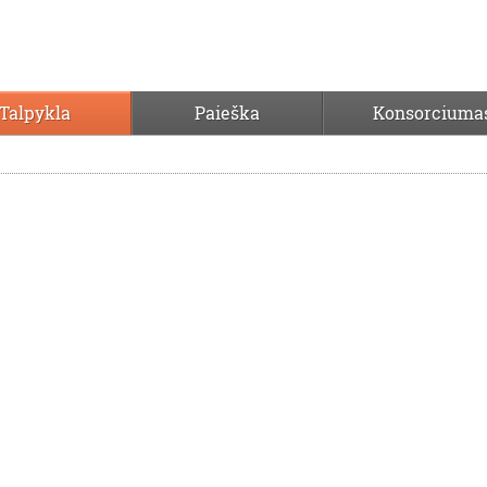
Talpykla
Paieška
Konsorciuma