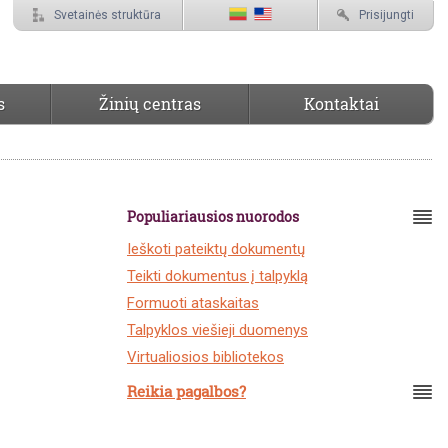
Svetainės struktūra
Prisijungti
s
Žinių centras
Kontaktai
Populiariausios nuorodos
Ieškoti pateiktų dokumentų
Teikti dokumentus į talpyklą
Formuoti ataskaitas
Talpyklos viešieji duomenys
Virtualiosios bibliotekos
Reikia pagalbos?