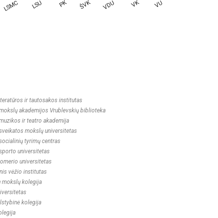
iteratūros ir tautosakos institutas
mokslų akademijos Vrublevskių biblioteka
muzikos ir teatro akademija
sveikatos mokslų universitetas
 socialinių tyrimų centras
sporto universitetas
omerio universitetas
nis vėžio institutas
ų mokslų kolegija
niversitetas
alstybinė kolegija
legija