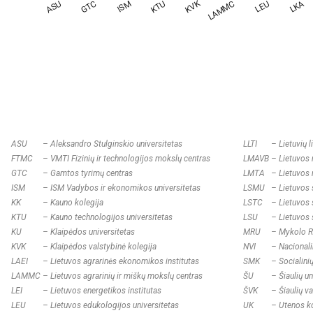
ASU
–
Aleksandro Stulginskio universitetas
LLTI
–
Lietuvių l
FTMC
–
VMTI Fizinių ir technologijos mokslų centras
LMAVB
–
Lietuvos 
GTC
–
Gamtos tyrimų centras
LMTA
–
Lietuvos 
ISM
–
ISM Vadybos ir ekonomikos universitetas
LSMU
–
Lietuvos 
KK
–
Kauno kolegija
LSTC
–
Lietuvos
KTU
–
Kauno technologijos universitetas
LSU
–
Lietuvos 
KU
–
Klaipėdos universitetas
MRU
–
Mykolo R
KVK
–
Klaipėdos valstybinė kolegija
NVI
–
Nacionali
LAEI
–
Lietuvos agrarinės ekonomikos institutas
SMK
–
Socialini
LAMMC
–
Lietuvos agrarinių ir miškų mokslų centras
ŠU
–
Šiaulių u
LEI
–
Lietuvos energetikos institutas
ŠVK
–
Šiaulių v
LEU
–
Lietuvos edukologijos universitetas
UK
–
Utenos ko