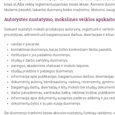
kitais eLABa veiklą reglamentuojančiais teisės aktais. Asmens duomen
tikslams pasiekti, laikantis duomenų kiekio mažinimo, tikslumo, saug
Autorystės nustatymo, mokslinės veiklos apskaito
Siekiant nustatyti mokslo produkcijos autorystę, registruoti ir vertint
procedūras, administruoti baigiamuosius darbus, disertacijas ir kitu
vardas ir pavardė;
kontaktiniai duomenys, kai jie būtini konkrečiam tikslui pasiekti;
institucijos ir jos padalinio duomenys;
studijų ir darbo santykių duomenys;
pareigos, akademinis statusas ir mokslo laipsnis;
studijų pradžios ir pabaigos duomenys;
informacija apie publikacijas, baigiamuosius darbus, disertacijas
dokumentų autorių, bendraautorių, vadovų, recenzentų, gynimo 
baigiamųjų darbų, disertacijų ir kitų mokslo bei studijų dokum
darbo pavadinimas, santrauka, kalba, raktiniai žodžiai, publikavim
informacija apie dokumentų sutapties patikros atlikimą ir jos rez
dokumentų bylos ir su jais susiję duomenys.
Šie duomenys tvarkomi teisės aktuose nustatytų funkcijų vykdymo, vi