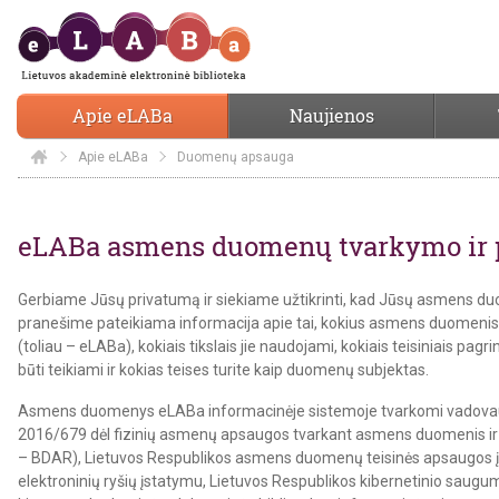
Apie eLABa
Naujienos
Apie eLABa
Elaba
Duomenų apsauga
Duomenų apsauga
eLABa asmens duomenų tvarkymo ir 
Gerbiame Jūsų privatumą ir siekiame užtikrinti, kad Jūsų asmens duom
pranešime pateikiama informacija apie tai, kokius asmens duomenis
(toliau – eLABa), kokiais tikslais jie naudojami, kokiais teisiniais pa
būti teikiami ir kokias teises turite kaip duomenų subjektas.
Asmens duomenys eLABa informacinėje sistemoje tvarkomi vadovauja
2016/679 dėl fizinių asmenų apsaugos tvarkant asmens duomenis ir
– BDAR), Lietuvos Respublikos asmens duomenų teisinės apsaugos įst
elektroninių ryšių įstatymu, Lietuvos Respublikos kibernetinio saugu