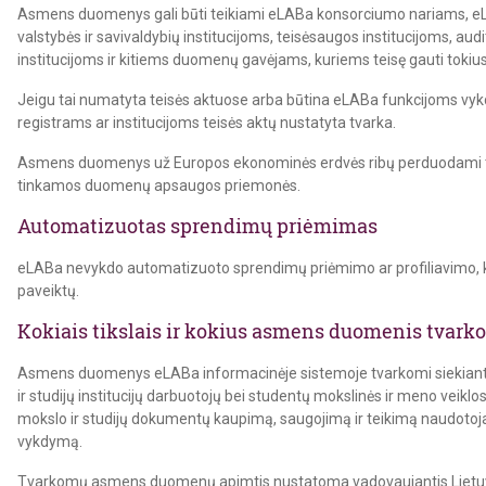
Asmens duomenys gali būti teikiami eLABa konsorciumo nariams, eLA
valstybės ir savivaldybių institucijoms, teisėsaugos institucijoms, 
institucijoms ir kitiems duomenų gavėjams, kuriems teisę gauti tokius
Jeigu tai numatyta teisės aktuose arba būtina eLABa funkcijoms v
registrams ar institucijoms teisės aktų nustatyta tvarka.
Asmens duomenys už Europos ekonominės erdvės ribų perduodami tik t
tinkamos duomenų apsaugos priemonės.
Automatizuotas sprendimų priėmimas
eLABa nevykdo automatizuoto sprendimų priėmimo ar profiliavimo, k
paveiktų.
Kokiais tikslais ir kokius asmens duomenis tvark
Asmens duomenys eLABa informacinėje sistemoje tvarkomi siekiant u
ir studijų institucijų darbuotojų bei studentų mokslinės ir meno veikl
mokslo ir studijų dokumentų kaupimą, saugojimą ir teikimą naudotoja
vykdymą.
Tvarkomų asmens duomenų apimtis nustatoma vadovaujantis Lietuvos