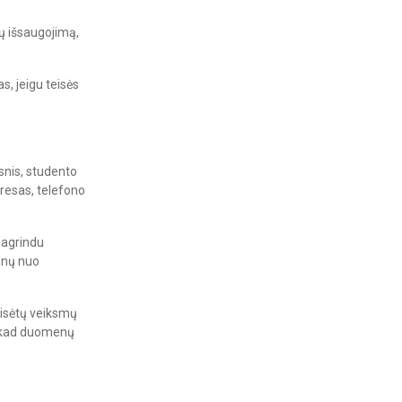
nų išsaugojimą,
, jeigu teisės
snis, studento
resas, telefono
pagrindu
enų nuo
eisėtų veiksmų
, kad duomenų