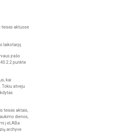
 teisės aktuose
 laikotarpį.
vaus įrašo
 40.2.2 punkte
s, kai
 Tokiu atveju
ykdytas
s teisės aktais,
raukimo dienos,
ami į eLABa
zių archyve