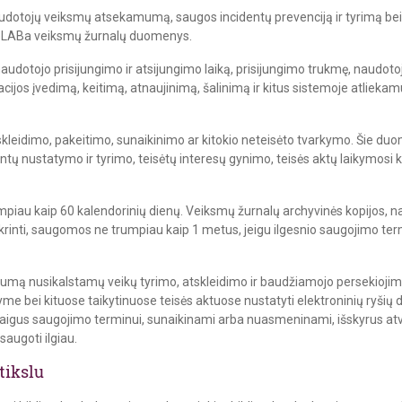
udotojų veiksmų atsekamumą, saugos incidentų prevenciją ir tyrimą bei
i eLABa veiksmų žurnalų duomenys.
udotojo prisijungimo ir atsijungimo laiką, prisijungimo trukmę, naudoto
macijos įvedimą, keitimą, atnaujinimą, šalinimą ir kitus sistemoje atlieka
idimo, pakeitimo, sunaikinimo ar kitokio neteisėto tvarkymo. Šie duom
 nustatymo ir tyrimo, teisėtų interesų gynimo, teisės aktų laikymosi ko
iau kaip 60 kalendorinių dienų. Veiksmų žurnalų archyvinės kopijos, 
krinti, saugomos ne trumpiau kaip 1 metus, jeigu ilgesnio saugojimo te
umą nusikalstamų veikų tyrimo, atskleidimo ir baudžiamojo persekiojimo 
tyme bei kituose taikytinuose teisės aktuose nustatyti elektroninių ryši
baigus saugojimo terminui, sunaikinami arba nuasmeninami, išskyrus atv
augoti ilgiau.
tikslu