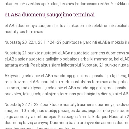
akademinės veiklos apskaitos, teisinės įrodomosios reikšmės užtikrini
eLABa duomenų saugojimo terminai
eLABa duomenys saugomi Lietuvos akademinės elektroninės bibliotek
nustatytais terminais.
Nuostatų 20, 22.1, 23.1 ir 24–29 punktuose įvardinti eLABa mokslo ir
Nuostatų 21 punkte nustatyti eLABa naudotojo asmens duomenys saug
eLABa apie naudotoją galiojimo pabaigos arba iki momento, kol eLAB
aptartą atvejį. Pasibaigus šiam laikotarpiui Nuostatų 21 punkte nu
Aktyvaus įrašo apie eLABa naudotoją galiojimas pasibaigia tą dieną, 
registravimo eLABa naudotoju metu nustatytas terminas arba paties 
laikoma, kad aktyvaus įrašo apie eLABa naudotoją galiojimas pasibai
prievoles, tokių įrašų galiojimo terminas pasibaigia tą dieną, kai eLA
Nuostatų 22.2 ir 23.2 punktuose nustatyti asmens duomenys, vadovaujan
saugomi 10 metų nuo studijų pabaigos datos, jeigu asmuo yra studen
jeigu asmuo yra darbuotojas. Pasibaigus šiam laikotarpiui Nuostatų 
duomenų bazių archyvą. Duomenų bazių archyve šie asmens duomen
esantys asmens duomenys sunaikinami.