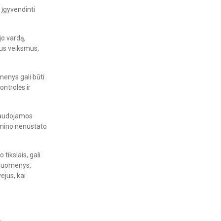
 įgyvendinti
jo vardą,
mus veiksmus,
enys gali būti
ntrolės ir
naudojamos
rmino nenustato
tikslais, gali
ų duomenys.
ejus, kai