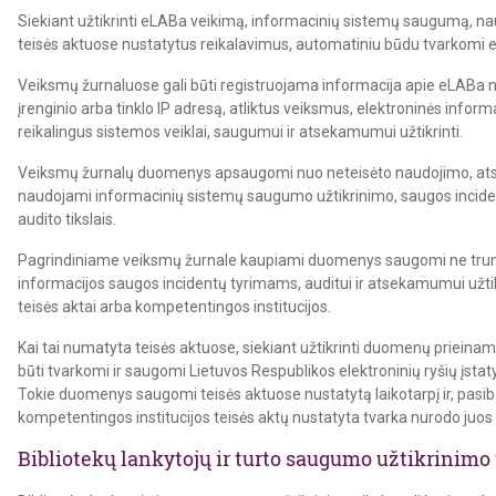
Siekiant užtikrinti eLABa veikimą, informacinių sistemų saugumą, na
teisės aktuose nustatytus reikalavimus, automatiniu būdu tvarkom
Veiksmų žurnaluose gali būti registruojama informacija apie eLABa na
įrenginio arba tinklo IP adresą, atliktus veiksmus, elektroninės infor
reikalingus sistemos veiklai, saugumui ir atsekamumui užtikrinti.
Veiksmų žurnalų duomenys apsaugomi nuo neteisėto naudojimo, atskle
naudojami informacinių sistemų saugumo užtikrinimo, saugos incidentų
audito tikslais.
Pagrindiniame veiksmų žurnale kaupiami duomenys saugomi ne trump
informacijos saugos incidentų tyrimams, auditui ir atsekamumui užti
teisės aktai arba kompetentingos institucijos.
Kai tai numatyta teisės aktuose, siekiant užtikrinti duomenų prieinam
būti tvarkomi ir saugomi Lietuvos Respublikos elektroninių ryšių įsta
Tokie duomenys saugomi teisės aktuose nustatytą laikotarpį ir, pasi
kompetentingos institucijos teisės aktų nustatyta tvarka nurodo juos s
Bibliotekų lankytojų ir turto saugumo užtikrinimo 