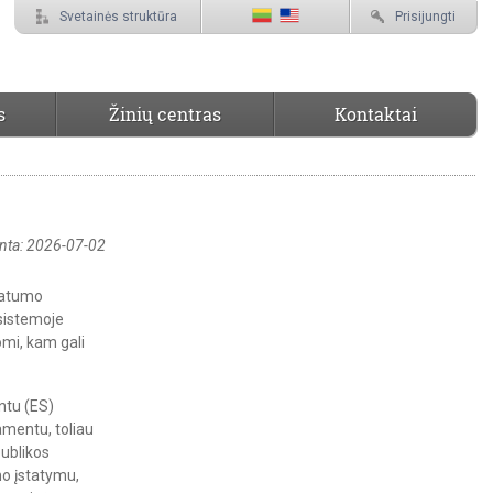
Svetainės struktūra
Prisijungti
s
Žinių centras
Kontaktai
inta: 2026-07-02
ivatumo
sistemoje
omi, kam gali
ntu (ES)
mentu, toliau
ublikos
mo įstatymu,