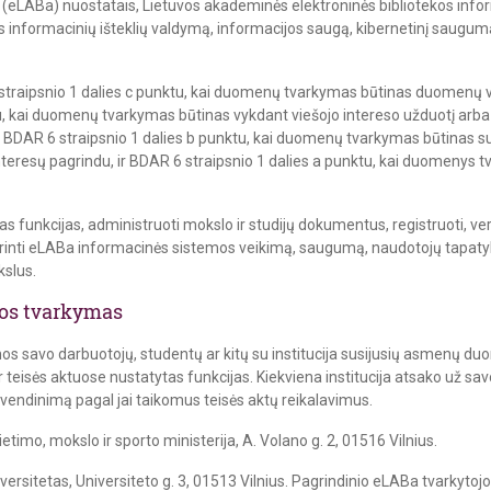
 (eLABa) nuostatais, Lietuvos akademinės elektroninės bibliotekos inf
s informacinių išteklių valdymą, informacijos saugą, kibernetinį saugu
aipsnio 1 dalies c punktu, kai duomenų tvarkymas būtinas duomenų v
nktu, kai duomenų tvarkymas būtinas vykdant viešojo intereso užduotį ar
a, BDAR 6 straipsnio 1 dalies b punktu, kai duomenų tvarkymas būtinas sut
nteresų pagrindu, ir BDAR 6 straipsnio 1 dalies a punktu, kai duomenys 
unkcijas, administruoti mokslo ir studijų dokumentus, registruoti, verti
žtikrinti eLABa informacinės sistemos veikimą, saugumą, naudotojų tapa
slus.
mos tvarkymas
mos savo darbuotojų, studentų ar kitų su institucija susijusių asmenų 
 teisės aktuose nustatytas funkcijas. Kiekviena institucija atsako už s
endinimą pagal jai taikomus teisės aktų reikalavimus.
imo, mokslo ir sporto ministerija, A. Volano g. 2, 01516 Vilnius.
ersitetas, Universiteto g. 3, 01513 Vilnius. Pagrindinio eLABa tvarkytojo