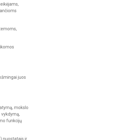
teikėjams,
kdančioms
istemoms,
aikomos
kšmingai juos
tatymą, mokslo
rų vykdymą,
mo funkcijų
nuostatais ir