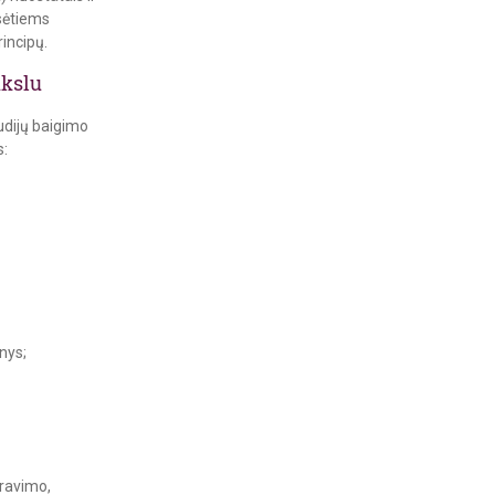
isėtiems
incipų.
ikslu
tudijų baigimo
s:
enys;
travimo,