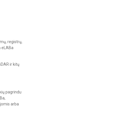
mų, registrų,
na eLABa
AR ir kitų
kių pagrindu
Ba,
ijomis arba