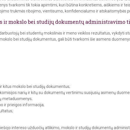
ys tvarkomi tik tokia apimtimi, kuri būtina konkretiems, aiškiems ir te
ojimo trukmės ribojimo, vientisumo, konfidencialumo ir atskaitomybės pr
s ir mokslo bei studijų dokumentų administravimo t
i darbuotojų bei studentų mokslinės ir meno veiklos rezultatus, vykdyti s
s mokslo bei studijų dokumentus, gali būti tvarkomi šie asmens duomeny
 ir kitus mokslo bei studijų dokumentus;
komisijos narių ir kitų su dokumentų vertinimu susijusių asmenų duom
entų metaduomenys;
o ir prieigos informacija;
ultatus;
ešojo intereso užduočių atlikimo, mokslo ir studijų dokumentų adminis