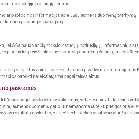
acinių technologijų paslaugų centras.
inimo ar papildomos informacijos apie Jūsų asmens duomenų tvarkymą
kirtą duomenų apsaugos pareigūną.
eLABa naudojančių mokslo ir studijų institucijų, jų informacinių siste
taip pat iš kitų teisės aktuose nustatytų duomenų šaltinių, kai tai būti
duomenų subjektas apie jo asmens duomenų tvarkymą informuojamas BD
formacijos pateikti nereikalaujama pagal teisės aktus.
kimo pasekmės
tinas pagal teisės aktų reikalavimus, sutartinių ar kitų teisinių santy
būtinų asmens duomenų, gali būti neįmanoma suteikti prieigos prie eLA
veiklos rezultatų apskaitos, naudotis bibliotekos ar kitomis eLABa funkc