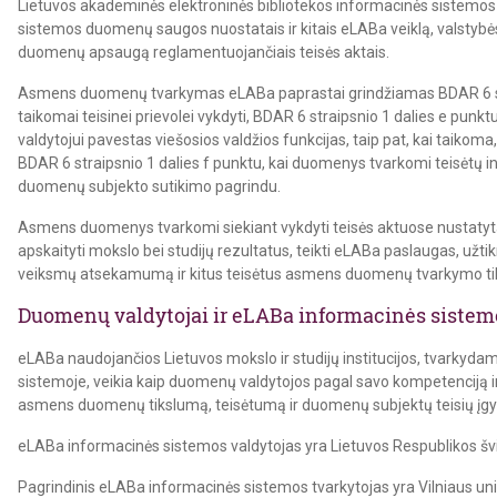
Lietuvos akademinės elektroninės bibliotekos informacinės sistemos
sistemos duomenų saugos nuostatais ir kitais eLABa veiklą, valstybė
duomenų apsaugą reglamentuojančiais teisės aktais.
Asmens duomenų tvarkymas eLABa paprastai grindžiamas BDAR 6 str
taikomai teisinei prievolei vykdyti, BDAR 6 straipsnio 1 dalies e pu
valdytojui pavestas viešosios valdžios funkcijas, taip pat, kai taikom
BDAR 6 straipsnio 1 dalies f punktu, kai duomenys tvarkomi teisėtų i
duomenų subjekto sutikimo pagrindu.
Asmens duomenys tvarkomi siekiant vykdyti teisės aktuose nustatytas f
apskaityti mokslo bei studijų rezultatus, teikti eLABa paslaugas, u
veiksmų atsekamumą ir kitus teisėtus asmens duomenų tvarkymo tik
Duomenų valdytojai ir eLABa informacinės siste
eLABa naudojančios Lietuvos mokslo ir studijų institucijos, tvarkyda
sistemoje, veikia kaip duomenų valdytojos pagal savo kompetenciją ir
asmens duomenų tikslumą, teisėtumą ir duomenų subjektų teisių įgyv
eLABa informacinės sistemos valdytojas yra Lietuvos Respublikos šviet
Pagrindinis eLABa informacinės sistemos tvarkytojas yra Vilniaus univ