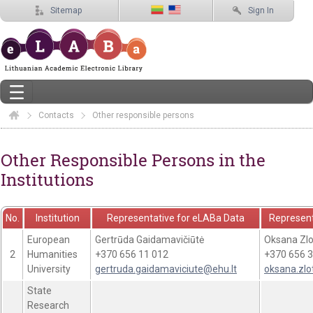
Sitemap
Sign In
Contacts
Elaba
Other responsible persons
Other responsible persons
Other Responsible Persons in the
Institutions
No.
Institution
Representative for eLABa Data
Represent
European
Gertrūda Gaidamavičiūtė
Oksana Zlo
2
Humanities
+370 656 11 012
+370 656 3
University
gertruda.gaidamaviciute@ehu.lt
oksana.zlo
State
Research