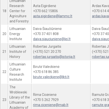
Lithuanian
Research
Asta Eigirdienė
Ardas Kava
18
Center for
+370 662 15806
+370 614 4
Agriculture
asta.eigirdiene@lammc.lt
ardas.kava
and Forestry
Lithuanian
Daiva Šiaučiūnienė
Daiva Šiau
20
Energy
+370 37 401 808
+370 37 40
Institute
daiva.siauciuniene@lei.lt
daiva.siauc
Lithuanian
Robertas Jurgaitis
Robertas J
21
Institute of
(+370) 521 20 270
(+370) 521
History
robertas.jurgaitis@i
storija.lt
robertas.ju
Lithuanian
Birutė Valeckienė
Culture
22
+370 618 86 385
Research
birute.valeckiene@lkti.lt
Institute
The
Wroblewski
Rima Cicėnienė
Ramutė Gr
Library of the
23
+370 5 262 7929
+370 618 3
Lithuanian
rima.ciceniene@mab.lt
ramute.gr
Academy of