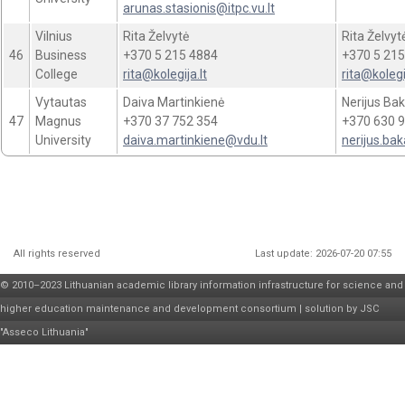
arunas.stasionis@itpc.vu.lt
Vilnius
Rita Želvytė
Rita Želvyt
46
Business
+370 5 215 4884
+370 5 215
College
rita@kolegija.lt
rita@kolegij
Vytautas
Daiva Martinkienė
Nerijus Ba
47
Magnus
+370 37 752 354
+370 630 9
University
daiva.martinkiene@vdu.lt
nerijus.ba
All rights reserved
Last update: 2026-07-20 07:55
© 2010–2023 Lithuanian academic library information infrastructure for science and
higher education maintenance and development
consortium
| solution by
JSC
"Asseco Lithuania"