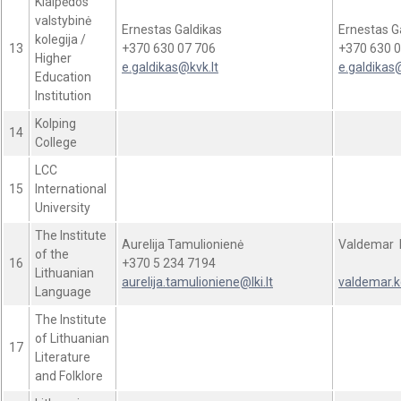
Klaipėdos
valstybinė
Ernestas Galdikas
Ernestas G
kolegija /
13
+370 630 07 706
+370 630 0
Higher
e.galdikas@kvk.lt
e.galdikas@
Education
Institution
Kolping
14
College
LCC
15
International
University
The Institute
Aurelija Tamulionienė
Valdemar 
of the
16
+370 5 234 7194
Lithuanian
aurelija.tamulioniene@lki.lt
valdemar.k
Language
The Institute
of Lithuanian
17
Literature
and Folklore