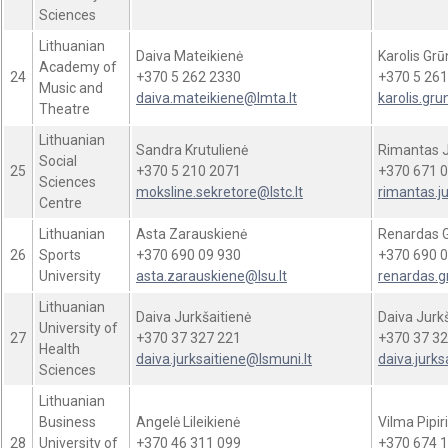
Sciences
Lithuanian
Daiva Mateikienė
Karolis Gr
Academy of
24
+370 5 262 2330
+370 5 261
Music and
daiva.mateikiene@lmta.lt
karolis.gr
Theatre
Lithuanian
Sandra Krutulienė
Rimantas J
Social
25
+370 5 210 2071
+370 671 0
Sciences
moksline.sekretore@lstc.lt
rimantas.ju
Centre
Lithuanian
Asta Zarauskienė
Renardas G
26
Sports
+370 690 09 930
+370 690 0
University
asta.zarauskiene@lsu.lt
renardas.g
Lithuanian
Daiva Jurkšaitienė
Daiva Jurk
University of
27
+370 37 327 221
+370 37 32
Health
daiva.jurksaitiene@lsmuni.lt
daiva.jurks
Sciences
Lithuanian
Business
Angelė Lileikienė
Vilma Pipir
28
University of
+370 46 311 099
+370 674 1