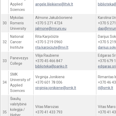
Applied
angele.lileikiene@ltvk.lt
biblioteka@
Sciences
Mykolas
Almonė Jakubčionienė
Karolina U
30
Romeris
+370 5 271 4724
+370 5 271
University
jalmone@mruni.eu
dap@mruni
National
Rita Karpičiūtė
Darijus So
32
Cancer
+370 5 219 0960
+370 5 219
Institute
rita.karpiciute@nvi.lt
darijus.sok
Vilija Raubienė
Edgaras Sr
Panevezys
33
+370 45 466 847
+370 679 1
College
biblioteka@panko.lt
edgaras.sr
SMK
Virginija Jonikienė
Rimantas I
University of
34
+370 601 78 006
+370 46 43
Applied
virginija.jonikiene@smk.lt
it@smk.lt
Sciences
Šiaulių
valstybinė
Vitas Marozas
Vitas Maro
kolegija /
35
+370 41 433 793
+370 41 43
Higher