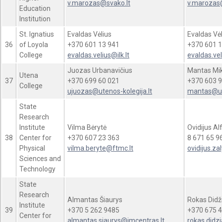
v.marozas@svako.lt
v.marozas
Education
Institution
St. Ignatius
Evaldas Vėlius
Evaldas Vėl
36
of Loyola
+370 601 13 941
+370 601 1
College
evaldas.velius@ilk.lt
evaldas.vel
Juozas Urbanavičius
Mantas Mi
Utena
37
+370 699 60 021
+370 603 9
College
ujuozas@utenos-kolegija.lt
mantas@ute
State
Research
Institute
Vilma Bėrytė
Ovidijus Al
38
Center for
+370
607 23 363
8 671 65 9
Physical
vilma.beryte@ftmc.lt
ovidijus.za
Sciences and
Technology
State
Research
Almantas Šiaurys
Rokas Didž
Institute
39
+370 5 262 9485
+370 675 4
Center for
almantas.siaurys@imcentras.lt
rokas.didz