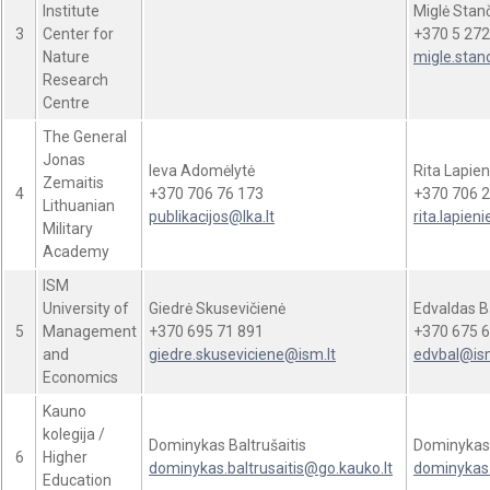
Institute
Miglė Stanč
3
Center for
+370 5 272
Nature
migle.stan
Research
Centre
The General
Jonas
Ieva Adomėlytė
Rita Lapie
Zemaitis
4
+370 706 76 173
+370 706 2
Lithuanian
publikacijos@lka.lt
rita.lapien
Military
Academy
ISM
University of
Giedrė Skusevičienė
Edvaldas B
5
Management
+370 695 71 891
+370 675 6
and
giedre.skuseviciene@ism.lt
edvbal@ism
Economics
Kauno
kolegija /
Dominykas Baltrušaitis
Dominykas 
6
Higher
dominykas.baltrusaitis@go.kauko.lt
dominykas.
Education