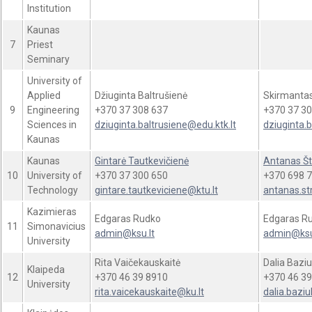
Institution
Kaunas
7
Priest
Seminary
University of
Applied
Džiuginta Baltrušienė
Skirmanta
9
Engineering
+370 37 308 637
+370 37 30
Sciences in
dziuginta.baltrusiene@edu.ktk.lt
dziuginta.b
Kaunas
Kaunas
Gintarė Tautkevičienė
Antanas Št
10
University of
+370 37 300 650
+370 698 7
Technology
gintare.tautkeviciene@ktu.lt
antanas.st
Kazimieras
Edgaras Rudko
Edgaras R
11
Simonavicius
admin@ksu.lt
admin@ksu
University
Rita Vaičekauskaitė
Dalia Bazi
Klaipeda
12
+370 46 39 8910
+370 46 39
University
rita.vaicekauskaite@ku.lt
dalia.bazi