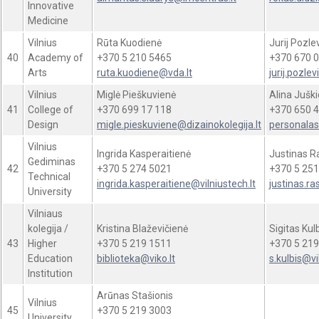
Innovative
Medicine
Vilnius
Rūta Kuodienė
Jurij Pozle
40
Academy of
+370 5 210 5465
+370 670 0
Arts
ruta.kuodiene@vda.lt
jurij.pozle
Vilnius
Miglė Pieškuvienė
Alina Jušk
41
College of
+370 699 17 118
+370 650 4
Design
migle.pieskuviene@dizainokolegija.lt
personalas
Vilnius
Ingrida Kasperaitienė
Justinas R
Gediminas
42
+370 5 274 5021
+370 5 251
Technical
ingrida.kasperaitiene@vilniustech.lt
justinas.ra
University
Vilniaus
kolegija /
Kristina Blaževičienė
Sigitas Kul
43
Higher
+370 5 219 1511
+370 5 219
Education
biblioteka@viko.lt
s.kulbis@vi
Institution
Arūnas Stašionis
Vilnius
45
+370 5 219 3003
University