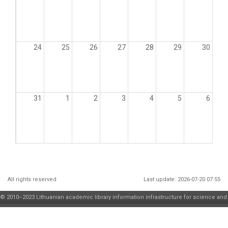
24
25
26
27
28
29
30
31
1
2
3
4
5
6
All rights reserved
Last update: 2026-07-20 07:55
© 2010–2023 Lithuanian academic library information infrastructure for science and
higher education maintenance and development
consortium
| solution by
JSC
"Asseco Lithuania"