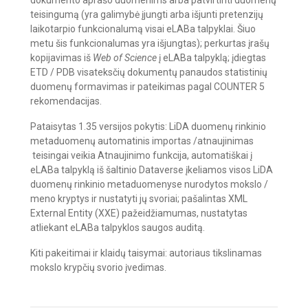
dokumento aprašo duomenims arba patvirtinti duomenų
teisingumą (yra galimybė įjungti arba išjunti pretenzijų
laikotarpio funkcionalumą visai eLABa talpyklai. Šiuo
metu šis funkcionalumas yra išjungtas); perkurtas įrašų
kopijavimas iš
Web of Science
į eLABa talpyklą; įdiegtas
ETD / PDB visateksčių dokumentų panaudos statistinių
duomenų formavimas ir pateikimas pagal COUNTER 5
rekomendacijas.
Pataisytas 1.35 versijos pokytis: LiDA duomenų rinkinio
metaduomenų automatinis importas /atnaujinimas
teisingai veikia Atnaujinimo funkcija, automatiškai į
eLABa talpyklą iš šaltinio Dataverse įkeliamos visos LiDA
duomenų rinkinio metaduomenyse nurodytos mokslo /
meno kryptys ir nustatyti jų svoriai; pašalintas XML
External Entity (XXE) pažeidžiamumas, nustatytas
atliekant eLABa talpyklos saugos auditą.
Kiti pakeitimai ir klaidų taisymai: autoriaus tikslinamas
mokslo krypčių svorio įvedimas.