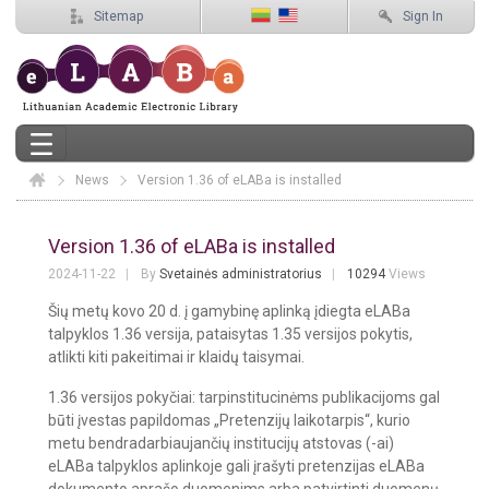
Sitemap
Sign In
News
Elaba
Version 1.36 of eLABa is installed
Version 1.36 of eLABa is installed
Version 1.36 of eLABa is installed
2024-11-22
By
Svetainės administratorius
10294
Views
Šių metų kovo 20 d. į gamybinę aplinką įdiegta eLABa
talpyklos 1.36 versija, pataisytas 1.35 versijos pokytis,
atlikti kiti pakeitimai ir klaidų taisymai.
1.36 versijos pokyčiai: tarpinstitucinėms publikacijoms gal
būti įvestas papildomas „Pretenzijų laikotarpis“, kurio
metu bendradarbiaujančių institucijų atstovas (-ai)
eLABa talpyklos aplinkoje gali įrašyti pretenzijas eLABa