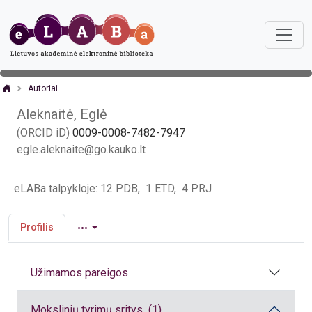
Autoriai
Aleknaitė, Eglė
(ORCID iD)
0009-0008-7482-7947
egle.aleknaite@go.kauko.lt
eLABa talpykloje: 12 PDB, 1 ETD, 4 PRJ
Profilis
Užimamos pareigos
Mokslinių tyrimų sritys (1)