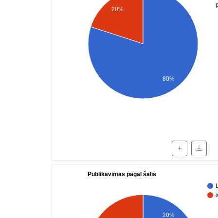
20%
80%
+
Publikavimas pagal šalis
20%