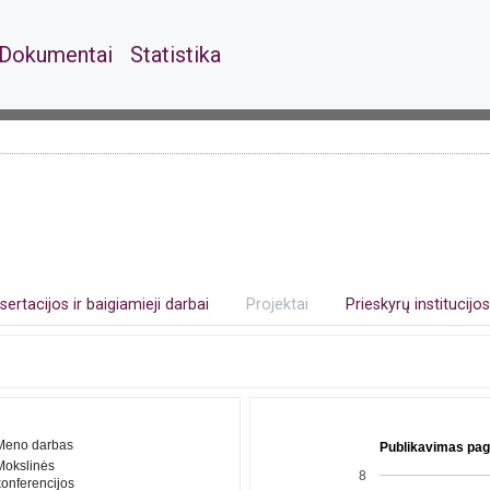
Dokumentai
Statistika
isertacijos ir baigiamieji darbai
Projektai
Prieskyrų institucijos
Meno darbas
Publikavimas pag
Mokslinės
8
konferencijos