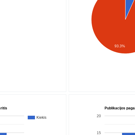
93.3%
ritis
Publikacijos paga
20
Kiekis
15