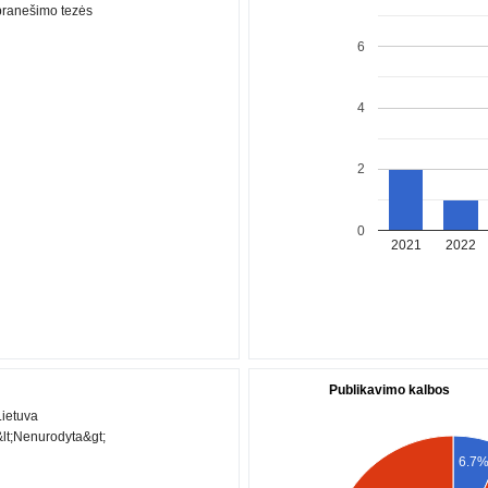
pranešimo tezės
6
4
2
0
2021
2022
Publikavimo kalbos
Lietuva
&lt;Nenurodyta&gt;
6.7