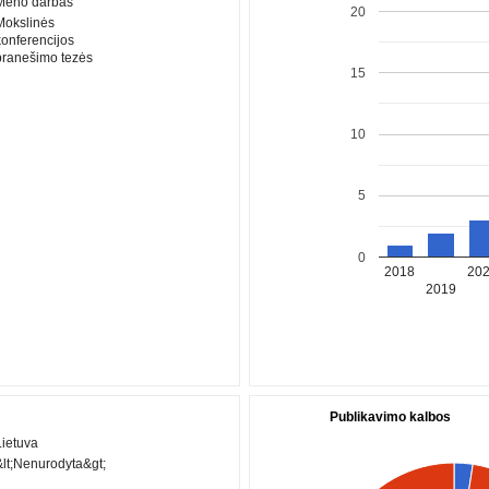
Meno darbas
20
Mokslinės
konferencijos
pranešimo tezės
15
10
5
0
2018
20
2019
Publikavimo kalbos
Lietuva
&lt;Nenurodyta&gt;