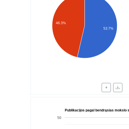
46.3%
53.7%
+
Publikacijos pagal bendrąsias mokslo s
50