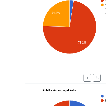
24.4%
73.2%
+
Publikavimas pagal šalis