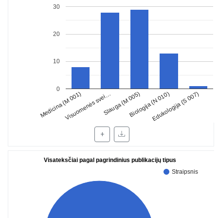
30
20
10
0
Medicina (M 001)
Slauga (M 005)
Edukologija (S 007)
Visuomenės svei…
Biologija (N 010)
+
Visateksčiai pagal pagrindinius publikacijų tipus
Straipsnis