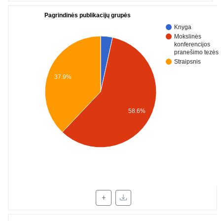
Pagrindinės publikacijų grupės
Knyga
Mokslinės
konferencijos
pranešimo tezės
Straipsnis
37.9%
58.6%
+