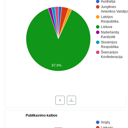
Australija
Jungtinės
Amerikos Valstijo
Latvijos
Respublika
Lietuva
Nyderlandų
Karalystė
Slovėnijos
Respublika
Šveicarijos
Konfederacija
87.9%
+
Publikavimo kalbos
Anglų
Lietuvių