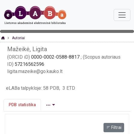
Autoriai
Mažeikė, Ligita
(ORCID iD)
0000-0002-0588-8817
; (Scopus autoriaus
ID)
57216562596
ligita.mazeike@go.kauko.lt
eLABa talpykloje: 58 PDB, 3 ETD
PDB statistika
Filtrai