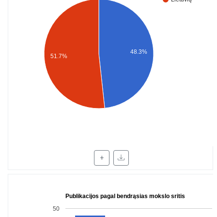
48.3%
51.7%
+
Publikacijos pagal bendrąsias mokslo sritis
50