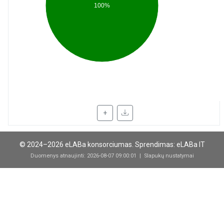
100%
+
© 2024–2026 eLABa konsorciumas.
Sprendimas: eLABa IT
Duomenys atnaujinti: 2026-08-07 09:00:01
|
Slapukų nustatymai