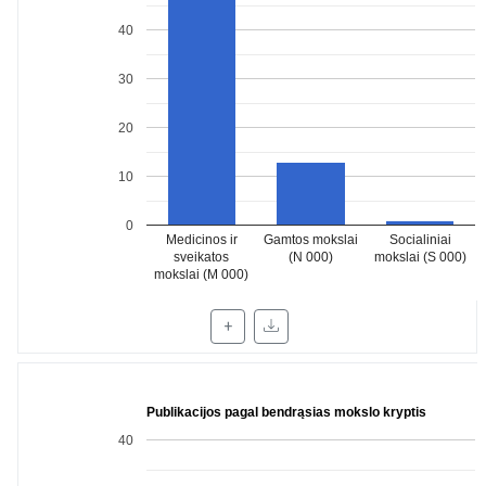
40
30
20
10
0
Medicinos ir
Gamtos mokslai
Socialiniai
sveikatos
(N 000)
mokslai (S 000)
mokslai (M 000)
+
Publikacijos pagal bendrąsias mokslo kryptis
40