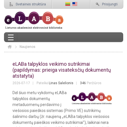
Svetainės struktūra
Prisijungti
Naujienos
Elaba
Naujienos
eLABa talpyklos veikimo sutrikimai
(papildymas: prieiga visateksčių dokumentų
atstatyta)
2026-07-17
Pateikė
Linas Salelionis
346
Peržiūros
Dėl šiuo metu vykdomų eLABa
talpyklos dokumentų
metaduomenų perdavimo į
viešosios paieškos sistemas (Primo VE) sutrikimų
šalinimo darbų (žr. naujieną „eLABa talpyklos viešosios
dokumentų paieškos veikimo sutrikimai"), laikinai nėra