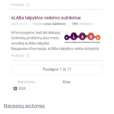
Peržiūrėti
eLABa talpyklos veikimo sutrikimai
2025-10-13
Pateikė
Linas Salelionis
7891
Peržiūros
Informuojame, kad dėl iškilusių
techninių problemų šiuo metu
neveikia eLABa talpykla.
Naujausia informacija: eLABa talpyklos veikla atstatyta.
Peržiūrėti
Puslapis 1 iš 11
Ankstesnis
Kitas
RSS
Naujienų archyvas