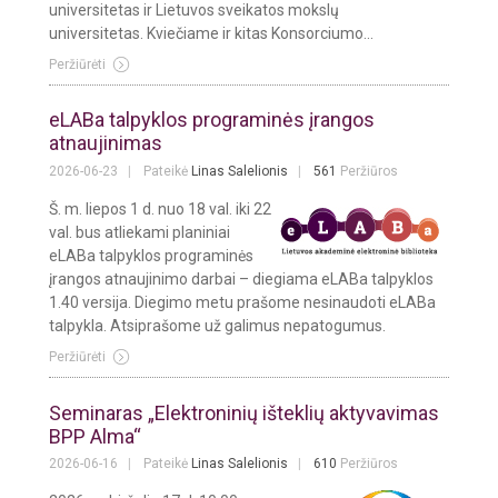
universitetas ir Lietuvos sveikatos mokslų
universitetas. Kviečiame ir kitas Konsorciumo...
Peržiūrėti
eLABa talpyklos programinės įrangos
atnaujinimas
2026-06-23
Pateikė
Linas Salelionis
561
Peržiūros
Š. m. liepos 1 d. nuo 18 val. iki 22
val. bus atliekami planiniai
eLABa talpyklos programinės
įrangos atnaujinimo darbai – diegiama eLABa talpyklos
1.40 versija. Diegimo metu prašome nesinaudoti eLABa
talpykla. Atsiprašome už galimus nepatogumus.
Peržiūrėti
Seminaras „Elektroninių išteklių aktyvavimas
BPP Alma“
2026-06-16
Pateikė
Linas Salelionis
610
Peržiūros