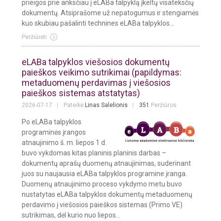
prieigos prie anksčiau į eLABa talpyklą įkeltų visateksčių
dokumentų. Atsiprašome už nepatogumus ir stengiamės
kuo skubiau pašalinti technines eLABa talpyklos...
Peržiūrėti
eLABa talpyklos viešosios dokumentų
paieškos veikimo sutrikimai (papildymas:
metaduomenų perdavimas į viešosios
paieškos sistemas atstatytas)
2026-07-17
Pateikė
Linas Salelionis
351
Peržiūros
Po eLABa talpyklos
programinės įrangos
atnaujinimo š. m. liepos 1 d.
buvo vykdomas kitas planinis planinis darbas –
dokumentų aprašų duomenų atnaujinimas, suderinant
juos su naujausia eLABa talpyklos programine įranga.
Duomenų atnaujinimo proceso vykdymo metu buvo
nustatytas eLABa talpyklos dokumentų metaduomenų
perdavimo į viešosios paieškos sistemas (Primo VE)
sutrikimas, dėl kurio nuo liepos...