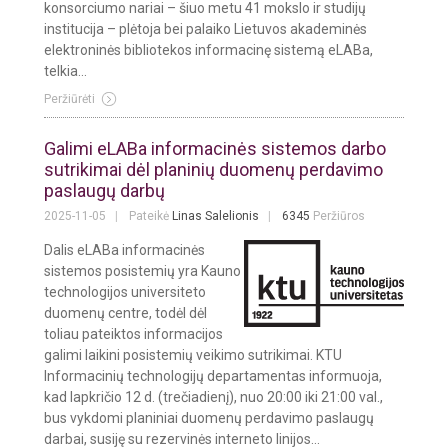
konsorciumo nariai – šiuo metu 41 mokslo ir studijų
institucija – plėtoja bei palaiko Lietuvos akademinės
elektroninės bibliotekos informacinę sistemą eLABa,
telkia...
Peržiūrėti
Galimi eLABa informacinės sistemos darbo
sutrikimai dėl planinių duomenų perdavimo
paslaugų darbų
2025-11-05
Pateikė
Linas Salelionis
6345
Peržiūros
Dalis eLABa informacinės
sistemos posistemių yra Kauno
technologijos universiteto
duomenų centre, todėl dėl
toliau pateiktos informacijos
galimi laikini posistemių veikimo sutrikimai. KTU
Informacinių technologijų departamentas informuoja,
kad lapkričio 12 d. (trečiadienį), nuo 20:00 iki 21:00 val.,
bus vykdomi planiniai duomenų perdavimo paslaugų
darbai, susiję su rezervinės interneto linijos...