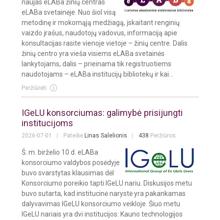
naujas eLABa žinių centras
eLABa svetainėje. Nuo šiol visą
metodinę ir mokomąją medžiagą, įskaitant renginių
vaizdo įrašus, naudotojų vadovus, informaciją apie
konsultacijas rasite vienoje vietoje – žinių centre. Dalis
žinių centro yra vieša visiems eLABa svetainės
lankytojams, dalis – prieinama tik registruotiems
naudotojams – eLABa institucijų bibliotekų ir kai...
Peržiūrėti
IGeLU konsorciumas: galimybė prisijungti
institucijoms
2026-07-01
Pateikė
Linas Salelionis
438
Peržiūros
Š. m. birželio 10 d. eLABa
konsorciumo valdybos posėdyje
buvo svarstytas klausimas dėl
Konsorciumo poreikio tapti IGeLU nariu. Diskusijos metu
buvo sutarta, kad institucinė narystė yra pakankamas
dalyvavimas IGeLU konsorciumo veikloje. Šiuo metu
IGeLU nariais yra dvi institucijos: Kauno technologijos