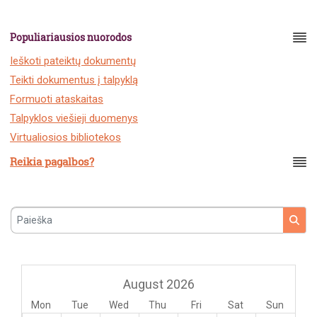
Populiariausios nuorodos
Ieškoti pateiktų dokumentų
Teikti dokumentus į talpyklą
Formuoti ataskaitas
Talpyklos viešieji duomenys
Virtualiosios bibliotekos
Reikia pagalbos?
Paieška
August 2026
Mon
Tue
Wed
Thu
Fri
Sat
Sun