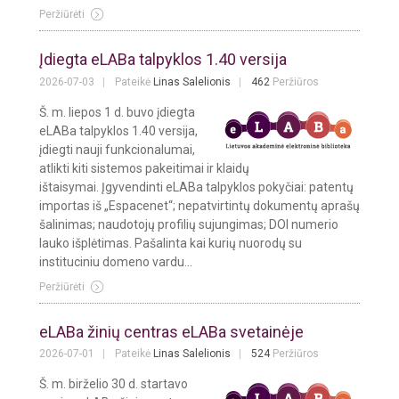
Peržiūrėti
Įdiegta eLABa talpyklos 1.40 versija
2026-07-03
Pateikė
Linas Salelionis
462
Peržiūros
Š. m. liepos 1 d. buvo įdiegta
eLABa talpyklos 1.40 versija,
įdiegti nauji funkcionalumai,
atlikti kiti sistemos pakeitimai ir klaidų
ištaisymai. Įgyvendinti eLABa talpyklos pokyčiai: patentų
importas iš „Espacenet“; nepatvirtintų dokumentų aprašų
šalinimas; naudotojų profilių sujungimas; DOI numerio
lauko išplėtimas. Pašalinta kai kurių nuorodų su
instituciniu domeno vardu...
Peržiūrėti
eLABa žinių centras eLABa svetainėje
2026-07-01
Pateikė
Linas Salelionis
524
Peržiūros
Š. m. birželio 30 d. startavo