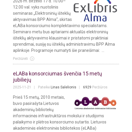
2026 m. birželio 17 d. 10.00–
12.00 val. vyks nuotolinis
seminaras „Elektroninių išteklių
aktyvavimas BPP Alma“, skirtas
eLABa konsorciumo komplektavimo specialistams.
Seminaro metu bus aptariami aktualūs elektroninių
išteklių aktyvavimo klausimai ir pristatomi praktiniai
sprendimai, susiję su išteklių administravimu BPP Alma
aplinkoje. Programoje numatyti šie pranešimai: ...
Peržiūrėti
eLABa konsorciumas švenčia 15 metų
jubiliejų
2025-11-21
Pateikė
Linas Salelionis
6929
Peržiūros
Prieš 15 metų, 2010 metais,
buvo pasirašyta Lietuvos
akademinių bibliotekų
informacinės infrastruktūros mokslui ir studijoms
palaikymo ir plėtros konsorciumo sutartis. Lietuvos
akademinės elektroninės bibliotekos (eLABa)