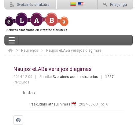
Svetainės struktūra
Prisijungti
Naujienos
Elaba
Naujos eLABa versijos diegimas
Naujos eLABa versijos diegimas
Naujos eLABa versijos diegimas
2014-12-09
Pateikė
Svetainės administratorius
1257
Peržiūros
testas
Paskutinis atnaujinimas
2024-05-03 15:16