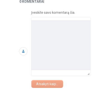
Naujienos
0 KOMENTARAI
Įveskite savo komentarą čia.
Atsakyti kaip...