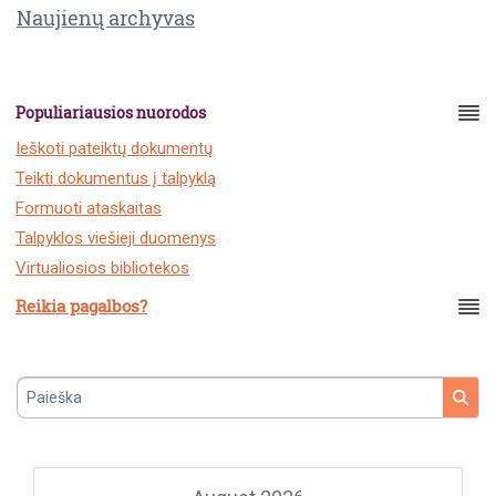
Naujienų archyvas
Populiariausios nuorodos
Ieškoti pateiktų dokumentų
Teikti dokumentus į talpyklą
Formuoti ataskaitas
Talpyklos viešieji duomenys
Virtualiosios bibliotekos
Reikia pagalbos?
Paieška