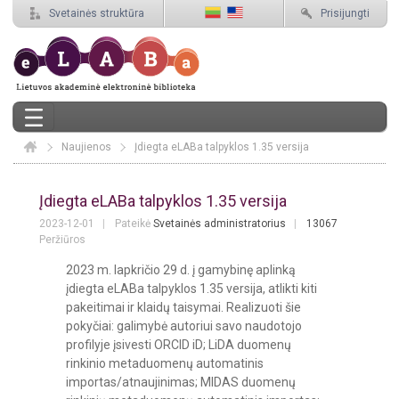
Svetainės struktūra
Prisijungti
Naujienos
Elaba
Įdiegta eLABa talpyklos 1.35 versija
Įdiegta eLABa talpyklos 1.35 versija
Įdiegta eLABa talpyklos 1.35 versija
2023-12-01
Pateikė
Svetainės administratorius
13067
Peržiūros
2023 m. lapkričio 29 d. į gamybinę aplinką
įdiegta eLABa talpyklos 1.35 versija, atlikti kiti
pakeitimai ir klaidų taisymai. Realizuoti šie
pokyčiai: galimybė autoriui savo naudotojo
profilyje įsivesti ORCID iD; LiDA duomenų
rinkinio metaduomenų automatinis
importas/atnaujinimas; MIDAS duomenų