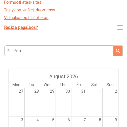
Formuoti ataskaitas
Talpyklos viešieji duomenys
Virtualiosios bibliotekos
Reikia pagalbos?
Paieška
August 2026
Mon
Tue
Wed
Thu
Fri
Sat
Sun
27
28
29
30
31
1
2
3
4
5
6
7
8
9