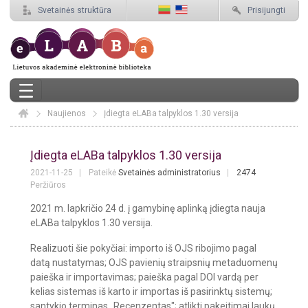
Svetainės struktūra
Prisijungti
Naujienos
Elaba
Įdiegta eLABa talpyklos 1.30 versija
Įdiegta eLABa talpyklos 1.30 versija
Įdiegta eLABa talpyklos 1.30 versija
2021-11-25
Pateikė
Svetainės administratorius
2474
Peržiūros
2021 m. lapkričio 24 d. į gamybinę aplinką įdiegta nauja
eLABa talpyklos 1.30 versija.
Realizuoti šie pokyčiai: importo iš OJS ribojimo pagal
datą nustatymas; OJS pavienių straipsnių metaduomenų
paieška ir importavimas; paieška pagal DOI vardą per
kelias sistemas iš karto ir importas iš pasirinktų sistemų;
santykio terminas „Recenzentas"; atlikti pakeitimai laukų