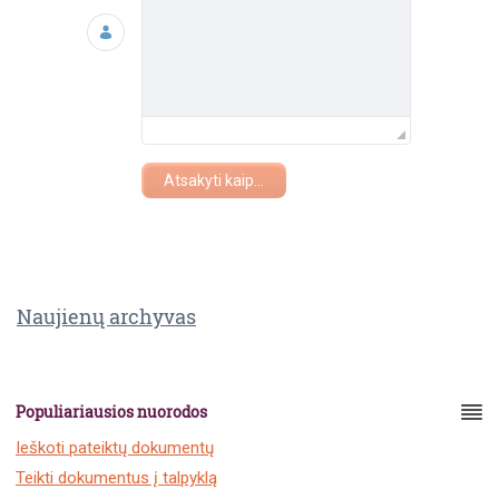
Atsakyti kaip...
Naujienų archyvas
Populiariausios nuorodos
Ieškoti pateiktų dokumentų
Teikti dokumentus į talpyklą