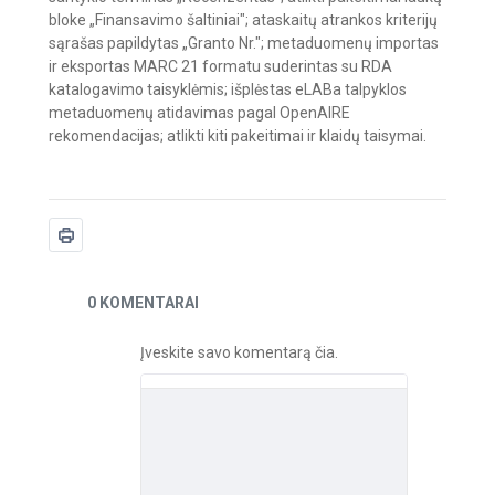
bloke „Finansavimo šaltiniai"; ataskaitų atrankos kriterijų
sąrašas papildytas „Granto Nr."; metaduomenų importas
ir eksportas MARC 21 formatu suderintas su RDA
katalogavimo taisyklėmis; išplėstas eLABa talpyklos
metaduomenų atidavimas pagal OpenAIRE
rekomendacijas; atlikti kiti pakeitimai ir klaidų taisymai.
Naujienos
0 KOMENTARAI
Įveskite savo komentarą čia.