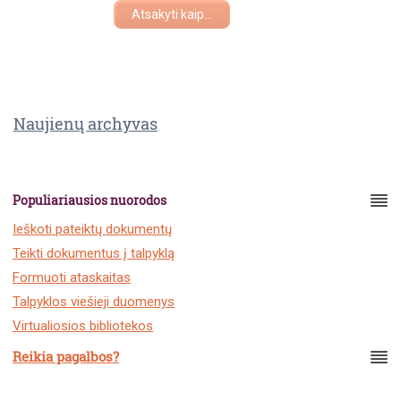
Atsakyti kaip...
Naujienų archyvas
Populiariausios nuorodos
Ieškoti pateiktų dokumentų
Teikti dokumentus į talpyklą
Formuoti ataskaitas
Talpyklos viešieji duomenys
Virtualiosios bibliotekos
Reikia pagalbos?