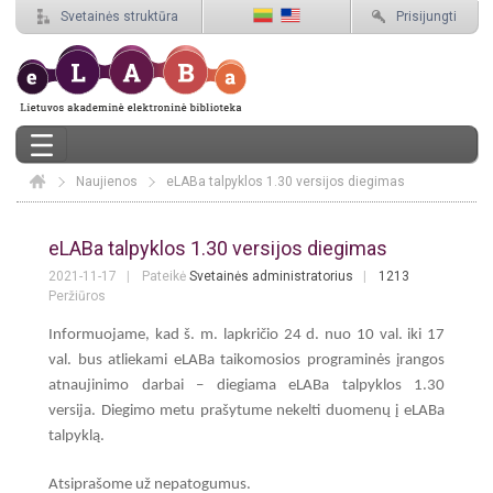
Svetainės struktūra
Prisijungti
Naujienos
Elaba
eLABa talpyklos 1.30 versijos diegimas
eLABa talpyklos 1.30 versijos diegima
eLABa talpyklos 1.30 versijos diegimas
2021-11-17
Pateikė
Svetainės administratorius
1213
Peržiūros
Informuojame, kad š. m. lapkričio 24 d. nuo 10 val. iki 17
val. bus atliekami eLABa taikomosios programinės įrangos
atnaujinimo darbai – diegiama eLABa talpyklos 1.30
versija.
Diegimo metu prašytume nekelti duomenų į eLABa
talpyklą.
Atsiprašome už nepatogumus.