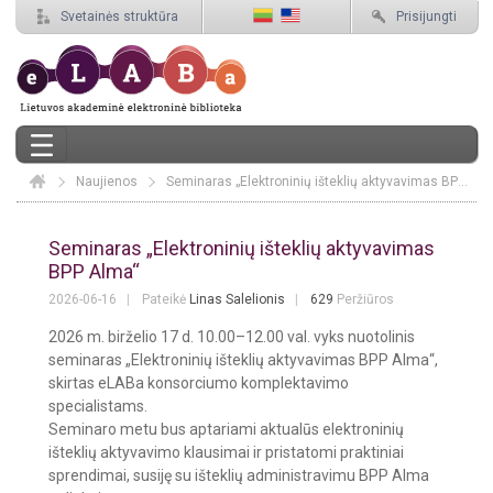
Svetainės struktūra
Prisijungti
Naujienos
Elaba
Seminaras „Elektroninių išteklių aktyvavimas BPP Alma“
Seminaras „Elektroninių išteklių ak
Seminaras „Elektroninių išteklių aktyvavimas
BPP Alma“
2026-06-16
Pateikė
Linas Salelionis
629
Peržiūros
2026 m. birželio 17 d. 10.00–12.00 val. vyks nuotolinis
seminaras „Elektroninių išteklių aktyvavimas BPP Alma“,
skirtas eLABa konsorciumo komplektavimo
specialistams.
Seminaro metu bus aptariami aktualūs elektroninių
išteklių aktyvavimo klausimai ir pristatomi praktiniai
sprendimai, susiję su išteklių administravimu BPP Alma