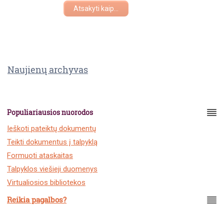
Atsakyti kaip...
Naujienų archyvas
Populiariausios nuorodos
Ieškoti pateiktų dokumentų
Teikti dokumentus į talpyklą
Formuoti ataskaitas
Talpyklos viešieji duomenys
Virtualiosios bibliotekos
Reikia pagalbos?