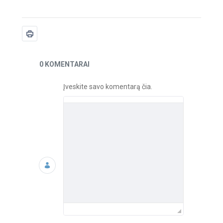
Naujienos
0 KOMENTARAI
Įveskite savo komentarą čia.