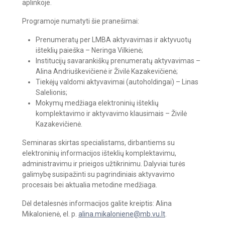
aplinkoje.
Programoje numatyti šie pranešimai:
Prenumeratų per LMBA aktyvavimas ir aktyvuotų
išteklių paieška – Neringa Vilkienė;
Institucijų savarankiškų prenumeratų aktyvavimas –
Alina Andriuškevičienė ir Živilė Kazakevičienė;
Tiekėjų valdomi aktyvavimai (autoholdingai) – Linas
Salelionis;
Mokymų medžiaga elektroninių išteklių
komplektavimo ir aktyvavimo klausimais – Živilė
Kazakevičienė.
Seminaras skirtas specialistams, dirbantiems su
elektroninių informacijos išteklių komplektavimu,
administravimu ir prieigos užtikrinimu. Dalyviai turės
galimybę susipažinti su pagrindiniais aktyvavimo
procesais bei aktualia metodine medžiaga.
Dėl detalesnės informacijos galite kreiptis: Alina
Mikalonienė, el. p.
alina.mikaloniene@mb.vu.lt
.