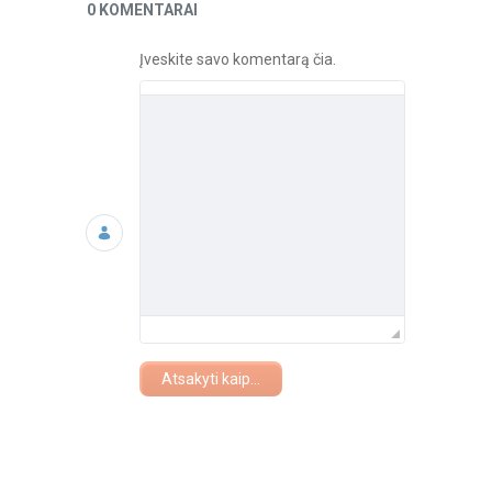
Naujienos
0 KOMENTARAI
Įveskite savo komentarą čia.
Atsakyti kaip...