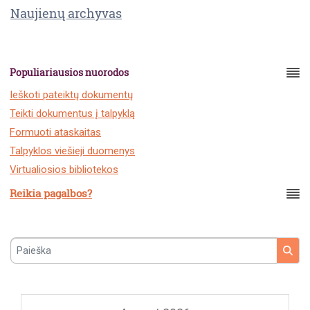
Naujienų archyvas
Populiariausios nuorodos
Ieškoti pateiktų dokumentų
Teikti dokumentus į talpyklą
Formuoti ataskaitas
Talpyklos viešieji duomenys
Virtualiosios bibliotekos
Reikia pagalbos?
Paieška