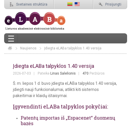
Svetainės struktūra
Prisijungti
Naujienos
Elaba
Įdiegta eLABa talpyklos 1.40 versija
Įdiegta eLABa talpyklos 1.40 versija
Įdiegta eLABa talpyklos 1.40 versija
2026-07-03
Pateikė
Linas Salelionis
470
Peržiūros
Š. m. liepos 1 d. buvo įdiegta eLABa talpyklos 1.40 versija,
įdiegti nauji funkcionalumai, atlikti kiti sistemos
pakeitimai ir klaidų ištaisymai.
Įgyvendinti eLABa talpyklos pokyčiai:
Patentų importas iš „Espacenet“ duomenų
bazės