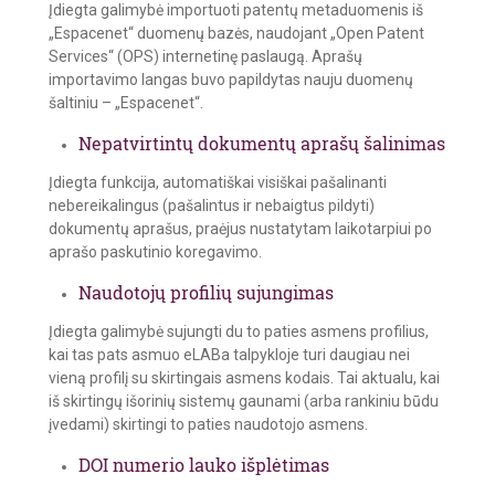
Įdiegta galimybė importuoti patentų metaduomenis iš
„Espacenet“ duomenų bazės, naudojant „Open Patent
Services“ (OPS) internetinę paslaugą. Aprašų
importavimo langas buvo papildytas nauju duomenų
šaltiniu – „Espacenet“.
Nepatvirtintų dokumentų aprašų šalinimas
Įdiegta funkcija, automatiškai visiškai pašalinanti
nebereikalingus (pašalintus ir nebaigtus pildyti)
dokumentų aprašus, praėjus nustatytam laikotarpiui po
aprašo paskutinio koregavimo.
Naudotojų profilių sujungimas
Įdiegta galimybė sujungti du to paties asmens profilius,
kai tas pats asmuo eLABa talpykloje turi daugiau nei
vieną profilį su skirtingais asmens kodais. Tai aktualu, kai
iš skirtingų išorinių sistemų gaunami (arba rankiniu būdu
įvedami) skirtingi to paties naudotojo asmens.
DOI numerio lauko išplėtimas