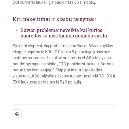
DOI numerio lauko ilgis padidintas 65 simbolių.
Kiti pakeitimai ir klaidų taisymai:
Buvusi problema: neveikia kai kurios
nuorodos su institucinio domeno vardu
Siekiant išspręsti šią problemą, nuo šiol eLABa talpyklos
eksportuojamo MARC 710 lauko 9 polaukyje įrašomas
institucijos kodas. Jis suformuojamas eLABa talpyklos
naudotojo sąsajos bloke „ETD papildomi laukai > Darbas
paruoštas institucijoje“. Taip pat institucijos kodas
visuose eLABa talpyklos eksportuojamuose MARC 1XX ir
7XX laukuose perkeltas iš 5 į 9 polaukį.