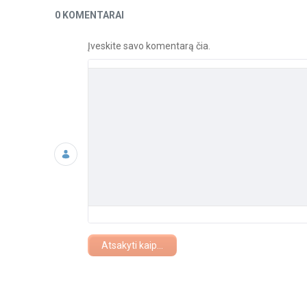
Naujienos
0 KOMENTARAI
Įveskite savo komentarą čia.
Atsakyti kaip...