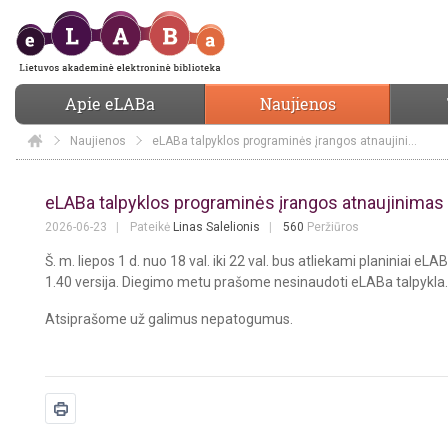
Apie eLABa
Naujienos
Naujienos
Elaba
eLABa talpyklos programinės įrangos atnaujinimas
eLABa talpyklos programinės įrangos
eLABa talpyklos programinės įrangos atnaujinimas
2026-06-23
Pateikė
Linas Salelionis
560
Peržiūros
Š. m. liepos 1 d. nuo 18 val. iki 22 val. bus atliekami planiniai
1.40 versija. Diegimo metu prašome nesinaudoti eLABa talpykla.
Atsiprašome už galimus nepatogumus.