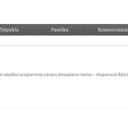
Talpykla
Paieška
Konsorciuma
 atnaujinimas
 eLABa talpyklos programinės įrangos atnaujinimo darbai – diegiama eLABa 