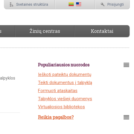
Svetainės struktūra
Prisijungti
s
Žinių centras
Kontaktai
Populiariausios nuorodos
Ieškoti pateiktų dokumentų
talpyklos
Teikti dokumentus į talpyklą
Formuoti ataskaitas
Talpyklos viešieji duomenys
Virtualiosios bibliotekos
Reikia pagalbos?